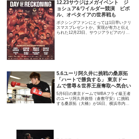
コ）のトレーナー、ナチョ・ベリスタイ
12.23サウジはメガイベント ジ
ン氏がダイレクトリマッチ...
ョシュア&ワイルダー競演 ビボ
ル、オペタイアの世界戦も
ボクシングファンにとっては1日早いクリ
スマスプレゼントか。実現が有力と伝え
られた12月23日、サウジアラビアのリヤ
ドで予定されるメガイベントが15日、正
式に発表された。ダブルメインは元ヘビ
ー級3団体統一王者アンソニー・ジョシュ
ア（英）vs....
5.6ユーリ阿久井に挑戦の桑原拓
「ハートで勝負する」 東京ドー
ムで雪辱＆世界王座奪取へ気合い
5月6日の東京ドームでWBAフライ級王者
のユーリ阿久井政悟（倉敷守安）に挑戦
する桑原拓（大橋）が16日、横浜市内の
ジムで意気込みを語り、シャドーボクシ
ングとサンドバッグ打ちをそれぞれ2ラウ
ンド公開した。サンドバッグ打ちを披露
する桑原 桑原は...