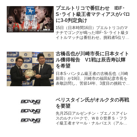
プエルトリコで番狂わせ IBF･
S･ライト級王者マティアスがパロ
に3-0判定負け
15日（日本時間16日）プエルトリコのマ
ナチでゴングが鳴ったIBF･S･ライト級タ
イトルマッチは番狂わせ。挑戦者5位リア
ム・パロ（豪州）がV2戦に臨んだ王者ス
ブリエル・マティアス（プエルトリコ）
に3-0判定勝ち。世界タイトル初挑戦でベ
古橋岳也が川崎市長に日本タイト
ルトを...
ル獲得報告 V1戦は辰𠮷寿以輝
を希望
日本S･バンタム級王者の古橋岳也（川崎
新田）が19日、川崎市の福田紀彦市長を
表敬訪問し、苦節14年、3度目の挑戦で実
らせた日本タイトル獲得を報告した。
古橋は川崎市の生まれ育ち。地元密着を
掲げる川崎新田ジム一筋で日本タイトル
ベリスタイン氏がオルクタの再戦
を獲得した。新田...
を要望
先月25日アルゼンチン・ブエノスアイレ
スのルナパークで、ＷＢＯ世界Ｓ・フラ
イ級王者オマール・ナルバエス（アルゼ
ンチン）に挑戦、１－２判定負けを喫し
た挑戦者フェリペ・オルクタ（メキシ