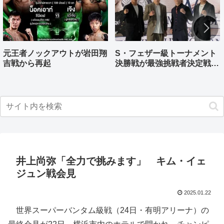
元王者ノックアウトが岩田翔
S・フェザー級トーナメント
吉戦から再起
決勝戦が最強挑戦者決定戦兼
ねる バンタム級はWBO-
AP王者伊藤千飛参戦
井上尚弥「全力で挑みます」 キム・イェ
ジュン戦会見
2025.01.22
世界スーパーバンタム級戦（24日・有明アリーナ）の