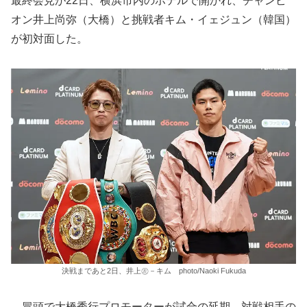
最終会見が22日、横浜市内のホテルで開かれ、チャンピ
オン井上尚弥（大橋）と挑戦者キム・イェジュン（韓国）
が初対面した。
決戦まであと2日、井上㊧－キム photo/Naoki Fukuda
冒頭で大橋秀行プロモーターが試合の延期、対戦相手の