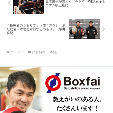
黒木優子が際どくソを下す WBA女子ミ
ニマム級王座に
「挑戦者のつもりで」（佐々木尽）「新
たな佐々木君と対戦するつもり」（坂井
祥紀）
ホーム
試合情報(日本語)