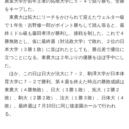
農業大学が前年王者の拓殖大学に５－４で競り勝ち、全勝
をキープした。
東農大は拓大にリーチをかけられて迎えたウェルター級
で１年生・吉野修一郎がポイント勝ちして踏ん張ると、最
終ミドル級も藤田孝洋が勝利し、接戦を制した。これで４
勝無敗とし、仮に最終週（対法政大学）で敗れ、２位の日
本大学（３勝１敗）に並ばれたとしても、勝点差で優位に
立つことになる。東農大は２年ぶりの優勝をほぼ手中にし
た。
ほか、この日は日大が法大に７－２、駒澤大学が日本体
育大学に７－２で勝利。第４週を終えた時点の勝敗成績は
東農大（４勝無敗）、日大（３勝１敗）、拓大（２勝２
敗）、駒大（２勝２敗）、法大（１勝３敗）、日体大（４
敗）。最終週は７月10日に同じ後楽園ホールで行われ
る。