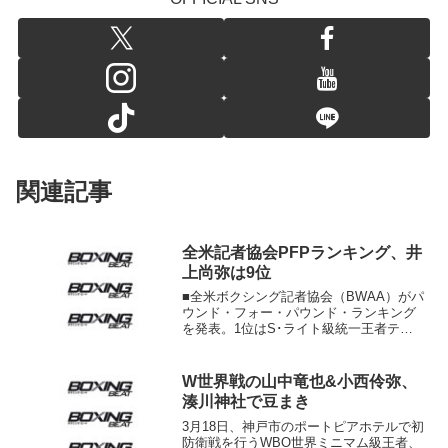
関連記事
全米記者協会PFPランキング、井
上尚弥は9位
■全米ボクシング記者協会（BWAA）がパ
ウンド・フォー・パウンド・ランキング
を発表。1位はS･ライト級統一王者テレ
ンス・クロフォード（米）、日本勢はた
だ一人、WBO世界S･フライ級王者の井上
尚弥（大橋）が9位にランクされた。
W世界戦の山中竜也&小西伶弥、
BWAAは今後、...
湊川神社で豆まき
3月18日、神戸市のポートピアホテルで初
防衛戦を行うWBO世界ミニマム級王者、