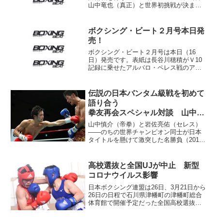
山中竜也（真正）と世界初挑戦が決まっ
たWBA世界L･フライ級2位、小西伶弥
（真正）が3日、神戸市中央区の湊川神社
の節分祭で福豆をまいた。 正午前、日
ボクシング・ビート２月号本日発
置流石堂竹林...
売！
ボクシング・ビート２月号は本日（16
日）発売です。表紙は長谷川穂積がＶ10
記録に乗せたアルバロ・ペレス戦のアク
ション・ショットです。内山高志が日本
ボクシング界新年最初の世界王者誕生と
なった11日のダブル世界タイトル戦を特
伝説の日本バンタム級戦を初めて
報しているほか、お楽...
語り合う
拳友再会スペシャル対談 山中慎
介vs.岩佐亮佑
山中慎介（帝拳）と岩佐亮佑（セレス）
――のちの世界チャンピオン同士が日本
タイトルを懸けて激突した名勝負（2011
年3月5日）から9年半になる。今回のよう
に2人が対談するのは初めてのことだ。
（敬称略）＝ボクシング･ビート9月号よ
高校選抜と全国UJが中止 新型
り抜粋＝山中 ...
コロナウイルス影響
日本ボクシング連盟は26日、3月21日から
26日の日程で石川県津幡町の津幡町総合
体育館で開催予定だった全国高校選抜
と、小学生と中学生が出場する全国