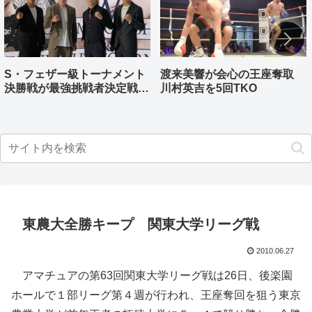
S・フェザー級トーナメント
渡来美響が会心の王座奪取
決勝戦が最強挑戦者決定戦兼
川村英吉を5回TKO
ねる バンタム級はWBO-
AP王者伊藤千飛参戦
東農大全勝キープ 関東大学リーグ戦
2010.06.27
アマチュアの第63回関東大学リーグ戦は26日、後楽園
ホールで１部リーグ第４週が行われ、王座奪回を狙う東京