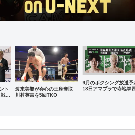
9月のボクシング放送
18日アマプラで寺地拳
ント
渡来美響が会心の王座奪取
中谷潤人、那須川天心
定戦兼
川村英吉を5回TKO
-