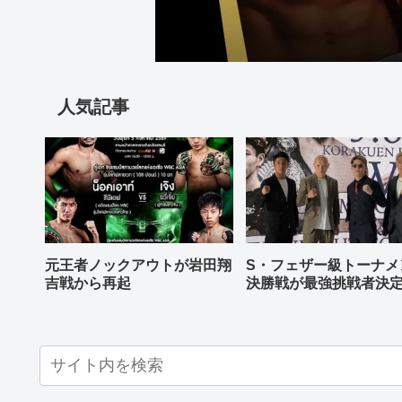
人気記事
元王者ノックアウトが岩田翔
S・フェザー級トーナメ
吉戦から再起
決勝戦が最強挑戦者決
ねる バンタム級はWBO
AP王者伊藤千飛参戦