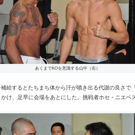
あくまでKOを意識する山中（右）
を補給するとたちまち体から汗が噴き出る代謝の良さで
かけ、足早に会場をあとにした。挑戦者ホセ・ニエベス（