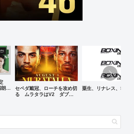
予定
四朗、
セペダ戴冠、ローチを攻め切
粟生、リナレス、亀海
が登場
る ムラタラはV2 ダブル
世界ライト級戦