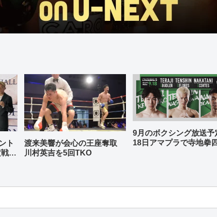
9月のボクシング放送
18日アマプラで寺地拳
ント
渡来美響が会心の王座奪取
中谷潤人、那須川天心
定戦兼
川村英吉を5回TKO
-