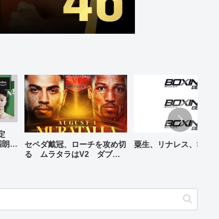
予定
四朗、
セペダ戴冠、ローチを攻め切
粟生、リナレス、亀海
が登場
る ムラタラはV2 ダブル
世界ライト級戦