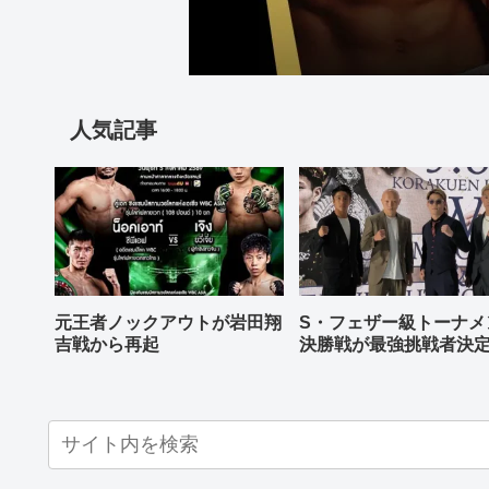
人気記事
元王者ノックアウトが岩田翔
S・フェザー級トーナメ
吉戦から再起
決勝戦が最強挑戦者決
ねる バンタム級はWBO
AP王者伊藤千飛参戦