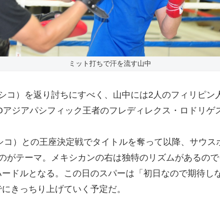
ミット打ちで汗を流す山中
シコ）を返り討ちにすべく、山中には2人のフィリピン
BOアジアパシフィック王者のフレディレクス・ロドリゲ
シコ）との王座決定戦でタイトルを奪って以降、サウス
いのがテーマ。メキシカンの右は独特のリズムがあるの
ハードルとなる。この日のスパーは「初日なので期待し
でにきっちり上げていく予定だ。