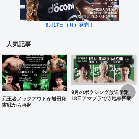
8月17日（月）発売！
人気記事
9月のボクシング放送予定
18日アマプラで寺地拳四朗、
元王者ノックアウトが岩田翔
中谷潤人、那須川天心が登場
吉戦から再起