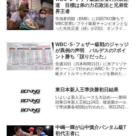
道 目標は弟の力石政法と兄弟世
界王者
寺地拳四朗（BMB）に10回TKO勝ちで
WBC世界L･フライ級新チャンピオンとな
った矢吹正道（緑）が23日、オンライン
会見を行った。 試合後、昨夜のうちに
京都から名古屋に戻った矢吹は一睡もせ
ずに朝を迎えたという。これは「顔が腫
WBC･S･フェザー級戦のジャッジ
れとるので」と...
が異例の声明 バルデスの7ポイ
ント勝ち「誤りだった」
先週10日（日本時間11日）に米アリゾナ
州ツーソンで行われたWBC･S･フェザー
級タイトルマッチのジャッジを務めたス
ティーブン・ブレア氏が現地時間13日、
WBCのホームページ上で公開書簡を発
表。王者オスカル・バルデス（メキシ
東日本新人王準決勝初日結果
コ）が挑戦者ロブ...
いよいよ新人王レースも大詰め――第66
回東日本新人王戦は24日、後楽園ホール
で準決勝各4回戦が行われた。明日25日も
残りの準決勝が開催され、11月3日の決勝
進出者が出そろう。 24日の結果は以下
のとおり（左が決勝進出者）。 ミニマム
級 三田...
中嶋一輝が山中慎介バンタム級T
初代王者に