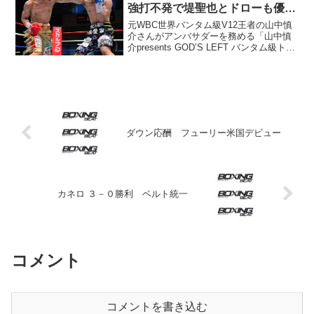
強打不発で堤聖也とドローも優勢
点で優勝
元WBC世界バンタム級V12王者の山中慎
介さんがアンバサダーを務める「山中慎
介presents GOD’S LEFT バンタム級トー
ナメント」決勝が28日、後楽園ホールで
行われ、日本バンタム級6位の中嶋一輝と
日本S･フライ級18位の堤聖也（...
ダウン応酬 フューリー米国デビュー
カネロ ３－０勝利 ベルト統一
コメント
コメントを書き込む