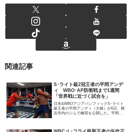
関連記事
S･ライト級2冠王者の平岡アンデ
ィ WBO･AP防衛戦まで1週間
「世界戦に近づく試合を」
日本&WBOアジアパシフィックS･ライト
級王者の平岡アンディ（大橋）が6日、横
浜市内のジムで練習を公開した。平岡は
13日、後楽園ホール「フェニックスバト
ル92」のメインでWBOアジア4位アルビ
ン・ラガンベイ（フィリピン）とWBO･
WBC･L･フライ級新王者の矢吹正
AP王座の...