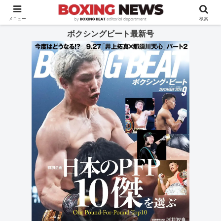
BOXING BEAT [ボクシング・ビート] 公式サイト
メニュー
検索
ボクシングビート最新号