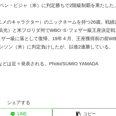
ーベン・ビジャ（米）に判定勝ちで2階級制覇を果たした
ニメのキャラクター）のニックネームを持つ26歳。戦績
（横浜光）と米フロリダ州でWBO･S･フェザー級王座決定戦
ェザー級に落として復帰。19年４月、王座獲得前の前WB
ンソン（米）に判定負けしたが、以後2連勝している。
近々発表される。Photo/SUMIO YAMADA
シェアする
LINE
コピー