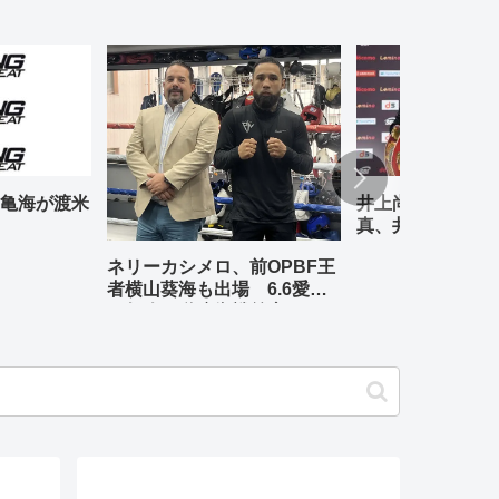
亀海が渡米
井上尚弥、中谷潤
真、井岡一翔――
5.2「THE DA
ネリーカシメロ、前OPBF王
い 試合前会見
者横山葵海も出場 6.6愛知
の矢吹正道防衛戦前座