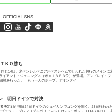
OFFICIAL SNS
ＴＫＯ勝ち
と同じ14日、米ペンシルベニア州ベスレヘムで行われた興行のメインに
ライアント・ジェニングス（米＝ＩＢＦ３位）が登場。アンドレイ・フ
回戦を行った。 もう一人のホープ、デオンタイ...
ン 明日ドイツで対決
挑戦者決定戦が明日24日ドイツのシュベリンでゴングを聞く。23日行われ
ブラット・プレフ（ブルガリア＝32）は252.9ポンド（114.7キロ）、