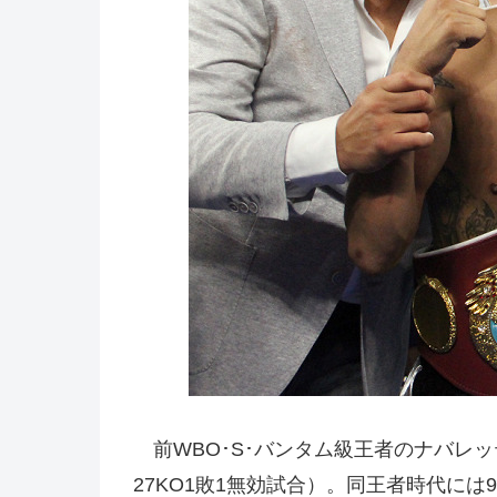
前WBO･S･バンタム級王者のナバレッテ
27KO1敗1無効試合）。同王者時代に