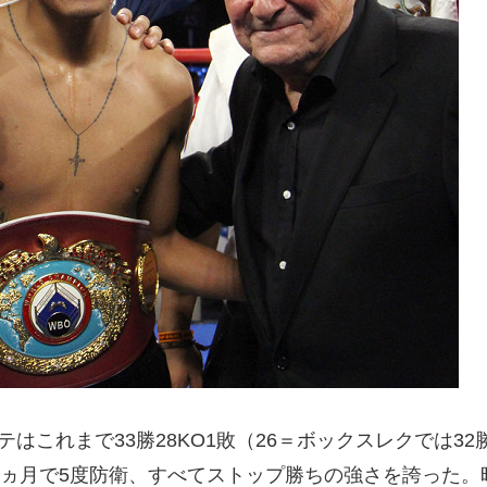
はこれまで33勝28KO1敗（26＝ボックスレクでは32
は9ヵ月で5度防衛、すべてストップ勝ちの強さを誇った。