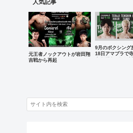
人気記事
9月のボクシン
18日アマプラで
元王者ノックアウトが岩田翔
中谷潤人、那須川
吉戦から再起