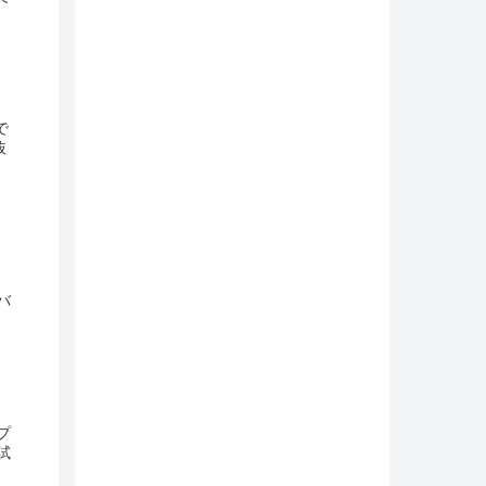
で
抜
バ
プ
試