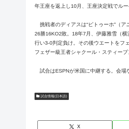
年王座を返上し10月、王座決定戦でル
挑戦者のディアスは“ピトゥーホ”（ア
26勝16KO2敗。18年7月、伊藤雅雪
行い3-0判定負け。その後ウエートをフ
フェザー級王者シャクール・スティーブ
試合はESPNが米国に中継する。会場などは
試合情報(日本語)
X