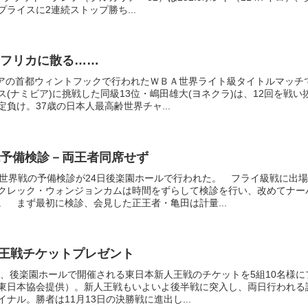
ライスに2連続ストップ勝ち...
フリカに散る……
ミビアの首都ウィントフックで行われたＷＢＡ世界ライト級タイトルマッチ
(ナミビア)に挑戦した同級13位・嶋田雄大(ヨネクラ)は、12回を戦い
負け。37歳の日本人最高齢世界チャ...
予備検診－両王者同席せず
ル世界戦の予備検診が24日後楽園ホールで行われた。 フライ級戦に出場
クレック・ウォンジョンカムは時間をずらして検診を行い、改めてナー
。 まず最初に検診、会見した正王者・亀田は計量...
新人王戦チケットプレゼント
）、後楽園ホールで開催される東日本新人王戦のチケットを5組10名様に
東日本協会提供）。新人王戦もいよいよ後半戦に突入し、両日行われる
ナル。勝者は11月13日の決勝戦に進出し...