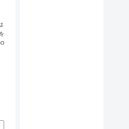
。
は
を
O