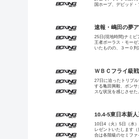
国ホープ、デビッド・プ
速報・嶋田の夢ア
25日(現地時間)ナ
王者ポーラス・モーゼス
いたものの、３ー０判定
ＷＢＣフライ級戦
27日に迫ったトリプ
する亀田興毅、ポンサ
スな状況を感じさせた
10.4-5東日本
10日4（火）5日（水
レゼントいたします（
合は各階級のセミファイ