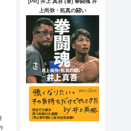
[PR] 井上 真吾 (著) 拳闘魂 井
上尚弥・拓真の闘い
勝
昨