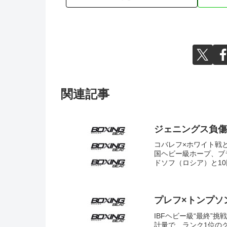
関連記事
ジェニングス負傷
コバレフ×ホワイト戦
国ヘビー級ホープ、ブ
ドソフ（ロシア）と10
プレフ×トンプソ
IBFヘビー級“最終”
計量で、ランク1位のク