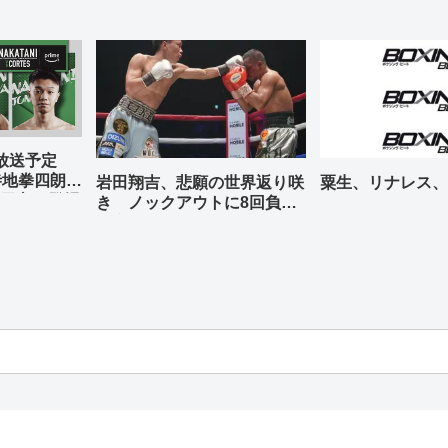
グ放送予定
寺地拳四朗、
岩田翔吉、悲願の世界返り咲
粟生、リナレス、
天心が登場
き ノックアウトに8回負傷
判定勝ち