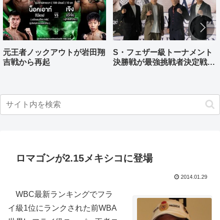
元王者ノックアウトが岩田翔
S・フェザー級トーナメント
吉戦から再起
決勝戦が最強挑戦者決定戦兼
ねる バンタム級はWBO-
AP王者伊藤千飛参戦
ロマゴンが2.15メキシコに登場
2014.01.29
WBC最新ランキングでフラ
イ級1位にランクされた前WBA