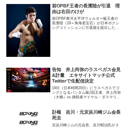
戦の決意を表明した。 対戦相手は
前OPBF王者の長濱陸が引退 理
OPBF･L...
由は右目のけが
前OPBF東洋太平洋ウェルター級王者の
長濱陸（29＝角海老宝石）が日本ボクシ
ングコミッションに引退届を提出した。
長濱は16日の試合で豊嶋亮太（帝拳）に
12回判定で敗れて王座から陥落してお
り、素早い決断となった。自身の
YouTubeチャンネル...
告知 井上尚弥のラスベガス会見
&計量 エキサイトマッチ公式
Twitterで生配信決定
19日（日本時間20日）にラスベガスでゴ
ングとなるバンタム級2冠王者、井上尚弥
（大橋）vs.挑戦者マイケル・ダスマリナ
ス（フィリピン）の記者会見と前日計量
の模様がWOWOWエキサイトマッチ公式
ツイッターでライブ配信されることにな
訃報 吉川・元京浜川崎ジム会長
った。WOW...
死去
京浜川崎ジムの元会長、吉川昭治氏が３