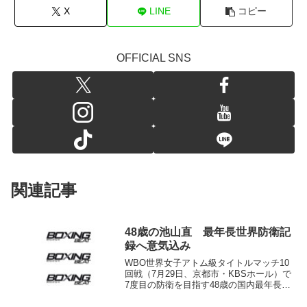
X
LINE
コピー
OFFICIAL SNS
関連記事
48歳の池山直 最年長世界防衛記
録へ意気込み
WBO世界女子アトム級タイトルマッチ10
回戦（7月29日、京都市・KBSホール）で
7度目の防衛を目指す48歳の国内最年長世
界王者、池山直（フュチュール）が30
日、京都市内のジムで練習を公開、防衛