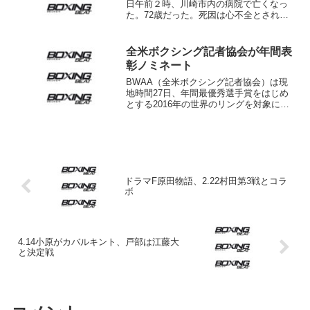
日午前２時、川崎市内の病院で亡くなっ
た。72歳だった。死因は心不全とされて
いるが、関係者の話によると、がんとの
闘病生活を送っていたという。 吉川氏
は千葉県出身。京浜ジムからデビュー
全米ボクシング記者協会が年間表
し、６回戦選手として引退...
彰ノミネート
BWAA（全米ボクシング記者協会）は現
地時間27日、年間最優秀選手賞をはじめ
とする2016年の世界のリングを対象にし
た各賞（8項目）の候補者を発表した。
今年のMVP（シュガー・レイ・ロビン
ソン賞）にノミネートされたのは6人。カ
ール・フラ...
ドラマF原田物語、2.22村田第3戦とコラ
ボ
4.14小原がカバルキント、戸部は江藤大
と決定戦