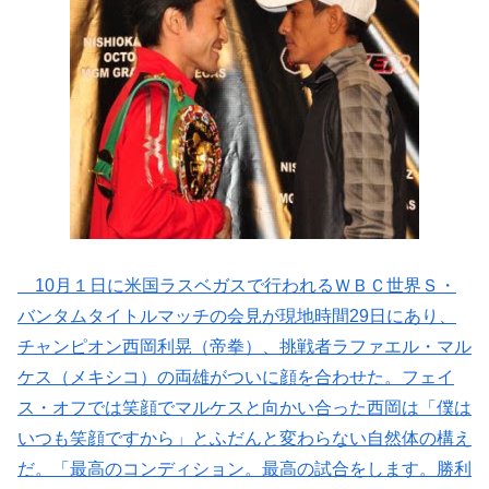
10月１日に米国ラスベガスで行われるＷＢＣ世界Ｓ・
バンタムタイトルマッチの会見が現地時間29日にあり、
チャンピオン西岡利晃（帝拳）、挑戦者ラファエル・マル
ケス（メキシコ）の両雄がついに顔を合わせた。フェイ
ス・オフでは笑顔でマルケスと向かい合った西岡は「僕は
いつも笑顔ですから」とふだんと変わらない自然体の構え
だ。「最高のコンディション。最高の試合をします。勝利