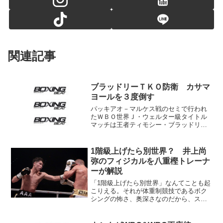
関連記事
ブラッドリーＴＫＯ防衛 カサマ
ヨールを３度倒す
パッキアオ－マルケス戦のセミで行われ
たＷＢＯ世界Ｊ・ウェルター級タイトル
マッチは王者ティモシー・ブラッドリー
（米＝ＷＢＣ休養王者）が挑戦者ホエ
ル・カサマヨール（キューバ）を８回２
分５９秒ＴＫＯで下し、ベルトを守っ
1階級上げたら別世界？ 井上尚
た。 １０ヶ月ぶりのリングと...
弥のフィジカルを八重樫トレーナ
ーが解説
「1階級上げたら別世界」なんてことも起
こりえる。それが体重制競技であるボク
シングの怖さ、奥深さなのだから、スー
パーバンタム級転向初戦で統一王者に挑
む井上のビッグハートはあきれるほど。
もっとも、新階級で戦うための準備は