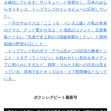
を確信しています。サンキュー」と挨拶をし、日本のみな
らずメキシコ、トップランクのインタビューに応対してい
た。
一方のマルケスは「ここ（Ｓ・バンタム級）が私の本来
のクラス。アッと驚かせるよ」と強気のコメント。王座奪
取とともに「兄弟で史上初の３階級制覇をしたい」と西岡
戦後の野望を口にした。
トップランク社のボブ・アラム氏がこの試合の勝者とノ
ニト・ドネア（フィリピン）を戦わせたい意向を米メディ
アに明らかにするなど、西岡－マルケス戦への注目は高ま
っている。現地で出たオッズは５－１で西岡優位となって
いる。
ボクシングビート最新号