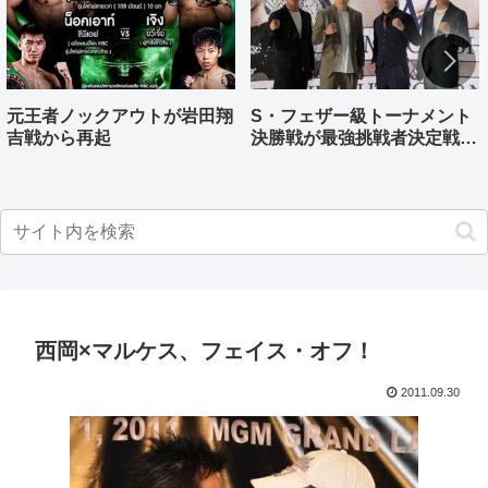
元王者ノックアウトが岩田翔
S・フェザー級トーナメント
吉戦から再起
決勝戦が最強挑戦者決定戦兼
ねる バンタム級はWBO-
AP王者伊藤千飛参戦
西岡×マルケス、フェイス・オフ！
2011.09.30