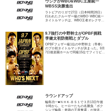
ウシクがWBO&WBC王座統一
着々と進んでいる。井上の...
WBSS決勝進出
ラトビアのリガで27日（日本時間28日）
行われたクルーザー級のWBO･WBC統一
タイトルマッチは、WBO王者オレクサン
ドル・ウシク（ウクライナ）がWBC王者
マイリス・ブリーディス（ラトビア）に
2-0判定勝ち。2冠を統一するとともに賞
9.7強打の中野幹士がOPBF挑戦
金トーナ...
李健太初防衛戦とダブル
OPBFフェザー級1位の中野幹士（帝拳）
のプロ初タイトルマッチが決まった。9月
7日後楽園ホールで同級15位でフィリピン
1位のブリックス・ピアラ（比）と空位の
OPBF王座を争う。 当日は「WHO's
NEXT DYNAMIC GLOVE on...
ラウンドアップ
輪島功一■ＮＨＫ-ＢＳ１で３月13日午後
９時から、ヒーローたちの名勝負「ボク
シング輪島・奇跡の王座奪還」が放送さ