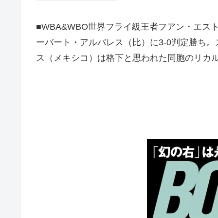
■WBA&WBO世界フライ級王者フアン・エ
ーバート・アルバレス（比）に3-0判定勝ち。ス
ス（メキシコ）は格下と思われた同胞のリカ