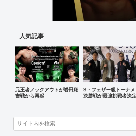
人気記事
元王者ノックアウトが岩田翔
S・フェザー級トーナメ
吉戦から再起
決勝戦が最強挑戦者決
ねる バンタム級はWBO
AP王者伊藤千飛参戦