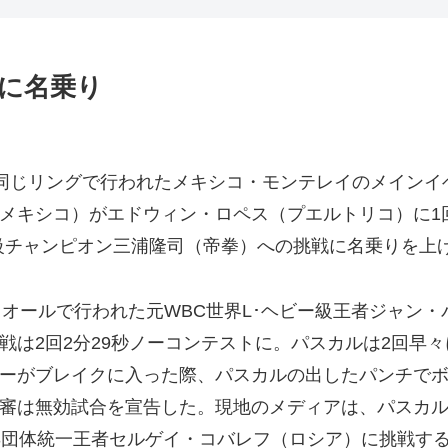
に名乗り
同じリングで行われたメキシコ・モンテレイのメインイベ
メキシコ）がエドウィン・ロペス（プエルトリコ）に1回1
級チャンピオン三浦隆司（帝拳）への挑戦に名乗りを上
リオールで行われた元WBC世界L･ヘビー級王者ジャン
戦は2回2分29秒ノーコンテストに。パスカルは2回早
ーがブレイクに入った際、パスカルの出したパンチで
審は無効試合を宣告した。現地のメディアは、パスカ
3団体統一王者セルゲイ・コバレフ（ロシア）に挑戦す