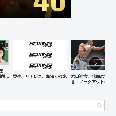
予定
四朗、
粟生、リナレス、亀海が渡米
岩田翔吉、悲願の世界
が登場
き ノックアウトに8回
判定勝ち