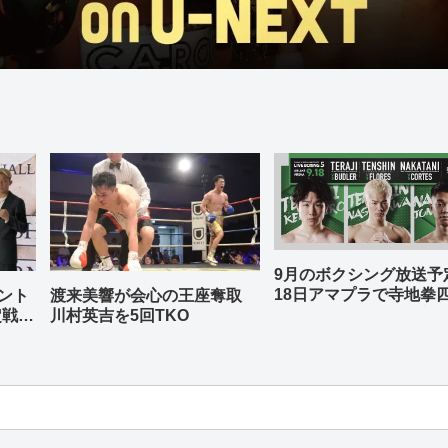
9月のボクシング放送
18日アマプラで寺地拳
ント
渡来美響が会心の王座奪取
中谷潤人、那須川天心
定戦兼
川村英吉を5回TKO
-