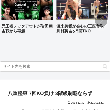
元王者ノックアウトが岩田翔
渡来美響が会心の王座奪取
吉戦から再起
川村英吉を5回TKO
八重樫東 7回KO負け 3階級制覇ならず
2014.12.30
2014.12.31