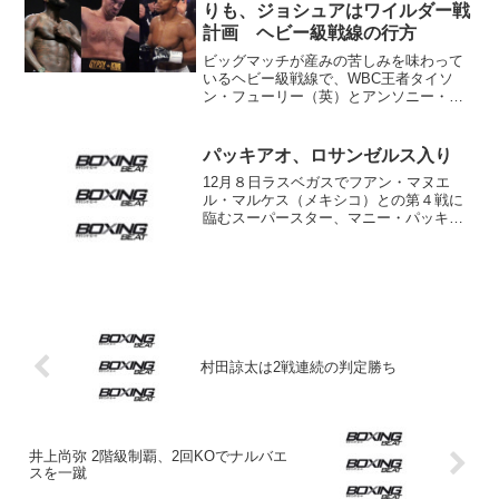
ロ）、フランチェス...
りも、ジョシュアはワイルダー戦
計画 ヘビー級戦線の行方
ビッグマッチが産みの苦しみを味わって
いるヘビー級戦線で、WBC王者タイソ
ン・フューリー（英）とアンソニー・ジ
ョシュア（英）が9月開催に向けて対戦交
渉に入ったとのニュースが飛び込んでき
た。フューリーがSNSで発信したもの
パッキアオ、ロサンゼルス入り
で、ジョシュアをプロモ...
12月８日ラスベガスでフアン・マヌエ
ル・マルケス（メキシコ）との第４戦に
臨むスーパースター、マニー・パッキア
オ（比）が27日午後８時過ぎ（現地時
間）フィリピン航空102便で米ロサンゼル
スに到着した。 今回、地元フィリピン
ではごく軽い練習にと...
村田諒太は2戦連続の判定勝ち
井上尚弥 2階級制覇、2回KOでナルバエ
スを一蹴