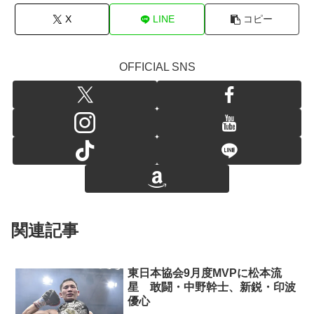
X
LINE
コピー
OFFICIAL SNS
関連記事
東日本協会9月度MVPに松本流
星 敢闘・中野幹士、新鋭・印波
優心