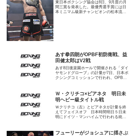
東日本ボクシング協会は8日、9月度の月
間三賞を発表した。最優秀選手賞には日
本ミニマム級新チャンピオンの松本流星
（帝拳）が選ばれた。松本は同級王座決
定戦で森且貴（大橋）に7回TKO勝ちし、
プロ4戦目でタイトルを獲得した。9月度
の月間MVPに輝...
あす拳四朗がOPBF初防衛戦、益
田健太郎はV2戦
あす8日後楽園ホールで開催される「ダイ
ヤモンドグローブ」の計量が7日、日本ボ
クシングコミッションで行われ、OPBF･
L･フライ級タイトルマッチは、王者の拳
四朗（BMB）が48.8キロ、挑戦者3位のレ
スター・アブタン（フィリピン）が48.9
Ｗ・クリチコ×ピアネタ 明日未
キ...
明ヘビー級タイトル戦
Ｗクリチコ（左）とピアネタが計量を終
えてフェイスオフ 日本時間明日５日未
明にドイツ・マンハイムで行われる統一
ヘビー級タイトルマッチの計量が４日、
行われ、王者ウラディミール・クリチコ
（ウクライナ）が249ポンド（112.9キ
フューリーがジョシュアに揺さぶ