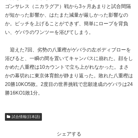
ゴンサレス（ニカラグア）戦から3ヶ月あまりと試合間隔
が短かった影響か、はたまた減量が厳しかった影響なの
か。ピッチを上げることができず、簡単にロープを背負
い、ゲバラのワンツーを浴びてしまう。
迎えた7回、劣勢の八重樫がゲバラの左ボディブローを
浴びると、一瞬の間を置いてキャンバスに崩れた。顔をし
かめた八重樫は10カウントで立ち上がれなかった。まさ
かの幕切れに東京体育館が静まり返った。敗れた八重樫は
20勝10KO5敗。2度目の世界挑戦で悲願達成のゲバラは24
勝16KO1敗1分。
試合情報(日本語)
シェアする