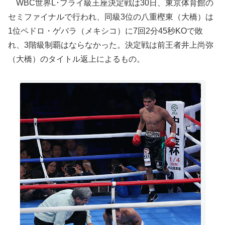
WBC世界L･フライ級王座決定戦は30日、東京体育館の
セミファイナルで行われ、同級3位の八重樫東（大橋）は
1位ペドロ・ゲバラ（メキシコ）に7回2分45秒KOで敗
れ、3階級制覇はならなかった。決定戦は前王者井上尚弥
（大橋）のタイトル返上によるもの。