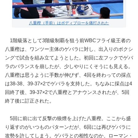
八重樫（手前）はボディブローを痛打された
1階級落として3階級制覇を狙う前WBCフライ級王者の
八重樫は、ワンツー主体のゲバラに対し、出入りのボクシ
ングで試合を組み立てようとした。初回に左フックでゲバ
ラのバランスを崩したが、少しやりにくそうにも見える。
八重樫は思うように手数が伸びず、4回を終わっての採点
は38-38、39-37×2でゲバラを支持した。ちなみに採点は4
回終了後、39-37×2で八重樫とアナウンスされたが、5回
終了後に訂正された。
5回に前に出て反撃の狼煙を上げた八重樫。ここから盛
り返すのがいつものパターンだが、6回には再びゲバラに
攻勢を許してしまう。ゲバラとの相性なのか、ローマン・