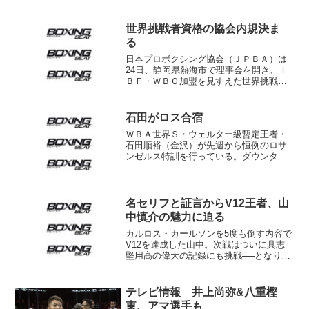
世界挑戦者資格の協会内規決ま
る
日本プロボクシング協会（ＪＰＢＡ）は
24日、静岡県熱海市で理事会を開き、Ｉ
ＢＦ・ＷＢＯ加盟を見すえた世界挑戦資
格等について議論した。 ＪＰＢＡによ
ると世界挑戦者資格は、世界・東洋・日
本王者いずれかの経験者限定となる。ほ
石田がロス合宿
かに世界王座認定団体の...
ＷＢＡ世界Ｓ・ウェルター級暫定王者・
石田順裕（金沢）が先週から恒例のロサ
ンゼルス特訓を行っている。ダウンタウ
ン、リトル東京に宿泊し、メイウッド・
ジムを往復する毎日。ジムの後輩、渡部
伊予守雅之が同行している。 これまで
何度もロスで修行している...
名セリフと証言からV12王者、山
中慎介の魅力に迫る
カルロス・カールソンを5度も倒す内容で
V12を達成した山中。次戦はついに具志
堅用高の偉大の記録にも挑戦──となりそ
うだが、その前にここではチャンピオン
の持つひとつの資質について考えてみた
い。＝ボクシング･ビート5月号から＝
テレビ情報 井上尚弥&八重樫
カールソンを7...
東、アマ選手も