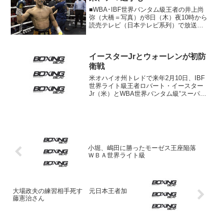
■WBA･IBF世界バンタム級王者の井上尚
弥（大橋＝写真）が8日（木）夜10時から
読売テレビ（日本テレビ系列）で放送の
人気バラエティー番組『ダウンタウン
DX』に出演。ワールド・ボクシング・ス
ーパー・シリーズ（WBSS）決勝に向け
イースターJrとウォーレンが初防
ての意気込み...
衛戦
米オハイオ州トレドで来年2月10日、IBF
世界ライト級王者ロバート・イースター
Jr（米）とWBA世界バンタム級“スーパ
ー”王者ルーシー・ウォーレン（米）がそ
ろって初防衛戦を行うことになった。イ
ベントはプレミア・ボクシング・チャン
ピオンズ。 ...
小堀、嶋田に勝ったモーゼス王座陥落
ＷＢＡ世界ライト級
大場政夫の練習相手死す 元日本王者加
藤憲治さん