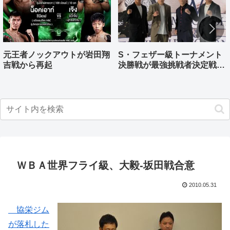
元王者ノックアウトが岩田翔
S・フェザー級トーナメント
吉戦から再起
決勝戦が最強挑戦者決定戦兼
ねる バンタム級はWBO-
AP王者伊藤千飛参戦
ＷＢＡ世界フライ級、大毅-坂田戦合意
2010.05.31
協栄ジム
が落札した