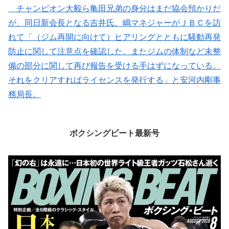
チャンピオン大毅ら亀田兄弟の身分はまだ協会預かりだ
が、同日新会長となる吉井氏、嶋マネジャーがＪＢＣを訪
れて「（ジム再開に向けて）ヒアリングとともに騒動再発
防止に関して注意点を確認した。またジムの体制など未整
備の部分に関して再び報告を受ける手はずになっている。
それをクリアすればライセンスを発行する」と安河内剛事
務局長。
ボクシングビート最新号