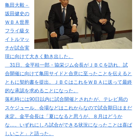
亀田大毅－
坂田健史の
ＷＢＡ世界
フライ級タ
イトルマッ
チが試合実
現に向けて大きく動き出した。
31日、金平桂一郎・協栄ジム会長がＪＢＣを訪れ、試
合開催に向けて亀田サイドと合意に至ったことを伝えると
ともに契約書を提出。ＪＢＣはこれをＷＢＡに送って最終
的な承認を求めることになった。
落札時には90日以内に試合開催とされたが、テレビ局の
スケジュール、会場などはこれからなので試合期日はまだ
未定。金平会長は「夏になると思うが、８月はどうか
な…。いずれにしろ試合ができる状況になったことは喜ば
しいこと」と語った。