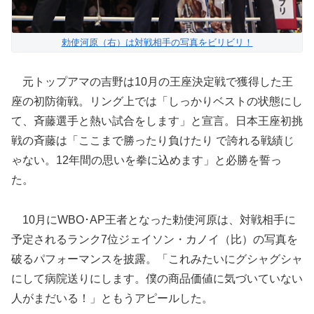
勅使河原（右）は対戦相手の写真をビリビリ！
元トップアマの吉野は10月の王座決定戦で獲得した王
座の初防衛戦。リング上では「しっかりベストの状態にし
て、斉藤選手と熱い試合をします」と宣言。日本王座初挑
戦の斉藤は「ここまで勝ったり負けたり で誇れる戦績じ
ゃない。12年間の思いを拳に込めます」と必勝を誓っ
た。
10月にWBO･AP王者となった勅使河原は、対戦相手に
予定されるランク7位ジェイソン・カノイ（比）の写真を
破るパフォーマンスを披露。「これみたいにグシャグシャ
にして病院送りにします。僕の商品価値に気づいていない
人がまだいる！」ともうアピールした。