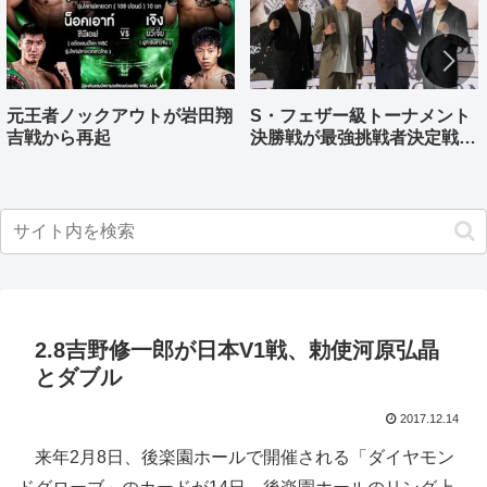
元王者ノックアウトが岩田翔
S・フェザー級トーナメント
吉戦から再起
決勝戦が最強挑戦者決定戦兼
ねる バンタム級はWBO-
AP王者伊藤千飛参戦
2.8吉野修一郎が日本V1戦、勅使河原弘晶
とダブル
2017.12.14
来年2月8日、後楽園ホールで開催される「ダイヤモン