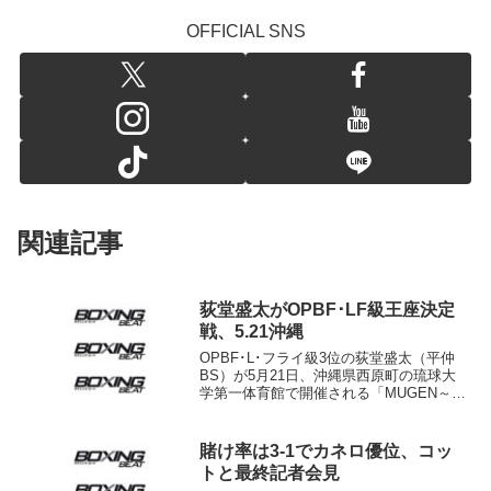
OFFICIAL SNS
関連記事
荻堂盛太がOPBF･LF級王座決定
戦、5.21沖縄
OPBF･L･フライ級3位の荻堂盛太（平仲
BS）が5月21日、沖縄県西原町の琉球大
学第一体育館で開催される「MUGEN～沖
縄から世界へ～挑vol.5」でOPBF同級王
座決定戦に挑む。対戦相手は同級2位エド
ワルド・ヘロ（フィリピン）。 現王...
賭け率は3-1でカネロ優位、コッ
トと最終記者会見