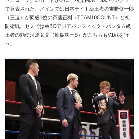
ドグローブ」のカードが14日、後楽園ホールのリング上
で発表された。メインでは日本ライト級王者の吉野修一郎
（三迫）が同級1位の斉藤正樹（TEAM10COUNT）と初
防衛戦。セミではWBOアジアパシフィック・バンタム級
王者の勅使河原弘晶（輪島功一S）がこちらもV1戦を行
う。