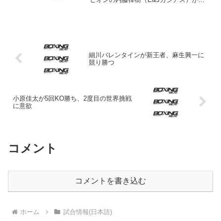
戦者同級6位の江藤伸悟（白井･具志堅
S）を3-0判定で下し、2度目の防衛に成功
した。スコアは98-93×2、98-92。 タ...
細川バレンタインが新王者、麻生興一に
競り勝つ
小原佳太が5回KO勝ち、2度目の世界挑戦
に意欲
コメント
コメントを書き込む
ホーム
試合情報(日本語)