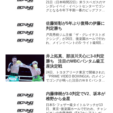
21日（日本時間22日）米ラスベガスのマ
ンダレイベイ・イベントセンターでゴン
グとなる今年下半期一番のビッグファイ
ト、ミゲール・コット（プエルトリコ）
vsサウル“カネロ”アルバレス（メキシコ）
の最終記者会見が18日、現地で開かれ
佐藤矩彰が5年ぶり復帰の伊藤に
た。 承認料...
判定勝ち
戸髙秀樹ジム主催「ザ・グレイテストボ
クシング」が26日、後楽園ホールで行わ
れ、メインイベントのS･ライト級8回戦
は、日本S･ライト級6位の佐藤矩彰（新
日本木村）が元日本ランカーの伊藤和也
（宮田）に3-0判定勝ちした。 ◇S･ライ
井上拓真、那須川天心に3-0判定
ト級8回戦 ...
勝ち 注目のWBCバンタム級王
座決定戦
24日、トヨタアリーナ東京で開催された
『PRIME VIDEO BOXING14』のメイン
でゴングが鳴った注目のＷＢＣバンタム
級王座決定戦は、２位・井上拓真（大
橋）が１位・那須川天心（帝拳）に３－
０判定勝ち。昨年10月、ＷＢＡ同級王座
内藤律樹が3-0判定でV2、坂本が
を失っ...
椎野から金星
日本S･フェザー級タイトルマッチが13
日、東京･後楽園ホールで行われ、チャン
ピオンの内藤律樹（E&Jカシアス）が挑