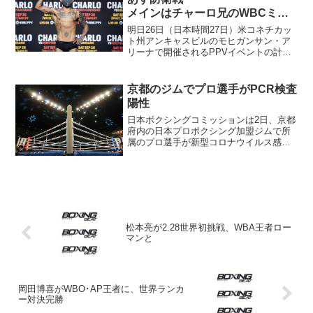
メインはチャーロ兄のWBCミド
ル級戦
明日26日（日本時間27日）米コネチカッ
ト州アンキャスビルのモヒガンサン・ア
リーナで開催されるPPVイベントの計量
が25日行われた。3試合ずつ2部構成のイ
ベントに出場する12選手は全員リミット
をクリアした。 第1部のメインで行われ
京都のジムでプロ選手がPCR検査
るWBCミ...
陽性
日本ボクシングコミッションは2日、京都
府内の日本プロボクシング加盟ジムで所
属のプロ選手が新型コロナウイルス感染
症のPCR検査で陽性反応を示したと発表
した。 新型コロナウイルスに感染した
のは20代のプロ選手。症状はなく、現在
は自宅で隔離中。濃...
松本亮が2.28世界初挑戦、WBA王者ロー
マンと
岡田博喜がWBO･AP王者に、世界ランカ
ー対決完勝