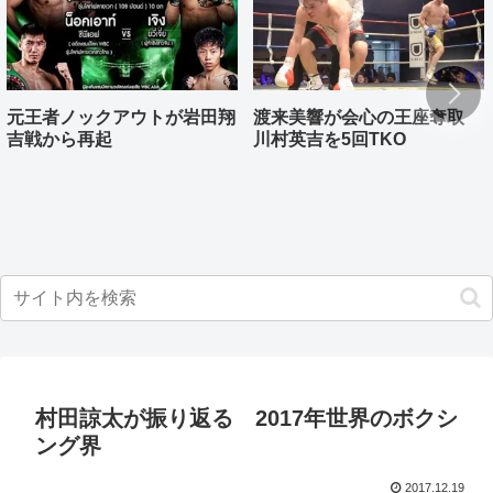
元王者ノックアウトが岩田翔
渡来美響が会心の王座奪取
吉戦から再起
川村英吉を5回TKO
村田諒太が振り返る 2017年世界のボクシ
ング界
2017.12.19