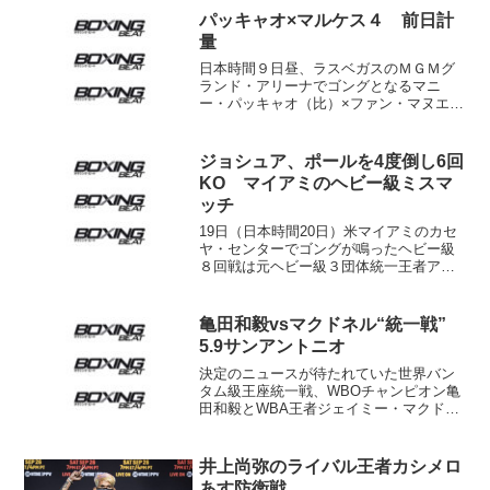
パッキャオ×マルケス４ 前日計
量
日本時間９日昼、ラスベガスのＭＧＭグ
ランド・アリーナでゴングとなるマニ
ー・パッキャオ（比）×ファン・マヌエ
ル・マルケス（メキシコ）の前日計量が
現地時間７日に行われた。 試合はウェ
ルター級12回戦で、パッキャオがリミッ
ジョシュア、ポールを4度倒し6回
トいっぱいの147ポンド...
KO マイアミのヘビー級ミスマ
ッチ
19日（日本時間20日）米マイアミのカセ
ヤ・センターでゴングが鳴ったヘビー級
８回戦は元ヘビー級３団体統一王者アン
ソニー・ジョシュア（英）が人気ユーチ
ューバーでクルーザー級ランカーのジェ
イク・ポール（米）に６回１分31秒ＫＯ
亀田和毅vsマクドネル“統一戦”
勝ち。前戦でダニエ...
5.9サンアントニオ
決定のニュースが待たれていた世界バン
タム級王座統一戦、WBOチャンピオン亀
田和毅とWBA王者ジェイミー・マクドネ
ル（英）の一戦が5月9日、米テキサス州
サンアントニオで予定されるオマール・
フィゲロア（米＝前WBC世界ライト級王
井上尚弥のライバル王者カシメロ
者）vsリッキー...
あす防衛戦