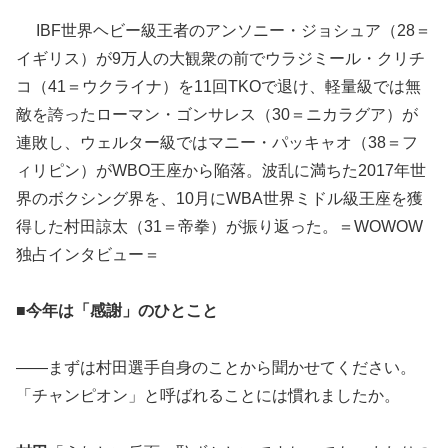
IBF世界ヘビー級王者のアンソニー・ジョシュア（28＝
イギリス）が9万人の大観衆の前でウラジミール・クリチ
コ（41＝ウクライナ）を11回TKOで退け、軽量級では無
敵を誇ったローマン・ゴンサレス（30＝ニカラグア）が
連敗し、ウェルター級ではマニー・パッキャオ（38＝フ
ィリピン）がWBO王座から陥落。波乱に満ちた2017年世
界のボクシング界を、10月にWBA世界ミドル級王座を獲
得した村田諒太（31＝帝拳）が振り返った。＝WOWOW
独占インタビュー＝
■今年は「感謝」のひとこと
――まずは村田選手自身のことから聞かせてください。
「チャンピオン」と呼ばれることには慣れましたか。