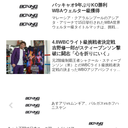
スで試合を計画していると報じた。 29
勝27KO無敗の戦績...
パッキャオ9年ぶりKO勝利
WBAウェルター級獲得
マレーシア・クアラルンプールのアシア
タ・アリーナで15日挙行されたWBA世界
ウェルター級タイトルマッチは、挑戦者
の6階級制覇王者マニー・パッキャオ（フ
ィリピン）が正規王者ルーカス・マティ
セー（アルゼンチン）を3度倒し7回2分43
4.8WBCライト級挑戦者決定戦
秒TKO勝ち...
吉野修一郎がスティーブンソン撃
破に闘志「心を折りにいく」
元2階級制覇王者シャクール・スティーブ
ンソン（米）とのWBCライト級挑戦者決
定戦の決まったWBOアジアパシフィック
同級王者の吉野修一郎（三迫）が7日、都
内のジムで記者会見して大一番への意気
込みを語った。トップランク主催のイベ
ントは4月8日、...
あすアリvsムンギア、バルガスvsホフハ
ニスヤン