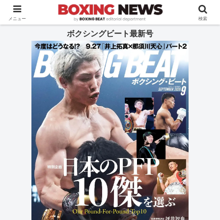
BOXING BEAT [ボクシング・ビート] 公式サイト
メニュー
検索
ボクシングビート最新号