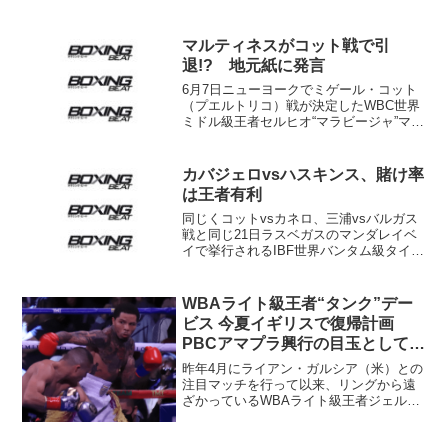
マルティネスがコット戦で引
退!? 地元紙に発言
6月7日ニューヨークでミゲール・コット
（プエルトリコ）戦が決定したWBC世界
ミドル級王者セルヒオ“マラビージャ”マル
ティネス（アルゼンチン）が始動を前に
アルゼンチンの一般紙「ラ・ナシオン」
のインタビューに応じ、胸中を明かし
カバジェロvsハスキンス、賭け率
た。 この中でマ...
は王者有利
同じくコットvsカネロ、三浦vsバルガス
戦と同じ21日ラスベガスのマンダレイベ
イで挙行されるIBF世界バンタム級タイト
ルマッチ、王者ランディ・カバジェロ
（米＝写真右）と暫定王者リー・ハスキ
ンス（英＝写真左）が抱負を語った。 カ
WBAライト級王者“タンク”デー
バジェロ「アク...
ビス 今夏イギリスで復帰計画
PBCアマプラ興行の目玉として期
待
昨年4月にライアン・ガルシア（米）との
注目マッチを行って以来、リングから遠
ざかっているWBAライト級王者ジェルボ
ンテ・デービス（米＝写真）のニュー
ス。リング誌はデービスが今夏、イギリ