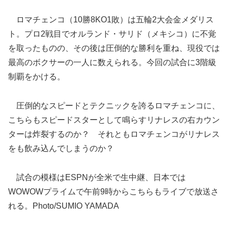
ロマチェンコ（10勝8KO1敗）は五輪2大会金メダリス
ト。プロ2戦目でオルランド・サリド（メキシコ）に不覚
を取ったものの、その後は圧倒的な勝利を重ね、現役では
最高のボクサーの一人に数えられる。今回の試合に3階級
制覇をかける。
圧倒的なスピードとテクニックを誇るロマチェンコに、
こちらもスピードスターとして鳴らすリナレスの右カウン
ターは炸裂するのか？ それともロマチェンコがリナレス
をも飲み込んでしまうのか？
試合の模様はESPNが全米で生中継、日本では
WOWOWプライムで午前9時からこちらもライブで放送さ
れる。Photo/SUMIO YAMADA