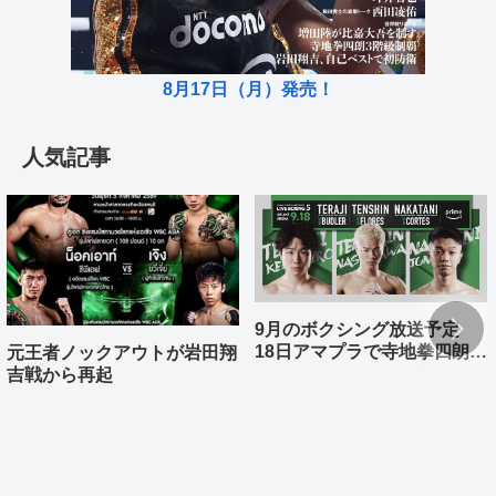
8月17日（月）発売！
人気記事
9月のボクシング放送予定
18日アマプラで寺地拳四朗、
元王者ノックアウトが岩田翔
中谷潤人、那須川天心が登場
吉戦から再起