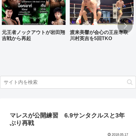
元王者ノックアウトが岩田翔
渡来美響が会心の王座奪取
吉戦から再起
川村英吉を5回TKO
マレスが公開練習 6.9サンタクルスと3年
ぶり再戦
2018.05.17