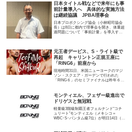
日本タイトル戦などで来年にも事
前計量導入へ 具体的な実施方法
は継続協議 JPBA理事会
日本プロボクシング協会（小林昭司協会
長）は8日に都内で理事会を開き、体重超
過問題について「事前計量」を導入する
方向で調整に入ることが全会一致で決議
された。小林協会長 対象となるのはタ
イトルマッチおよびタイトルマッチに準
ずる試合で、具体的な実...
元王者デービス、S・ライト級で
再起 キャリントン正規王座に
「RING6」前座から
現地時間31日、米国ニューヨークのマジ
ソン・スクエア・ガーデンで行われた
「RING６」のセミファイナルは昨年６
月、エドウィン・デ・ロス・サントス
（ドミニカ共和国）戦を前に約1.9Kg体重
超過しＷＢＯ世界ライト級王座を剥奪さ
モンティエル、フェザー級進出で
れ、試合も中止とな...
ドリゲスと無冠戦
軽量級3階級制覇王者フェルナンド“コチ
ュリート”モンティエル（メキシコ＝
WBC･S･バンタム級7位）が明日14日（日
本時間15日）メキシコ・ティファナで、
ロヘリオ・ジュン・ドリゲス（フィリピ