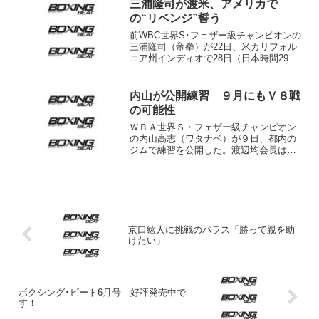
ン）とノンタイトル10回戦を行う。13日
三浦隆司が渡米、アメリカで
ティファナ...
の“リベンジ”誓う
前WBC世界S･フェザー級チャンピオンの
三浦隆司（帝拳）が22日、米カリフォル
ニア州インディオで28日（日本時間29
日）に行われる同2位ミゲール・ローマン
（メキシコ）とのWBC同級挑戦者決定戦
に出場するため成田空港から渡米した。
内山が公開練習 ９月にもＶ８戦
三浦がア...
の可能性
ＷＢＡ世界Ｓ・フェザー級チャンピオン
の内山高志（ワタナベ）が９日、都内の
ジムで練習を公開した。渡辺均会長はＶ
８戦について「できることなら９月にや
りたい」と語り、大みそかを含めて年内
に２つの防衛戦に臨む可能性を示し
た。 左中心のスパーで汗を流...
京口紘人に挑戦のパラス「勝って親を助
けたい」
ボクシング･ビート6月号 好評発売中で
す！