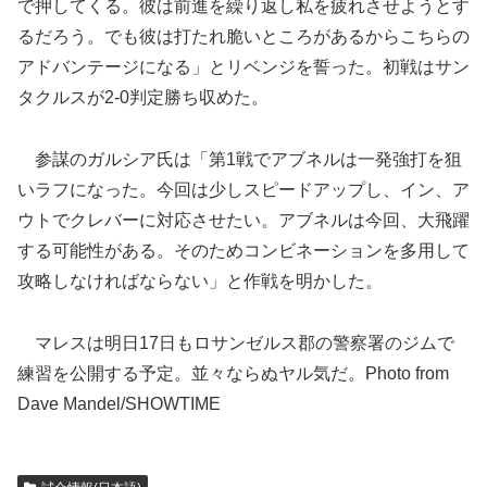
で押してくる。彼は前進を繰り返し私を疲れさせようとす
るだろう。でも彼は打たれ脆いところがあるからこちらの
アドバンテージになる」とリベンジを誓った。初戦はサン
タクルスが2-0判定勝ち収めた。
参謀のガルシア氏は「第1戦でアブネルは一発強打を狙
いラフになった。今回は少しスピードアップし、イン、ア
ウトでクレバーに対応させたい。アブネルは今回、大飛躍
する可能性がある。そのためコンビネーションを多用して
攻略しなければならない」と作戦を明かした。
マレスは明日17日もロサンゼルス郡の警察署のジムで
練習を公開する予定。並々ならぬヤル気だ。Photo from
Dave Mandel/SHOWTIME