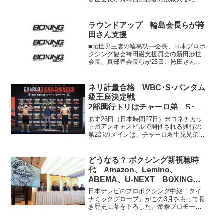
命され、川崎市麻生区の税務署で30日、
大使就任式が行われた。両王者はe-Taxに
よる確定申告などをPRした。 川崎新田
ラウンドアップ 輪島会長らが袴
ジムは来年3...
田さん支援
■元世界王者の輪島功一会長、日本プロボ
クシング協会袴田巌支援員会の新田渉世
会長、真部豊会長らが25日、袴田さんの
姉秀子さんらと東京高裁に再審開始の要
請活動。元プロボクサーの袴田さんの事
件は、静岡地裁が3月に再審開始の決定を
ネリ計量合格 WBC･S･バンタム
下し、袴田さんは釈...
級王座決定戦
2部興行トリはチャーロ弟 S･ウ
ェルター級3冠戦
あす26日（日本時間27日）米コネチカッ
ト州アンキャスビルで開催される興行の
第2部のメインは、チャーロ双生児兄弟の
弟WBC･S･ウェルター級王者ジャーメ
ル・チャーロ（米＝33勝17KO1敗、30
歳）vs.WBAスーパー・IBF統一王者ジェ
どうなる？ ボクシング新視聴時
イ...
代 Amazon、Lemino、
ABEMA、U-NEXT BOXING
RAISE
日本テレビのプロボクシング中継「ダイ
ナミックグローブ」がこの3月をもって長
き歴史に幕を下ろした。帝拳プロモーシ
ョン主催のダイナミックグローブは新た