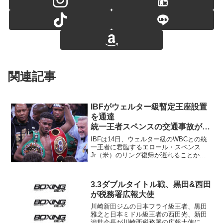
関連記事
IBFがウェルター級暫定王座設置
を通達
統一王者スペンスの交通事故が原
因
IBFは14日、ウェルター級のWBCとの統
一王者に君臨するエロール・スペンス
Jr（米）のリング復帰が遅れることから
暫定王座を設置する決断を下した。カー
ドは1位で指名挑戦者のクアドラティロ・
アブドゥカハロフ（ウズベキスタン）
3.3ダブルタイトル戦、黒田&西田
vs.3位セルゲイ...
が税務署広報大使
川崎新田ジムの日本フライ級王者、黒田
雅之と日本ミドル級王者の西田光、新田
渉世会長が川崎西税務署の広報大使に任