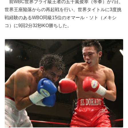
前WBC世界フライ級王者の五十嵐俊幸（帝拳）が7日、
世界王座陥落からの再起戦を行い、世界タイトルに3度挑
戦経験のあるWBO同級15位のオマール・ソト（メキシ
コ）に9回2分32秒KO勝ちした。