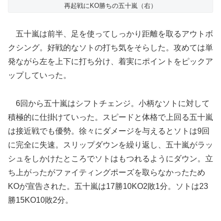
再起戦にKO勝ちの五十嵐（右）
五十嵐は前半、足を使ってしっかり距離を取るアウトボ
クシング。好戦的なソトの打ち気をそらした。攻めては単
発ながら左を上下に打ち分け、着実にポイントをピックア
ップしていった。
6回から五十嵐はシフトチェンジ。小柄なソトに対して
積極的に仕掛けていった。スピードと体格で上回る五十嵐
は接近戦でも優勢。徐々にダメージを与えるとソトは9回
に完全に失速。スリップダウンを繰り返し、五十嵐がラッ
シュをしかけたところでソトはもつれるようにダウン。立
ち上がったがファイティングポーズを取らなかったため
KOが宣告された。五十嵐は17勝10KO2敗1分。ソトは23
勝15KO10敗2分。