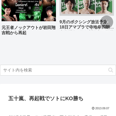
9月のボクシング放送予定
18日アマプラで寺地拳四朗、
元王者ノックアウトが岩田翔
中谷潤人、那須川天心が登場
吉戦から再起
五十嵐、再起戦でソトにKO勝ち
2013.09.07