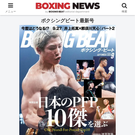
BOXING BEAT [ボクシング・ビート] 公式サイト
メニュー
検索
ボクシングビート最新号