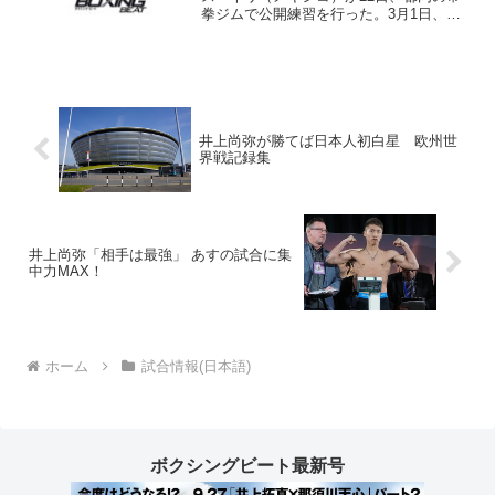
拳ジムで公開練習を行った。3月1日、両
国国技館で前王者の山中慎介（帝拳）と
再戦するネリはどこまでも自信満々だっ
た。 昨年8月の試合でV12王者の山中を
タオル投入に...
井上尚弥が勝てば日本人初白星 欧州世
界戦記録集
井上尚弥「相手は最強」 あすの試合に集
中力MAX！
ホーム
試合情報(日本語)
ボクシングビート最新号