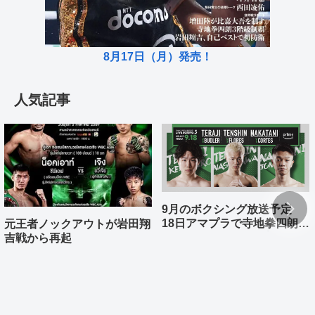
8月17日（月）発売！
人気記事
9月のボクシング放送予定
18日アマプラで寺地拳四朗、
元王者ノックアウトが岩田翔
中谷潤人、那須川天心が登場
吉戦から再起