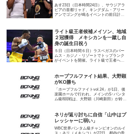
あす23日（日本時間24日）、サウジアラ
ビアの首都リャド、キングダム・アリー
アンでゴングが鳴るイベントの前日計量
が23日、現地で行われた。イベントは最
重量級級トップボクサーによるヘビー級
戦が6試合組まれた。メインを張るジョシ
ライト級王者候補メイソン、地域
ュア（左）とヴァ...
２冠獲得 メキシカンを一蹴し自
身の誕生日祝う
５日（日本時間６日）ラスベガスのパー
ムス・カジノ・リゾートでトップランク
がイベントを開催。ライト級で王者への
階段を上がるアブドゥラー・メイソン
（米）がカルロス・オルネラス（メキシ
コ）に６回終了ＴＫＯ勝ち。自身の21歳
ホープフルファイト結果、大野顕
の誕生日を祝い、戦績を1...
がKO勝ち
「ホープフルファイトvol.24」が1日、後
楽園ホールで行われ、メインのS･バンタ
ム級8回戦は、大野顕（川崎新田）が鈴木
英樹（横浜光）に5回KO勝ちした。ヘビ
ー級ボクサーのマンモス植田（川崎新田
＝36歳）は4年3か月ぶりのリングに上が
ネリが返り討ちに自信「山中はプ
り、コ...
レッシャーに弱い」
WBC世界バンタム級チャンピオンのルイ
ス・ネリ（メキシコ）が22日、都内の帝