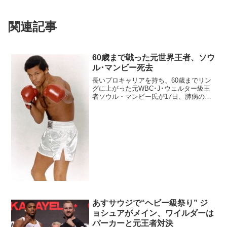
関連記事
60歳まで戦った元世界王者、ソウ
ル･マンビー死去
長いプロキャリアを持ち、60歳までリン
グに上がった元WBC･J･ウェルター級王
者ソウル・マンビー氏が17日、肺病のた
め亡くなった。72歳だった。 マンビー
氏は1947年ニューヨークのブロンクス出
身。ベトナム戦争に従軍した後、69年9月
プロデ...
あすサウジで“ヘビー級祭り” ジ
ョシュアがメイン、ワイルダーは
パーカーと元王者対決