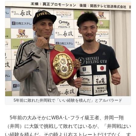
5年前に敗れた井岡戦で「いい経験を積んだ」とアルバラード
5年前の大みそかにWBA･L･フライ級王者、井岡一翔
（井岡）に大阪で挑戦して敗れてはいるが、「井岡戦はい
い経験を積んだ。その時より右ストレートだけでなく、す