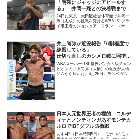
「明確にジャッジにアピールす
る」 井岡一翔との決着戦まであ
と4日
24日に東京・大田区総合体育館で井岡一
翔（志成）の挑戦を受けるWBA･S･フラ
イ級王者のジョシュア・フランコ（米）
が20日、都内の志成ジムで公開練習と記
者会見を行った。公開練習は体操とシャ
ドーのみ プロフェソール（教授）のニ
井上尚弥が近況報告「6割程度で
ックネームを持つ...
練習している」
仕切り直しのカシメロ戦に照準ぶ
れず
WBAスーパー･IBF世界バンタム級チャン
ピオンの井上尚弥（大橋）の近況が大橋
ジムから届いた。4月25日にラスベガスで
予定されていたWBO王者ジョンリール・
カシメロ（フィリピン）との3団体統一戦
は新型コロナウイルスの感染拡大により
延期に。新...
日本人元世界王者の標的 コルデ
ィナとノンティンガあすモンテカ
ルロでIBFダブル防衛戦
あす4日（日本時間5日）、モナコのモン
テカルロで開催されるマッチルームボク