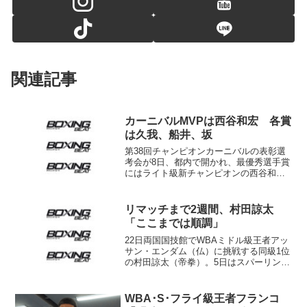
関連記事
カーニバルMVPは西谷和宏 各賞
は久我、船井、坂
第38回チャンピオンカーニバルの表彰選
考会が8日、都内で開かれ、最優秀選手賞
にはライト級新チャンピオンの西谷和宏
（VADY）が選ばれた。表彰者は10人の
ボクシング記者の投票によって決まっ
た。 西谷は日本タイトル初挑戦で土屋
リマッチまで2週間、村田諒太
修平（角海老宝石...
「ここまでは順調」
22日両国国技館でWBAミドル級王者アッ
サン・エンダム（仏）に挑戦する同級1位
の村田諒太（帝拳）。5日はスパーリング
は行わず、都内のジムでサンドバッグ打
ちなどで調整した。 2日のスパーでは
不調だったものの、「昨日（4日）はいい
WBA･S･フライ級王者フランコ
感じで動けま...