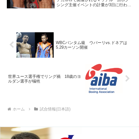
シング主催イベントの計量が3日に行われ
た。メインのIBF･S･フェザー級タイトル
マッチは、王者ジョー・コルディナ
（英）が129.9ポンド（58.92キロ）、挑
戦者9位...
WBCバンタム級 ウバーリvs.ドネアは
5.29カーソン開催
世界ユース選手権でリング禍 18歳のヨ
ルダン選手が犠牲
ホーム
試合情報(日本語)