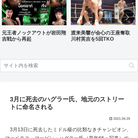
元王者ノックアウトが岩田翔
渡来美響が会心の王座奪取
吉戦から再起
川村英吉を5回TKO
3月に死去のハグラー氏、地元のストリー
トに命名される
2021.04.29
3月13日に死去したミドル級の比類なきチャンピオン、