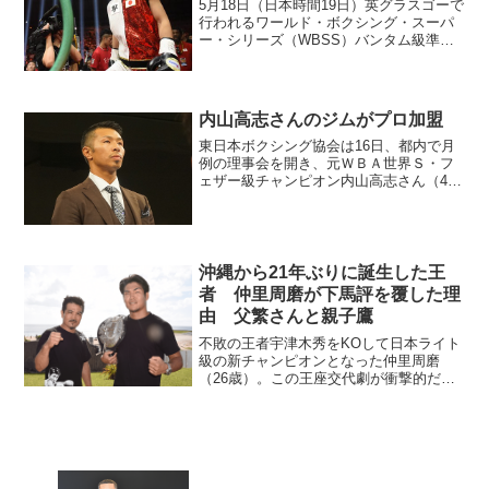
5月18日（日本時間19日）英グラスゴーで
行われるワールド・ボクシング・スーパ
ー・シリーズ（WBSS）バンタム級準決
勝、WBA王者の井上尚弥（大橋）とIBF
王者エマヌエル・ロドリゲス（プエルト
リコ）の王座統一戦がフジテレビで録画
放送されるこ...
内山高志さんのジムがプロ加盟
東日本ボクシング協会は16日、都内で月
例の理事会を開き、元ＷＢＡ世界Ｓ・フ
ェザー級チャンピオン内山高志さん（45
歳）のジムの加盟を承認した。プロの世
界に復帰する内山会長 現役時代はＫＯ
ダイナマイトの異名で世界王座を11度防
衛した内山さん。引...
沖縄から21年ぶりに誕生した王
者 仲里周磨が下馬評を覆した理
由 父繁さんと親子鷹
不敗の王者宇津木秀をKOして日本ライト
級の新チャンピオンとなった仲里周磨
（26歳）。この王座交代劇が衝撃的だっ
たのは、強豪ぞろいのこの階級の勢力図
を大きく塗り替えるものだったからだ。
知られるように周磨の父は豪腕で鳴らし
た元東洋太平洋王者の仲...