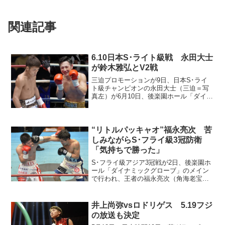
関連記事
6.10日本S･ライト級戦 永田大士
が鈴木雅弘とV2戦
三迫プロモーションが9日、日本S･ライ
ト級チャンピオンの永田大士（三迫＝写
真左）が6月10日、後楽園ホール「ダイヤ
モンドグローブ」で挑戦者5位の鈴木雅弘
（角海老宝石＝同右）と2度目の防衛戦を
行うと発表した。 サウスポーの永田
（31＝15勝6...
“リトルパッキャオ”福永亮次 苦
しみながらS･フライ級3冠防衛
「気持ちで勝った」
S･フライ級アジア3冠戦が2日、後楽園ホ
ール「ダイナミックグローブ」のメイン
で行われ、王者の福永亮次（角海老宝
石）が挑戦者日本3位の梶颯（帝拳）に2-
0判定勝ち。日本とWBOアジアパシフィ
ック王座は3度目、日本王座は2度目、
井上尚弥vsロドリゲス 5.19フジ
OPBF王座は初...
の放送も決定