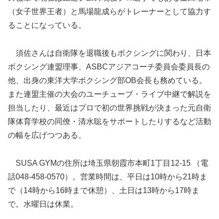
（女子世界王者）と馬場龍成らがトレーナーとして協力す
ることになっている。
須佐さんは自衛隊を退職後もボクシングに関わり、日本
ボクシング連盟理事、ASBCアジアコーチ委員会委員長の
他、出身の東洋大学ボクシング部OB会長も務めている。
また連盟主催の大会のユーチューブ・ライブ中継で解説を
担当したり、最近はプロで初の世界挑戦が決まった元自衛
隊体育学校の同僚・清水聡をサポートしたりするなど活動
の幅を広げつつある。
SUSA GYMの住所は埼玉県朝霞市本町1丁目12-15 （電
話048-458-0570）。営業時間は、平日は10時から21時ま
で（14時から16時まで休憩）、土日は13時から17時ま
で。水曜日は休業。