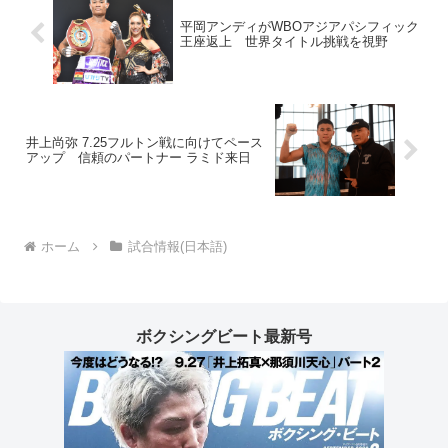
平岡アンディがWBOアジアパシフィック
王座返上 世界タイトル挑戦を視野
井上尚弥 7.25フルトン戦に向けてペース
アップ 信頼のパートナー ラミド来日
ホーム
試合情報(日本語)
ボクシングビート最新号