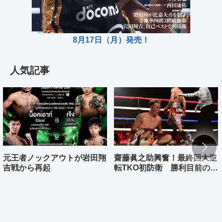
8月17日（月）発売！
人気記事
元王者ノックアウトが岩田翔
齋藤眞之助興奮！最終回大逆
吉戦から再起
転TKO初防衛 勝利目前の村
上雄大まさか