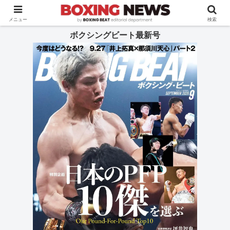
BOXING BEAT [ボクシング・ビート] 公式サイト
メニュー
検索
ボクシングビート最新号