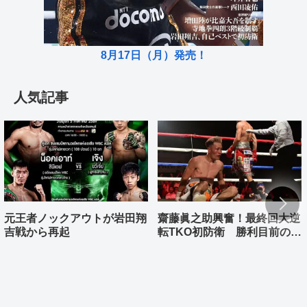
8月17日（月）発売！
人気記事
元王者ノックアウトが岩田翔
齋藤眞之助興奮！最終回大逆
吉戦から再起
転TKO初防衛 勝利目前の村
上雄大まさか