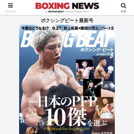
BOXING BEAT [ボクシング・ビート] 公式サイト
メニュー
検索
ボクシングビート最新号