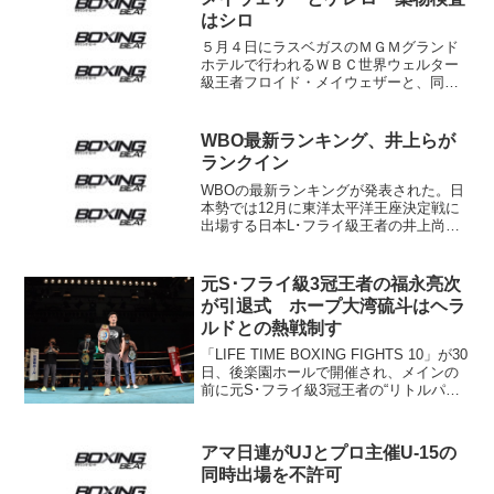
はシロ
５月４日にラスベガスのＭＧＭグランド
ホテルで行われるＷＢＣ世界ウェルター
級王者フロイド・メイウェザーと、同暫
定王者ロバート・ゲレロとの一戦の薬物
検査が４月３日に実施され、ネバダ州ア
スレチック・コミッションのキース・カ
WBO最新ランキング、井上らが
イザー・エグゼクティブ・...
ランクイン
WBOの最新ランキングが発表された。日
本勢では12月に東洋太平洋王座決定戦に
出場する日本L･フライ級王者の井上尚弥
（大橋）が同級15位にランク入りした。
井上はWBCの10位にもつけている。 フ
ェザー級では、東洋太平洋タイトルを獲
元S･フライ級3冠王者の福永亮次
得したばか...
が引退式 ホープ大湾硫斗はヘラ
ルドとの熱戦制す
「LIFE TIME BOXING FIGHTS 10」が30
日、後楽園ホールで開催され、メインの
前に元S･フライ級3冠王者の“リトルパッ
キャオ”福永亮次（角海老宝石）の引退セ
レモニーが行われ、惜別の10カウント・
ゴングが打ち鳴らされた。こ...
アマ日連がUJとプロ主催U-15の
同時出場を不許可