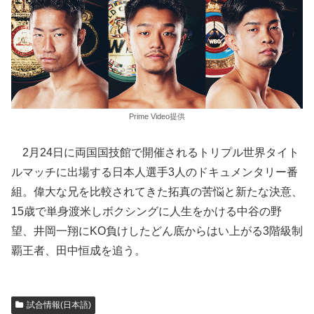
Prime Video提供
2月24日に両国国技館で開催されるトリプル世界タイト
ルマッチに出場する日本人選手3人のドキュメンタリー番
組。偉大な兄を比較されてきた拓真の苦悩と新たな決意、
15歳で単身渡米しボクシングに人生をかける中谷の野
望、井岡一翔にKO負けしたどん底からはい上がる3階級制
覇王者、田中恒成を追う。
試合情報(日本語)