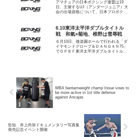
アマチュアの日本ボクシング連盟は19
日、主催するUJ（アンダージュニア）大
会の出場資格について、日本プロボクシ
ング協会が主催するU-15大会に出場した
選手は「目的のいかんにかかわらず、当
連盟主催のUJボクシング大会およびそれ
6.10東洋太平洋ダブルタイトル
にかかわる予選等...
戦 和氣×菊地、椎野は雪辱戦
６月10日、後楽園ホールで行われる「ダ
イヤモンドグローブ＆ＤＡＮＧＡＮ75」
でＯＰＢＦ東洋太平洋ダブルタイトルマ
ッチが行われる。 和氣慎吾菊地永太 ３月
に敵地神戸で小國以戴（ＶＡＤＹ）をＶ
４を阻止して新王者になったＳ・バンタ
ム級王者の和氣慎...
WBA bantamweight champ Inoue vows to
be more active in 1st title defense
against Ancajas
告知 井上尚弥ドキュメンタリー写真集
発売記念イベント開催