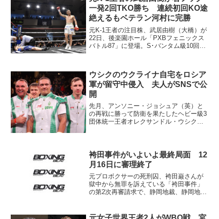
マーシャル...
一発2回TKO勝ち 連続初回KO途
絶えるもベテラン河村に完勝
元K-1王者の注目株、武居由樹（大橋）が
22日、後楽園ホール「PXBフェニックス
バトル87」に登場。S･バンタム級10回戦
で日本同級16位の河村真吾（堺春木）に2
回1分22秒TKO勝ち。デビューからの連勝
を4に伸ばした。 武居がキャリア4戦...
ウシクのウクライナ自宅をロシア
軍が留守中侵入 夫人がSNSで公
開
先月、アンソニー・ジョシュア（英）と
の再戦に勝って防衛を果たしたヘビー級3
団体統一王者オレクサンドル・ウシク
（ウクライナ＝写真）は母国ウクライナ
に帰国している。このほど首都キーフ近
郊ボルゼルにある自宅の写真をSNSで公
開。ジョシュア戦のトレ...
袴田事件がいよいよ最終局面 12
月16日に審理終了
元プロボクサーの死刑囚、袴田巌さんが
獄中から無罪を訴えている「袴田事件」
の第2次再審請求で、静岡地裁、静岡地
検、弁護団による三者協議が13日開か
れ、地検と弁護団が12月2日までに最終意
見書を提出することが決まった。同月16
元女子世界王者2人がWBO戦 宮