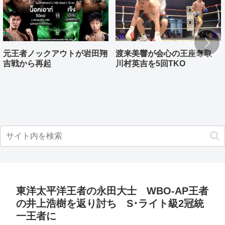
元王者ノックアウトが岩田翔
渡来美響が会心の王座奪取
吉戦から再起
川村英吉を5回TKO
東洋太平洋王者の永田大士 WBO-AP王者
の井上浩樹を返り討ち S･ライト級2冠統
一王者に