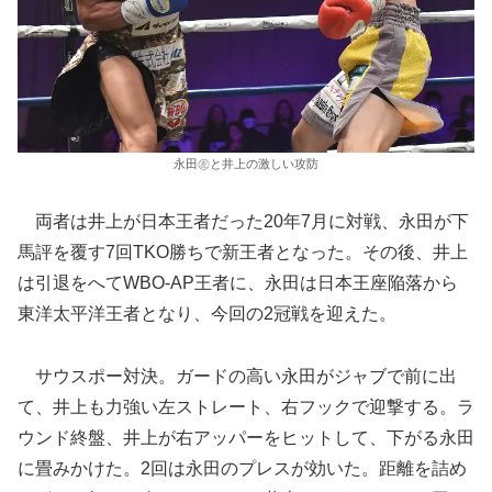
永田㊧と井上の激しい攻防
両者は井上が日本王者だった20年7月に対戦、永田が下
馬評を覆す7回TKO勝ちで新王者となった。その後、井上
は引退をへてWBO-AP王者に、永田は日本王座陥落から
東洋太平洋王者となり、今回の2冠戦を迎えた。
サウスポー対決。ガードの高い永田がジャブで前に出
て、井上も力強い左ストレート、右フックで迎撃する。ラ
ウンド終盤、井上が右アッパーをヒットして、下がる永田
に畳みかけた。2回は永田のプレスが効いた。距離を詰め