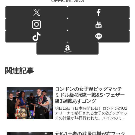
OFFICIAL SNS
関連記事
ロンドンの女子Wビッグマッチ
ミドル級4冠統一戦&S･フェザー
級3冠戦あすゴング
明日15日（日本時間16日）ロンドンのO2
アリーナで挙行される女子の2ビッグマッ
チの計量が14日行われた。メインのミド
ル級4団体統一戦はWBA&WBC&IBFチャ
ンピオンのクラレッサ・シールズ
（米）、WBOチャンピオンのサバンナ・
元K-1王者の武居由樹が右フック