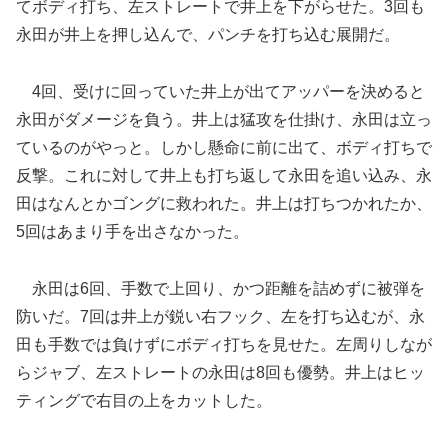
てボディ打ち、左ストレートで井上を下がらせた。3回も
永田が井上を押し込んで、パンチを打ち込む展開だ。
4回、受けに回っていた井上が出てアッパーを決めると
永田がダメージを負う。井上は猛攻を仕掛け、永田は立っ
ているのがやっと。しかし懸命に前に出て、ボディ打ちで
反撃。これに対して井上も打ち返して永田を追い込み、永
田はなんとかゴングに救われた。井上は打ちつかれたか、
5回はあまり手を出さなかった。
永田は6回、手数で上回り、かつ距離を詰めずに被弾を
防いだ。7回は井上が鋭い右フック、左を打ち込むが、永
田も手数では負けずにボディ打ちを見せた。左周りしなが
らジャブ、左ストレートの永田は8回も優勢。井上はヒッ
ティングで右目の上をカットした。