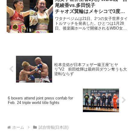
日には袴田さんの姉...
尾綾香vs.多田悦子
チャオズ箕輪はメキシコで3度目
の世界挑戦
ワタナベジムは21日、2つの女子世界タイ
トルマッチを発表した。ひとつは1月28
日、後楽園ホールで開催されるWBO女子
世界ミニマム級王座決定戦で、元世界王
者の多田悦子（真正）と宮尾綾香（ワタ
ナベ）が空位の王座を争う。 38歳の多
田（19勝6K...
松本圭佑が日本フェザー級王座“ヒヤ
リ”V2 前田稔輝は最終回ダウン奪うも大
逆転ならず
6 boxers attend joint press confab for
Feb. 24 triple world title fights
ホーム
試合情報(日本語)