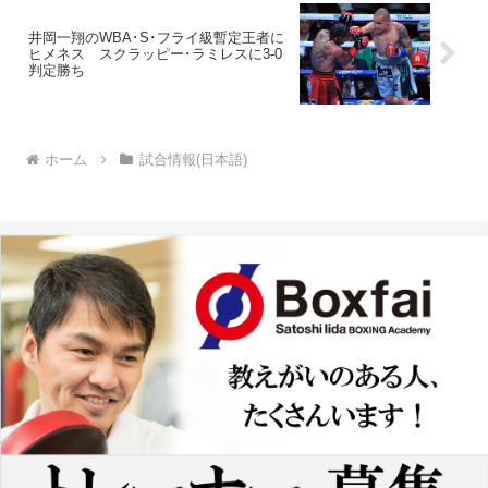
井岡一翔のWBA･S･フライ級暫定王者に
ヒメネス スクラッピー･ラミレスに3-0
判定勝ち
ホーム
試合情報(日本語)