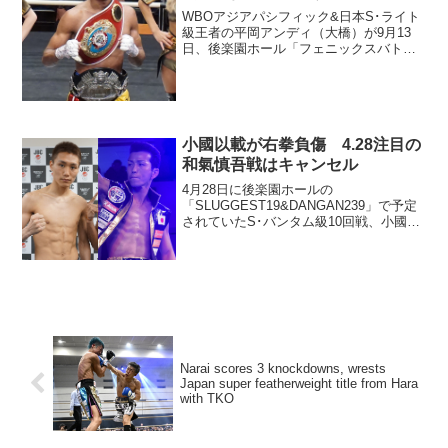
WBOアジアパシフィック&日本S･ライト
級王者の平岡アンディ（大橋）が9月13
日、後楽園ホール「フェニックスバトル
92」でWBOアジア4位アルビン・ラガン
ベイ（フィリピン）と防衛戦を行うこと
になった。試合の模様はフジテレビで放
送される予定。...
小國以載が右拳負傷 4.28注目の
和氣慎吾戦はキャンセル
4月28日に後楽園ホールの
「SLUGGEST19&DANGAN239」で予定
されていたS･バンタム級10回戦、小國以
載（角海老宝石＝写真左）vs.和氣慎吾
（FLARE山上＝同右）の好カードがキャ
ンセルとなった。小國が練習中に右拳を
負傷したた...
Narai scores 3 knockdowns, wrests
Japan super featherweight title from Hara
with TKO