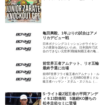
イ級王座決定戦が行われた。前ＷＢＡ世
界ミニマム級王者のノックアウト・ＣＰ
フレッシュマート（タイ／107.6ポンド）
がＷＢＣ・Ｌ・フ...
亀田興毅、1年ぶりの試合はアメ
リカデビュー戦
日本ボクシングコミッションがライセン
スの更新を認めないため、日本国内で試
合のできない元世界3階級制覇王者の亀田
興毅が11月1日（日本時間2日）、米シカ
ゴのUICパビリオンで1年ぶりのリングに
立つことが決まった。亀田プロモーショ
前世界王者アムナット、リオ五輪
ンが23日発表...
最終予選に出場
前IBF世界フライ級王者のアムナット・ル
エンロエン（タイ）と元WBO世界ミドル
級王者ハッサン・ヌダム・ヌジカム（カ
メルーン）が3日（日本時間4日）、南米
ベネズエラのバルガスで開幕するリオデ
ジャネイロ五輪の世界最終予選にエント
S･ライト級2冠王者の平岡アンデ
リーした。 今...
ィ 9.13防衛戦 5連続KO勝ちの
松本圭佑セミに登場