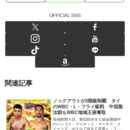
OFFICIAL SNS
関連記事
ノックアウトが2階級制覇 タイ
のWBC・L・フライ級戦 中垣龍
汰朗もWBC地域王座奪取
現地時間４日、第63回ＷＢＣ総会開催中
のバンコク・マリオット・マーキス・ク
イーンズ・ホテルでＷＢＣ世界Ｌ・フラ