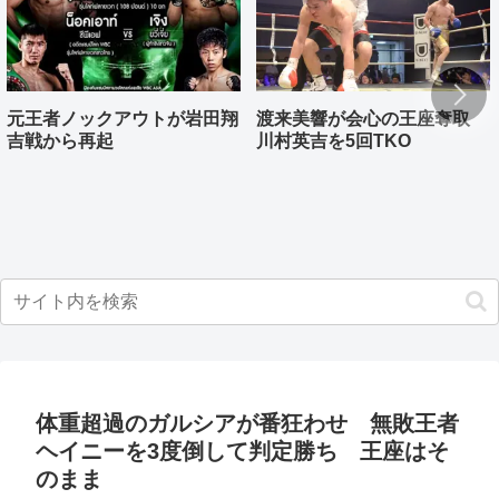
元王者ノックアウトが岩田翔
渡来美響が会心の王座奪取
吉戦から再起
川村英吉を5回TKO
体重超過のガルシアが番狂わせ 無敗王者
ヘイニーを3度倒して判定勝ち 王座はそ
のまま