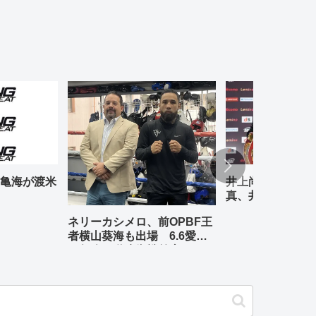
亀海が渡米
井上尚弥、中谷潤
真、井岡一翔――
5.2「THE DA
ネリーカシメロ、前OPBF王
い 試合前会見
者横山葵海も出場 6.6愛知
の矢吹正道防衛戦前座