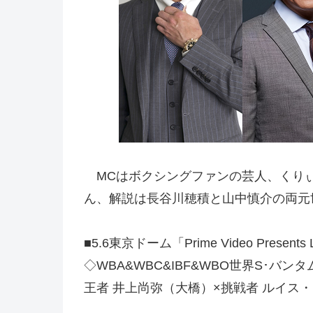
MCはボクシングファンの芸人、くりぃ
ん、解説は長谷川穂積と山中慎介の両元
■5.6東京ドーム「Prime Video Prese
◇WBA&WBC&IBF&WBO世界S･バ
王者 井上尚弥（大橋）×挑戦者 ルイス