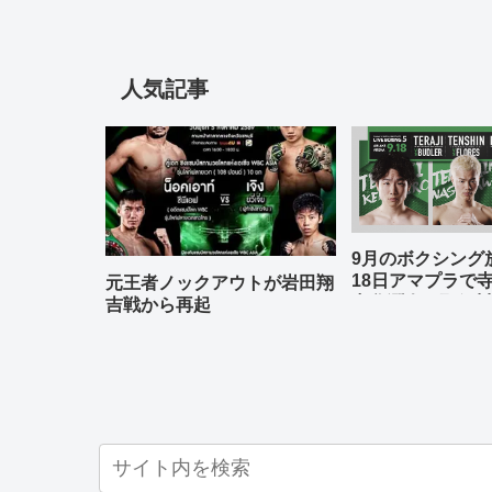
人気記事
9月のボクシン
18日アマプラで
元王者ノックアウトが岩田翔
中谷潤人、那須川
吉戦から再起