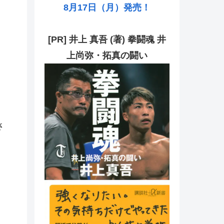
8月17日（月）発売！
[PR] 井上 真吾 (著) 拳闘魂 井
上尚弥・拓真の闘い
さ