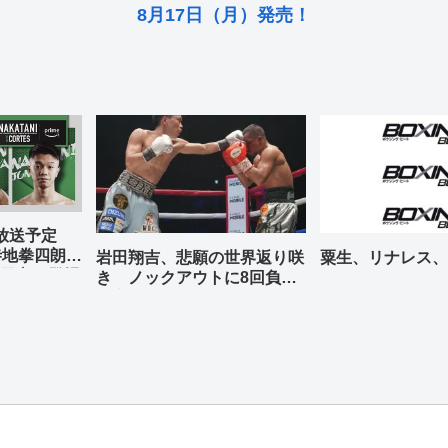
8月17日（月）発売！
グ放送予定
寺地拳四朗、
岩田翔吉、悲願の世界返り咲
粟生、リナレス、
天心が登場
き ノックアウトに8回負傷
判定勝ち