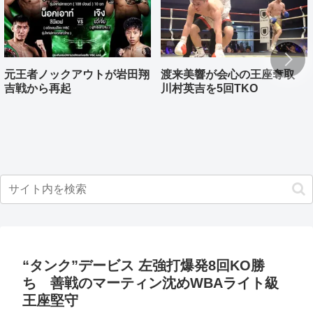
元王者ノックアウトが岩田翔
渡来美響が会心の王座奪取
吉戦から再起
川村英吉を5回TKO
“タンク”デービス 左強打爆発8回KO勝
ち 善戦のマーティン沈めWBAライト級
王座堅守