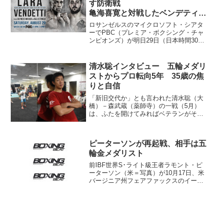
す防衛戦
亀海喜寛と対戦したベンデティが
相手
ロサンゼルスのマイクロソフト・シアタ
ーでPBC（プレミア・ボクシング・チャ
ンピオンズ）が明日29日（日本時間30
日）開催するイベントの計量が28日行わ
れた。 メインのWBA･S･ウェルター級
レギュラー王座タイトルマッチは、王者
清水聡インタビュー 五輪メダリ
エリスランディ...
ストからプロ転向5年 35歳の焦
りと自信
「新旧交代か」とも言われた清水聡（大
橋）－森武蔵（薬師寺）の一戦（5月）
は、ふたを開けてみればベテランがその
強さをまざまざと見せつけた。アマチュ
アで数多くの栄誉を手にし、プロ転向し
て5年。35歳になってついに世界へのゴー
ピーターソンが再起戦、相手は五
サインが出ただけでな...
輪金メダリスト
前IBF世界S･ライト級王者ラモント・ピ
ーターソン（米＝写真）が10月17日、米
バージニア州フェアファックスのイーグ
ルバンクセンターで挙行されるPBCで、
北京五輪L･ウェルター級金メダリストの
フェリックス・ディアス（ドミニカ共和
国）と対戦が...