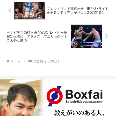
プエルトリコで番狂わせ IBF･S･ライト
級王者マティアスがパロに3-0判定負け
ベナビデス強打不発もWBC･L･ヘビー級
暫定王者に アダメス、プエリョのドミ
ニカ勢が勝つ
ホーム
試合情報(日本語)