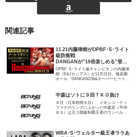
関連記事
11.21内藤律樹がOPBF･S･ライト
級防衛戦
DANGANが“10倍楽しめる”登録
者限定メルマガ開始
OPBF･S･ライト級チャンピオンの内藤律
樹（E&Jカシアス）が11月21日、後楽園
ホール「DANGAN236&オーバーヒートボ
クサーズナイト」で今野裕介（角海老宝
石）と4度目の防衛戦を行うことになっ
た。 元日本、東洋ミドル級王者のカシ
中森はソトに９回ＴＫＯ負け
アス...
８日（日本時間９日）、メキシコ・ティ
ファナのリングに上がった中森宏（平仲
ＢＳ）は元３階級制覇王者のウンベル
ト・ソト（メキシコ）に９回ＴＫＯ負け
した。ソトはＷＢＣインターナショナ
ル・シルバー・Ｓ・ライト級タイトルを
防衛した。 中森は中盤からソ...
WBA･S･ウェルター級王者ララあ