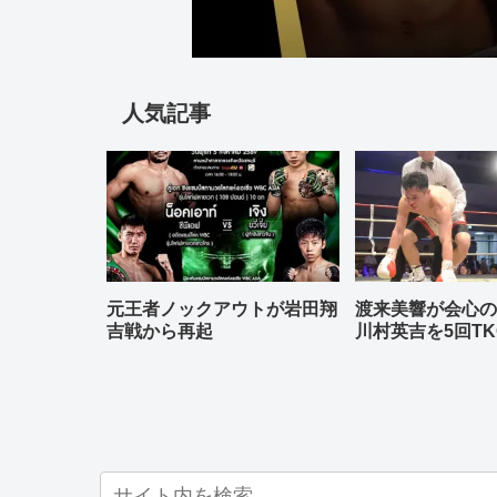
人気記事
元王者ノックアウトが岩田翔
渡来美響が会心
吉戦から再起
川村英吉を5回TK