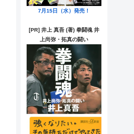
7月15日（水）発売！
[PR] 井上 真吾 (著) 拳闘魂 井
上尚弥・拓真の闘い