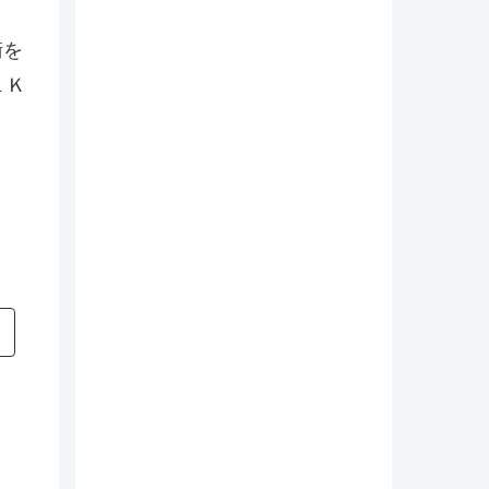
衛を
１Ｋ