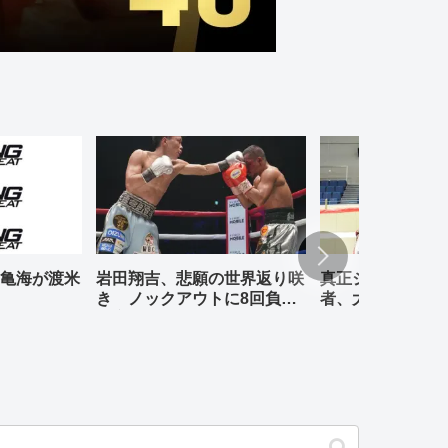
亀海が渡米
岩田翔吉、悲願の世界返り咲
真正ジムの元WBO
き ノックアウトに8回負傷
者、大橋哲朗、小
判定勝ち
退式が行われる