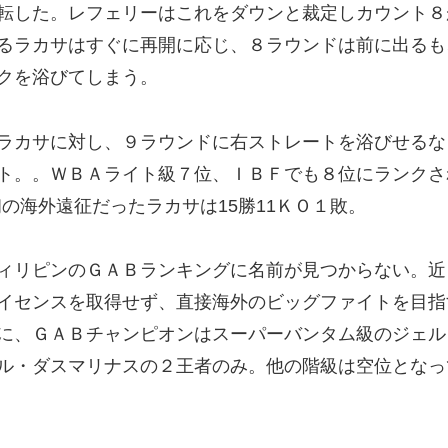
転した。レフェリーはこれをダウンと裁定しカウント８
るラカサはすぐに再開に応じ、８ラウンドは前に出るも
クを浴びてしまう。
ラカサに対し、９ラウンドに右ストレートを浴びせるな
ト。。ＷＢＡライト級７位、ＩＢＦでも８位にランクさ
初の海外遠征だったラカサは15勝11ＫＯ１敗。
ィリピンのＧＡＢランキングに名前が見つからない。近
イセンスを取得せず、直接海外のビッグファイトを目指
に、ＧＡＢチャンピオンはスーパーバンタム級のジェル
ル・ダスマリナスの２王者のみ。他の階級は空位となっ