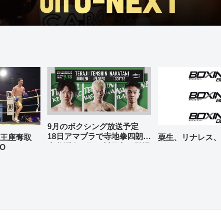
9月のボクシング放送予定
18日アマプラで寺地拳四朗、
の王座奪取
粟生、リナレス、
中谷潤人、那須川天心が登場
O