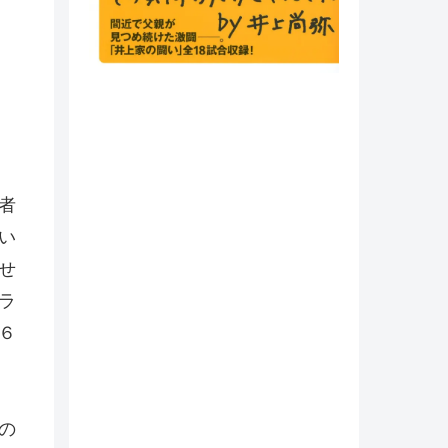
者
い
せ
ラ
６
の