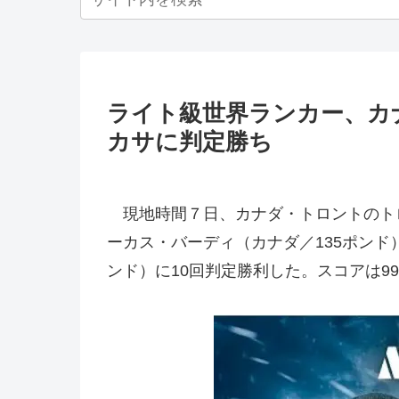
ライト級世界ランカー、カ
カサに判定勝ち
現地時間７日、カナダ・トロントのトロ
ーカス・バーディ（カナダ／135ポンド
ンド）に10回判定勝利した。スコアは99-9