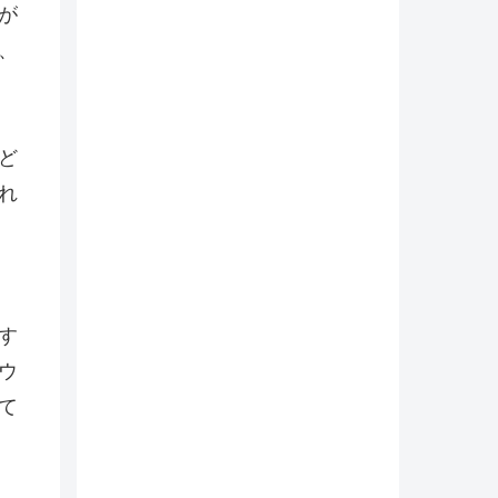
が
、
ど
れ
す
ウ
て