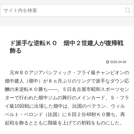
ド派手な逆転ＫＯ 畑中２世建人が復帰戦
飾る
2025.04.06
元ＷＢＯアジアパシフィック・フライ級チャンピオンの
畑中建人（畑中）が８ヵ月ぶりのリングで派手なダウン応
酬の末逆転ＫＯ勝ち――。５日名古屋市昭和スポーツセン
ターで行われた畑中ジムの興行のメインカード、Ｓ・フラ
イ級10回戦に出場した畑中は、比国のベテラン、ウィル
ベルト・ベロンド（比国）に６回２分48秒ＫＯ勝ち。再
起戦を飾るとともに階級を上げての初戦をものにした。