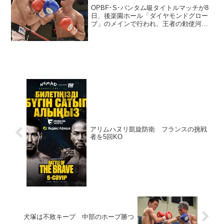
OPBF･S･バンタム級タイトルマッチが8
日、後楽園ホール「ダイヤモンドグロー
ブ」のメインで行われ、王者の勅使河原
弘晶（輪島功一S）が元日本バンタム級王
者の大森将平（ウォズ）に12回2分36秒
TKO勝ち。2度目の防衛に成功した。 勢
いがあり...
アリムハヌリ凱旋防衛 フランスの挑戦
者を5回KO
犬塚は不敗キープ 中部のホープ勝つ