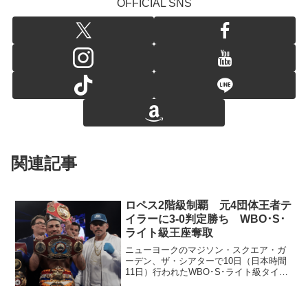
OFFICIAL SNS
関連記事
ロペス2階級制覇 元4団体王者テ
イラーに3-0判定勝ち WBO･S･
ライト級王座奪取
ニューヨークのマジソン・スクエア・ガ
ーデン、ザ・シアターで10日（日本時間
11日）行われたWBO･S･ライト級タイト
ルマッチは、挑戦者1位テオフィモ・ロペ
ス（米）が王者ジョシュ・テイラー
（英）に3-0判定勝ち。2021年に失ったラ