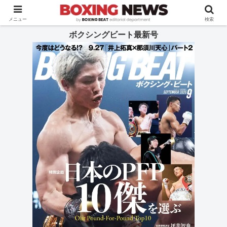
BOXING BEAT [ボクシング・ビート] 公式サイト
メニュー
検索
ボクシングビート最新号