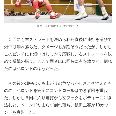
初回、先に倒れたのは畑中だった
２回にも右ストレートを決められた直後に連打を浴びて
畑中は崩れ落ちた。ダメージも深刻そうだったが、しかし
このピンチにも畑中はしっかり応戦し、右ストレートを決
めて反撃の構え。ここで両者ほぼ同時に右を放つと、倒れ
たのはベロンドのほうだった。
その後の畑中は立ち上がりの危なっかしさこそ消えたも
のの、ベロンドを完全にコントロールはできず回を重ね
た。しかし６回に入り連打から左フックをボディーに叩き
込むと、ベロンドたまらず崩れ落ち、飯田主審が10カウ
ントを宣告した。