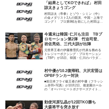
「結果としてKOできれば」 村田
イト級統一...
諒太きょうゴング
村田諒太（帝拳）とゾウ・シミン（中）
の金メダリスト2人の競演、中国・上海で
ゴング！ プロ第9戦を前にした村田は29
日午後、市内のホテルで行われた記者会
見と計量に登場した。「王者の帰還」と
銘打った今回の興行、メインカードはオ
今週末は韓国･仁川も注目 TBプ
リンピックで2度金...
ロモーション第2弾 竹迫司登、
岩佐亮佑、三代大訓が出陣
元世界王者の伊藤雅雪氏が代表を務める
トレジャーボクシング・プロモーション
（TBP）が15日、韓国・仁川のパラダイ
スシティで昨年12月に続く2回目の興行を
開催する。 メインはWBOミドル級イン
ターナショナル戦で、王者のメイリン・
村中優が10.2復帰戦、大沢宏晋は
ヌルスルタン（...
OPBFランカー対決
■前日本フライ級王者の村中優（フラッシ
ュ赤羽=写真）が10月2日、後楽園ホール
の「オーバーヒートボクサーズナイト」
で復帰。元ランカーの渡邉秀行（郡山）
と51.5キロ契約10回戦。村中は4月の防衛
戦で体重超過により王座をはく奪され、6
勅使河原弘晶が12回TKO勝ち
か月間の...
大森将平を突き放す