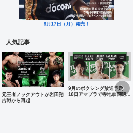
8月17日（月）発売！
人気記事
9月のボクシング放送予定
18日アマプラで寺地拳四朗、
元王者ノックアウトが岩田翔
中谷潤人、那須川天心が登場
吉戦から再起