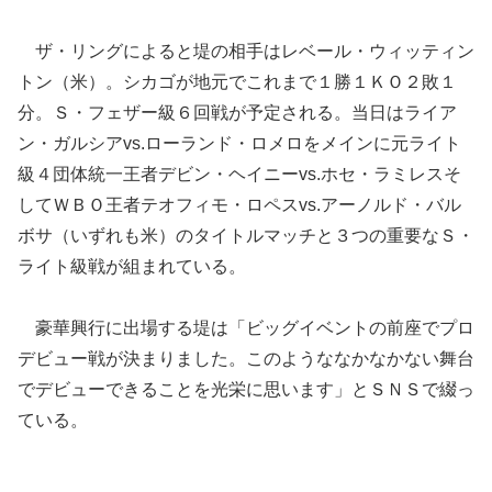
ザ・リングによると堤の相手はレベール・ウィッティン
トン（米）。シカゴが地元でこれまで１勝１ＫＯ２敗１
分。Ｓ・フェザー級６回戦が予定される。当日はライア
ン・ガルシアvs.ローランド・ロメロをメインに元ライト
級４団体統一王者デビン・ヘイニーvs.ホセ・ラミレスそ
してＷＢＯ王者テオフィモ・ロペスvs.アーノルド・バル
ボサ（いずれも米）のタイトルマッチと３つの重要なＳ・
ライト級戦が組まれている。
豪華興行に出場する堤は「ビッグイベントの前座でプロ
デビュー戦が決まりました。このようななかなかない舞台
でデビューできることを光栄に思います」とＳＮＳで綴っ
ている。