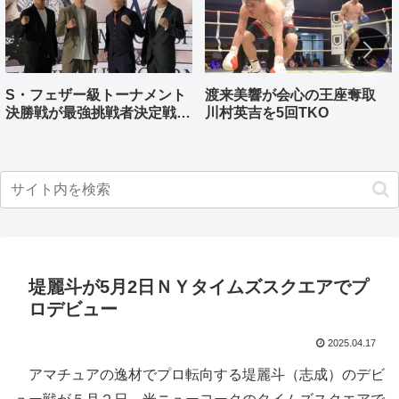
S・フェザー級トーナメント
渡来美響が会心の王座奪取
決勝戦が最強挑戦者決定戦兼
川村英吉を5回TKO
ねる バンタム級はWBO-
AP王者伊藤千飛参戦
堤麗斗が5月2日ＮＹタイムズスクエアでプ
ロデビュー
2025.04.17
アマチュアの逸材でプロ転向する堤麗斗（志成）のデビ