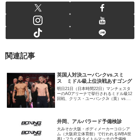
関連記事
英国人対決ユーバンクvs.スミ
ス ミドル級上位決戦あすゴング
明日21日（日本時間22日）マンチェスタ
ーのAOアリーナで挙行されるミドル級12
回戦、クリス・ユーバンクJr（英）vs.リ
アム・スミス（英）の計量が20日行わ
れ、ユーバンク（WBC&WBOミドル級2
位）、スミス（WBO･S･ウェルター級2
位...
井岡、アルバラード予備検診
大みそか大阪・ボディメーカーコロシア
ム（大阪府立体育館）で行われるWBA世
界L･フライ級タイトルマッチの予備検診