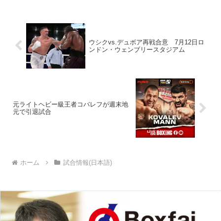
ミットをクリアした。 水谷は2013年6
月、アル...
ウシクvs.デュボア再戦合意 7月12日ロ
ンドン・ウェンブリースタジアム
元ライトヘビー級王者コバレフが週末地
元で引退試合
ホーム
試合情報(日本語)