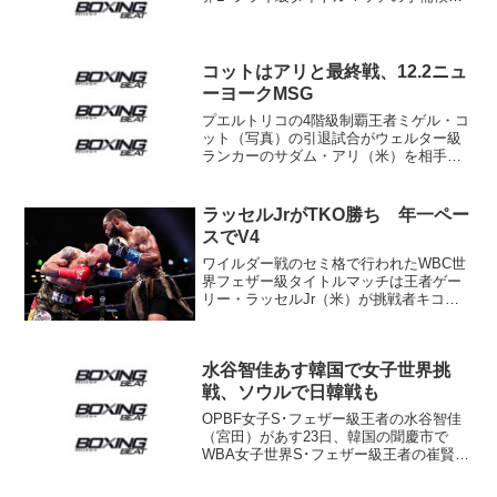
が29日、大阪市内で行われた。身長では3
度目の防衛戦を迎えるチャンピオンの井
岡一翔（井岡）が2センチあまり上回った
ものの、リーチ...
コットはアリと最終戦、12.2ニュ
ーヨークMSG
プエルトリコの4階級制覇王者ミゲル・コ
ット（写真）の引退試合がウェルター級
ランカーのサダム・アリ（米）を相手に
行われる運びとなった。期日と会場は予
定通り12月2日、ニューヨークのマジソン
スクエアガーデン（MSG）。プロモータ
ラッセルJrがTKO勝ち 年一ペー
ーのゴールデンボ...
スでV4
ワイルダー戦のセミ格で行われたWBC世
界フェザー級タイトルマッチは王者ゲー
リー・ラッセルJr（米）が挑戦者キコ・
マルティネス（スペイン）に5回2分52秒
TKO勝ち。ジョニー・ゴンサレス（メキ
シコ）から奪った王座の4度目の防衛に成
水谷智佳あす韓国で女子世界挑
功した。 サ...
戦、ソウルで日韓戦も
OPBF女子S･フェザー級王者の水谷智佳
（宮田）があす23日、韓国の聞慶市で
WBA女子世界S･フェザー級王者の崔賢美
（チェ・ヒュンミ＝韓国）に挑戦する。
22日は現地で計量が行われ、両者ともリ