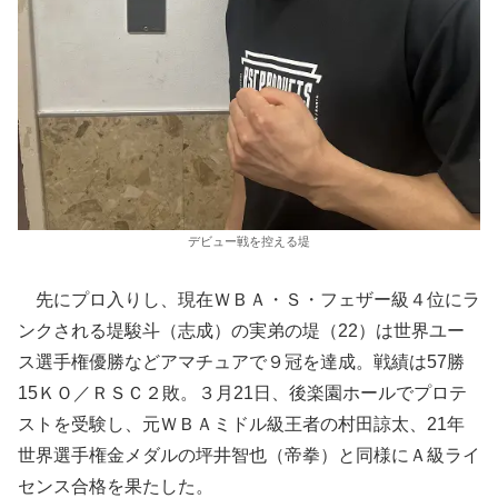
デビュー戦を控える堤
先にプロ入りし、現在ＷＢＡ・Ｓ・フェザー級４位にラ
ンクされる堤駿斗（志成）の実弟の堤（22）は世界ユー
ス選手権優勝などアマチュアで９冠を達成。戦績は57勝
15ＫＯ／ＲＳＣ２敗。３月21日、後楽園ホールでプロテ
ストを受験し、元ＷＢＡミドル級王者の村田諒太、21年
世界選手権金メダルの坪井智也（帝拳）と同様にＡ級ライ
センス合格を果たした。