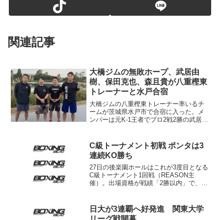
関連記事
大橋ジムの無敗ホープ、武居由
樹、保田克也、森且貴が八重樫東
トレーナーと水戸合宿
大橋ジムの八重樫東トレーナー率いるチ
ームが茨城県水戸市で合宿に入った。メ
ンバーは元K-1王者でプロ2戦2勝の武居由
樹、日本ライト級8位の保田克也（8勝
5KO）、日本ミニマム級4位の森宜貴（9
勝2KO）の無敗ホープ3人。大橋ジムから
C級トーナメント初戦 ポンタは3
情報が入っ...
連続KO勝ち
27日の後楽園ホールはこれが3度目となる
C級トーナメント1回戦（REASON主
催）。出場資格が戦績「2勝以内」で、
S･バンタム級からS･ライト級（ライト級
を除く）までの4回戦10組が行われた。
S･バンタム級では、村田諒太（帝拳）
日大が3連覇へ好発進 関東大学
と同じ南...
リーグ戦開幕