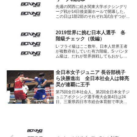
先週の関西に続き関東大学ボクシングリ
ーグ戦が14日後楽園ホールで開幕した。
この日は1部2部のそれぞれ3試合ずつが行
われた。69回目となる今季リーグ戦、注
目の1部で3連覇を狙う日本大学は昨年6位
の法政大学に7-2で勝ち、幸先よいスター
2019世界に挑む日本人選手 各
トを切っ...
階級チェック（後編）
L･フライ級はここ数年、日本人世界王者
が複数存在していた有力階級。S･バンタ
ム級は、だれが世界挑戦してもおかしく
ないほど有力選手がひしめいている。世
界との距離が遠い中量級の選手にも目を
向けておきたい。 ■L･フライ級 L･フ
全日本女子ジュニア 長谷部桃子
ライ級でWB...
ら決勝進出 全日本社会人は韓亮
旲が連覇に王手
第75回全日本社会人、第2回全日本女子ジ
ュニアボクシング選手権大会第4日は24
日、三重県四日市市総合体育館で準決勝
35試合が行われた。競り勝った玉野光南
の長谷部（右） オリンピアン目指す高
校生の女子ジュニアはいずれも熱戦が繰
り広げられた。L...