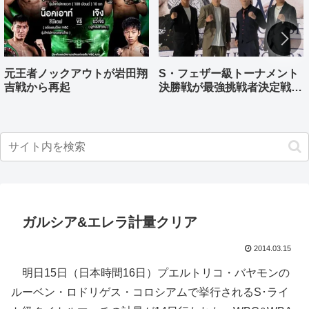
元王者ノックアウトが岩田翔
S・フェザー級トーナメント
吉戦から再起
決勝戦が最強挑戦者決定戦兼
ねる バンタム級はWBO-
AP王者伊藤千飛参戦
ガルシア&エレラ計量クリア
2014.03.15
明日15日（日本時間16日）プエルトリコ・バヤモンの
ルーベン・ロドリゲス・コロシアムで挙行されるS･ライ