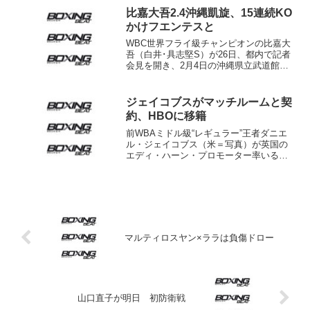
8回戦苗村修悟（SRS）［TKO2回2分48
比嘉大吾2.4沖縄凱旋、15連続KO
秒］長...
かけフエンテスと
WBC世界フライ級チャンピオンの比嘉大
吾（白井･具志堅S）が26日、都内で記者
会見を開き、2月4日の沖縄県立武道館で
同級10位モイセス・フエンテス（メキシ
コ）と2度目の防衛戦を行うと発表した。
試合の模様はフジテレビ系列で生中継さ
ジェイコブスがマッチルームと契
れる予定。 ...
約、HBOに移籍
前WBAミドル級“レギュラー”王者ダニエ
ル・ジェイコブス（米＝写真）が英国の
エディ・ハーン・プロモーター率いるマ
ッチルーム・ボクシングと契約。テレビ
局もこれまでのショータイムを離れ、ラ
イバルのHBOへ移籍した。23日（日本時
間24日）同プロ...
マルティロスヤン×ララは負傷ドロー
山口直子が明日 初防衛戦