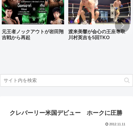
元王者ノックアウトが岩田翔
渡来美響が会心の王座奪取
吉戦から再起
川村英吉を5回TKO
クレバーリー米国デビュー ホークに圧勝
2012.11.11