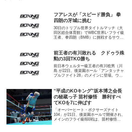
フアレスが「スピード勝負」 拳
四朗の牙城に挑む
30日のトリプル世界タイトルマッチ（大
田区総合体育館）でWBC世界L･フライ級
王者、拳四朗（BMB）に挑戦するサウ
ル・フアレス（メキシコ）も25日、帝拳
ジムで練習を公開した。 元ボクサーで
トレーナーの父ラウルさんと来日したフ
前王者の有川敗れる クドゥラ殊
アレス。ボクシ...
勲の3回TKO勝ち
前日本ウェルター級王者の有川稔男（川
島 が22日、後楽園ホール「アンタッチャ
ブルファイト28」のメインに登場。ウェ
ルター級8回戦で同級13位のクドゥラ金子
（本多）に3回1分44秒TKO負けで再起に
失敗した。 有川は4月、2度防衛してい
“平成のKOキング”坂本博之会長
た王...
の秘蔵っ子 苗村修悟 勝利すべ
てKOを7に伸ばす
「オーバーヒート・ボクサーズナイト
104」が21日、後楽園ホールで開催され、
メインのフライ級8回戦は、苗村修悟
（SRS）が長尾朋範（フラッシュ赤羽）
に2回2分48秒TKO勝ちした。◇フライ級