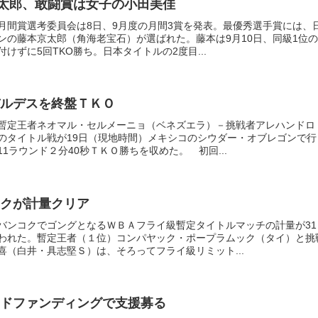
京太郎、敢闘賞は女子の小田美佳
月間賞選考委員会は8日、9月度の月間3賞を発表。最優秀選手賞には、
ンの藤本京太郎（角海老宝石）が選ばれた。藤本は9月10日、同級1位の
けずに5回TKO勝ち。日本タイトルの2度目...
ルデスを終盤ＴＫＯ
暫定王者ネオマル・セルメーニョ（ベネズエラ）－挑戦者アレハンドロ
のタイトル戦が19日（現地時間）メキシコのシウダー・オブレゴンで行
1ラウンド２分40秒ＴＫＯ勝ちを収めた。 初回...
クが計量クリア
バンコクでゴングとなるＷＢＡフライ級暫定タイトルマッチの計量が31
われた。暫定王者（１位）コンパヤック・ポープラムック（タイ）と挑
喜（白井・具志堅Ｓ）は、そろってフライ級リミット...
ドファンディングで支援募る