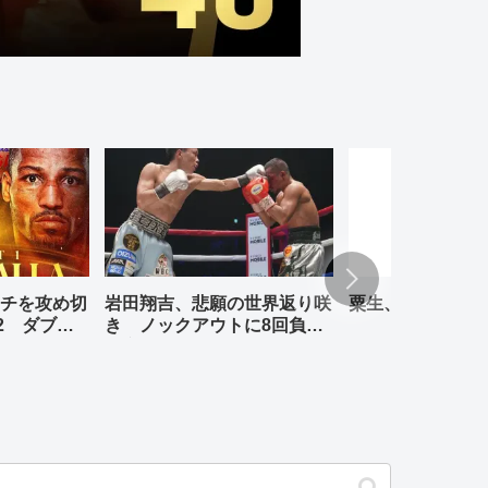
チを攻め切
岩田翔吉、悲願の世界返り咲
粟生、リナレス、
2 ダブル
き ノックアウトに8回負傷
判定勝ち