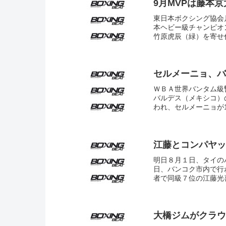
9月MVPは藤本
東日本ボクシング協会
本ヘビー級チャンピオ
竹原虎辰（緑）を寄せ付
セルメーニョ、バ
ＷＢＡ世界バンタム級
バルデス（メキシコ）
われ、セルメーニョが1
江藤とコンパヤッ
明日８月１日、タイの
日、バンコク市内で行
者で同級７位の江藤光
大橋ジムがクラウ