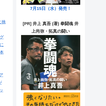
7月15日（水）発売！
に挑
[PR] 井上 真吾 (著) 拳闘魂 井
上尚弥・拓真の闘い
グ
に
本
ア
が
ッ