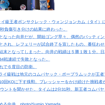
ライ級王者ポンサクレック・ウォンジョンカム（タイ）
7秒負傷引き分けの結果に終わった。
となった向井だが、開始ゴング早々、偶然のバッティン
とされ、レフェリーが試合終了を宣したもの。番狂わせ
結末となってしまった。向井の戦績は５勝１敗１分。日
34戦連続で失敗となった。
れで６度目の防衛。
ライ級戦は地元のコムパヤック・ポープラムックが王者
10回KOに下す殊勲。プレッシャーをかけ続けた挑戦者
カウントを聞かせた。タイムは2分31秒。新王者コムパヤ
 photo/Sumio Yamada