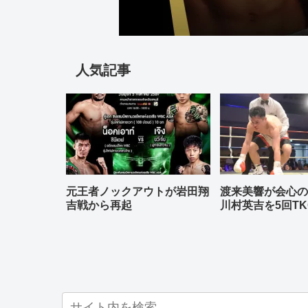
人気記事
元王者ノックアウトが岩田翔
渡来美響が会心
吉戦から再起
川村英吉を5回TK