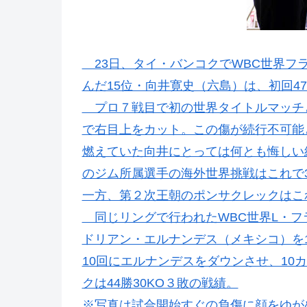
23日、タイ・バンコクでWBC世界フ
んだ15位・向井寛史（六島）は、初回4
プロ７戦目で初の世界タイトルマッチ
で右目上をカット。この傷が続行不可能
燃えていた向井にとっては何とも悔しい
のジム所属選手の海外世界挑戦はこれで
一方、第２次王朝のポンサクレックはこ
同じリングで行われたWBC世界L・フ
ドリアン・エルナンデス（メキシコ）を
10回にエルナンデスをダウンさせ、10
クは44勝30KO３敗の戦績。
※写真は試合開始すぐの負傷に顔をゆがめる向井