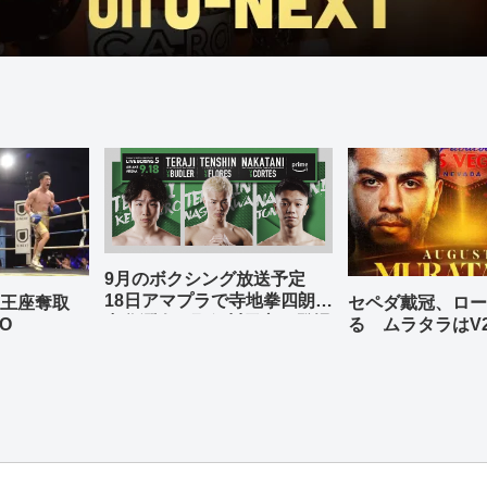
9月のボクシング放送予定
18日アマプラで寺地拳四朗、
の王座奪取
セペダ戴冠、ロー
中谷潤人、那須川天心が登場
O
る ムラタラはV
世界ライト級戦