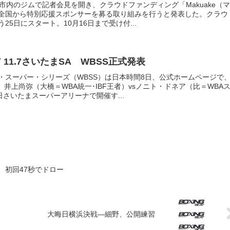
市内のジムで記者会見を開き、クラウドファンディング「Makuake（マ
全国から特別応援スポンサーを募る取り組みを行うと発表した。クラウ
25日にスタート。10月16日まで受け付...
 11.7さいたまSA WBSS正式発表
・スーパー・シリーズ（WBSS）は日本時間8日、公式ホームページで
、井上尚弥（大橋＝WBA統一･IBF王者）vsノニト・ドネア（比＝WBA
日さいたまスーパーアリーナで開催す...
、初回47秒でドロー
大晦日横浜決戦—細野、公開練習