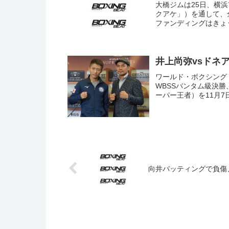
大橋ジムは25日、横浜
クアケ」）を通して、
ファンディングはきょう
井上尚弥vsドネア
ワールド・ボクシング
WBSSバンタム級決勝
ーパー王者）を11月7
向井バッティングで負傷