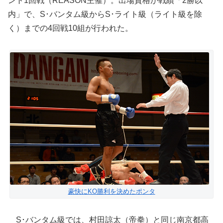
ント1回戦（REASON主催）。出場資格が戦績「2勝以
内」で、S･バンタム級からS･ライト級（ライト級を除
く）までの4回戦10組が行われた。
豪快にKO勝利を決めたポンタ
S･バンタム級では、村田諒太（帝拳）と同じ南京都高