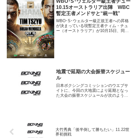
WBO･S･ウェルター級王者チュー
10.15オーストラリア出陣 WBC
暫定王者メンドサと“統一戦”
WBO･S･ウェルター級正規王者への昇格
が決まっている現暫定王者ティム・チュ
ー（オーストラリア）が10月15日、同国
でWBC暫定王者ブライアン・メンドサ
（米）と防衛戦を行うことになった。主
催のノーリミットボクシングが発表。会
場は明らかにされ...
地震で延期の大会振替スケジュー
ル
日本ボクシングコミッションのウエブサ
イトに、今回の大地震により延期となっ
た大会の振替スケジュールが次のよう発
表されている。 後楽園ホールで開催が
予定されていました、下記のボクシング
興行が後楽園ホールの館内点検のため中
止となっております。これ...
大竹秀典「後半倒して勝ちたい」11.22世
界初挑戦