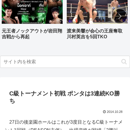
元王者ノックアウトが岩田翔
渡来美響が会心の王座奪取
吉戦から再起
川村英吉を5回TKO
C級トーナメント初戦 ポンタは3連続KO勝
ち
2014.10.28
27日の後楽園ホールはこれが3度目となるC級トーナメ