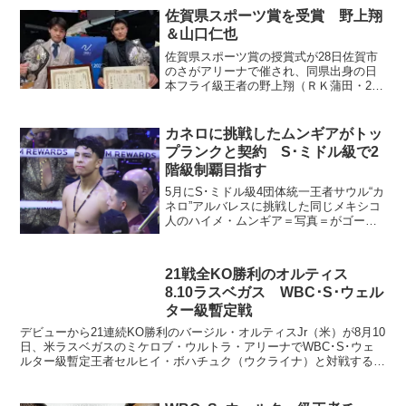
佐賀県スポーツ賞を受賞 野上翔
＆山口仁也
佐賀県スポーツ賞の授賞式が28日佐賀市
のさがアリーナで催され、同県出身の日
本フライ級王者の野上翔（ＲＫ蒲田・25
歳）と日本Ｓ・フライ級王者の山口仁也
（三迫・26歳）が出席し、山口祥義知事
から表彰された。賞は昨年（25年）活躍
カネロに挑戦したムンギアがトッ
した佐賀県出身の...
プランクと契約 S･ミドル級で2
階級制覇目指す
5月にS･ミドル級4団体統一王者サウル“カ
ネロ”アルバレスに挑戦した同じメキシコ
人のハイメ・ムンギア＝写真＝がゴール
デンボーイ・プロモーションズ（GBP）
を離れ、ライバルのトップランクと契約
する運びになった。ESPNデポルテスが
21戦全KO勝利のオルティス
23日伝えた...
8.10ラスベガス WBC･S･ウェル
ター級暫定戦
デビューから21連続KO勝利のバージル・オルティスJr（米）が8月10
日、米ラスベガスのミケロブ・ウルトラ・アリーナでWBC･S･ウェ
ルター級暫定王者セルヒイ・ボハチュク（ウクライナ）と対戦する。
主催のゴールデンボーイプロモーションズが発表...