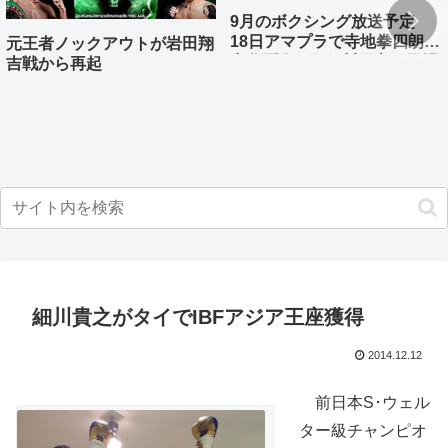
9月のボクシング放送予定
18日アマプラで寺地拳四朗、
元王者ノックアウトが岩田翔
中谷潤人、那須川天心が登場
吉戦から再起
細川貴之がタイでIBFアジア王座獲得
2014.12.12
前日本S･ウェル
ター級チャンピオ