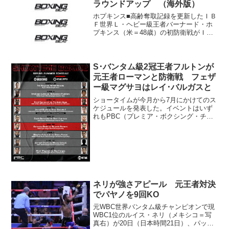
ポンド（56.61キロ）、マレスが125.4ポ
ラウンドアップ （海外版）
ン...
ホプキンス■高齢奪取記録を更新したＩＢ
Ｆ世界Ｌ・ヘビー級王者バーナード・ホ
プキンス（米＝48歳）の初防衛戦がＩＢ
Ｆ２位カロ・ムラト（ドイツ）を相手に
行われる。主催のＧＢＰによると７月13
日、ニューヨークのバークレイズ・セン
ターで予定される。...
S･バンタム級2冠王者フルトンが
元王者ローマンと防衛戦 フェザ
ー級マグサヨはレイ･バルガスと
ショータイムが今月から7月にかけてのス
ケジュールを発表した。イベントはいず
れもPBC（プレミア・ボクシング・チャ
ンピオンズ）。 WBO&WBC･S･バンタ
ム級2冠王者スティーブン・フルトン
（米）は6月4日に登場。元2冠王者のダニ
エル・ローマ...
ネリが強さアピール 元王者対決
でパヤノを9回KO
元WBC世界バンタム級チャンピオンで現
WBC1位のルイス・ネリ（メキシコ＝写
真右）が20日（日本時間21日）、パッキ