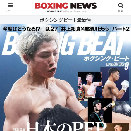
BOXING BEAT [ボクシング・ビート] 公式サイト
メニュー
検索
ボクシングビート最新号