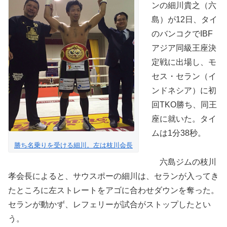
ンの細川貴之（六
島）が12日、タイ
のバンコクでIBF
アジア同級王座決
定戦に出場し、モ
セス・セラン（イ
ンドネシア）に初
回TKO勝ち、同王
座に就いた。タイ
ムは1分38秒。
勝ち名乗りを受ける細川。左は枝川会長
六島ジムの枝川
孝会長によると、サウスポーの細川は、セランが入ってき
たところに左ストレートをアゴに合わせダウンを奪った。
セランが動かず、レフェリーが試合がストップしたとい
う。