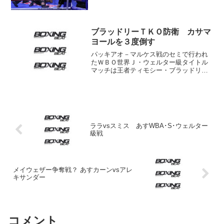
ャオvsサーマンをメインとする米ラスベ
ガスのMGMグランド・ガーデン・アリー
ナに登場。バンタム級12回戦で元WBA同
級スーパ...
ブラッドリーＴＫＯ防衛 カサマ
ヨールを３度倒す
パッキアオ－マルケス戦のセミで行われ
たＷＢＯ世界Ｊ・ウェルター級タイトル
マッチは王者ティモシー・ブラッドリー
（米＝ＷＢＣ休養王者）が挑戦者ホエ
ル・カサマヨール（キューバ）を８回２
分５９秒ＴＫＯで下し、ベルトを守っ
た。 １０ヶ月ぶりのリングと...
ララvsスミス あすWBA･S･ウェルター
級戦
メイウェザー争奪戦？ あすカーンvsアレ
キサンダー
コメント