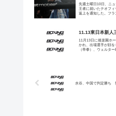
先週土曜日10日、ニ
王者に就いたテオフィ
返上を通知した。フラン
11.13東日本
11月13日に後楽園ホ
かれ、出場選手が顔を
（帝拳）、ウェルター級
水谷、中国で判定勝ち 