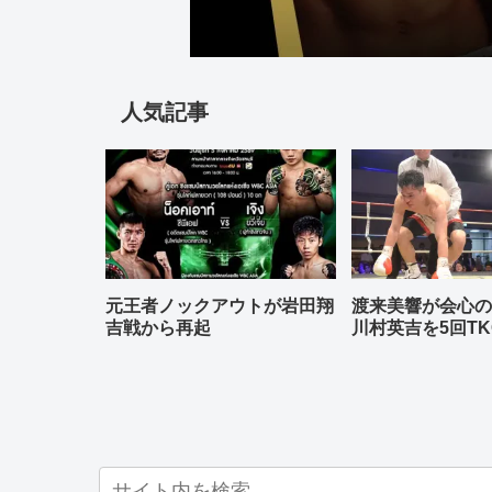
人気記事
元王者ノックアウトが岩田翔
渡来美響が会心
吉戦から再起
川村英吉を5回TK