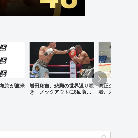
亀海が渡米
岩田翔吉、悲願の世界返り咲
真正ジムの元WBO
き ノックアウトに8回負傷
者、大橋哲朗、小
判定勝ち
退式が行われる