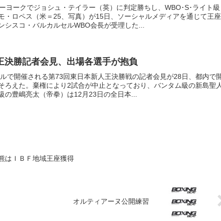
ューヨークでジョシュ・テイラー（英）に判定勝ちし、WBO･S･ライト級
モ・ロペス（米＝25、写真）が15日、ソーシャルメディアを通じて王座
シスコ・バルカルセルWBO会長が受理した...
新人王決勝記者会見、出場各選手が抱負
ールで開催される第73回東日本新人王決勝戦の記者会見が28日、都内で
そろえた。棄権により2試合が中止となっており、バンタム級の新島聖
の豊嶋亮太（帝拳）は12月23日の全日本...
熊はＩＢＦ地域王座獲得
オルティアーヌ公開練習