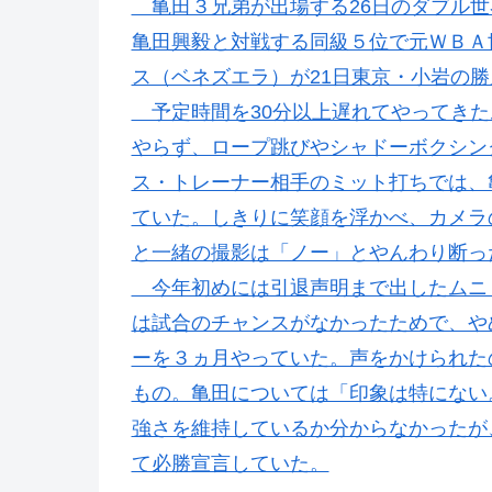
亀田３兄弟が出場する26日のダブル世
亀田興毅と対戦する同級５位で元ＷＢＡ
ス（ベネズエラ）が21日東京・小岩の
予定時間を30分以上遅れてやってきた
やらず、ロープ跳びやシャドーボクシン
ス・トレーナー相手のミット打ちでは、
ていた。しきりに笑顔を浮かべ、カメラ
と一緒の撮影は「ノー」とやんわり断っ
今年初めには引退声明まで出したムニ
は試合のチャンスがなかったためで、や
ーを３ヵ月やっていた。声をかけられた
もの。亀田については「印象は特にない
強さを維持しているか分からなかったが
て必勝宣言していた。