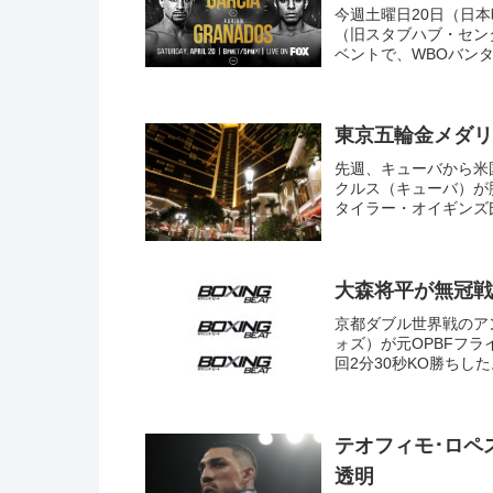
今週土曜日20日（日
（旧スタブハブ・セン
ベントで、WBOバンタ
東京五輪金メダリ
先週、キューバから米
クルス（キューバ）が
タイラー・オイギンズ氏
大森将平が無冠戦
京都ダブル世界戦のアン
ォズ）が元OPBFフ
回2分30秒KO勝ちした
テオフィモ･ロペ
透明