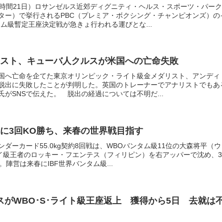
本時間21日）ロサンゼルス近郊ディグニティ・ヘルス・スポーツ・パーク
ター）で挙行されるPBC（プレミア・ボクシング・チャンピオンズ）の
ム級暫定王座決定戦が急きょ行われる運びとな...
スト、キューバ人クルスが米国への亡命失敗
国へ亡命を企てた東京オリンピック・ライト級金メダリスト、アンディ
脱出に失敗したことが判明した。英国のトレーナーでアナリストでもあ
がSNSで伝えた。 脱出の経過については不明だ...
に3回KO勝ち、来春の世界戦目指す
ダーカード55.0kg契約8回戦は、WBOバンタム級11位の大森将平（ウ
ライ級王者のロッキー・フエンテス（フィリピン）を右アッパーで沈め、3
。陣営は来春にIBF世界バンタム級...
スがWBO･S･ライト級王座返上 獲得から5日 去就は