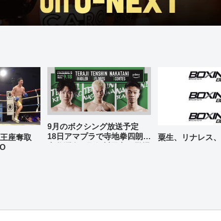
9月のボクシング放送予定
18日アマプラで寺地拳四朗、
の王座奪取
粟生、リナレス、
中谷潤人、那須川天心が登場
O