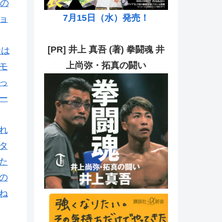
の
7月15日（水）発売！
ョ
[PR] 井上 真吾 (著) 拳闘魂 井
ーは
上尚弥・拓真の闘い
モ
っ
ー
れ
タ
た
の
ね