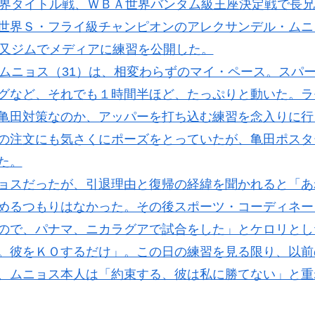
界タイトル戦、ＷＢＡ世界バンタム級王座決定戦で長兄
世界Ｓ・フライ級チャンピオンのアレクサンデル・ムニ
勝又ジムでメディアに練習を公開した。
ムニョス（31）は、相変わらずのマイ・ペース。スパ
グなど、それでも１時間半ほど、たっぷりと動いた。ラ
亀田対策なのか、アッパーを打ち込む練習を念入りに行
の注文にも気さくにポーズをとっていたが、亀田ポスタ
た。
ョスだったが、引退理由と復帰の経緯を聞かれると「あ
めるつもりはなかった。その後スポーツ・コーディネー
ので、パナマ、ニカラグアで試合をした」とケロリとし
。彼をＫＯするだけ」。この日の練習を見る限り、以前
、ムニョス本人は「約束する、彼は私に勝てない」と重