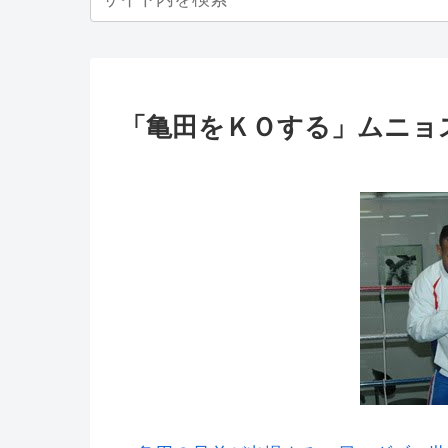
「亀田をＫＯする」ムニョ