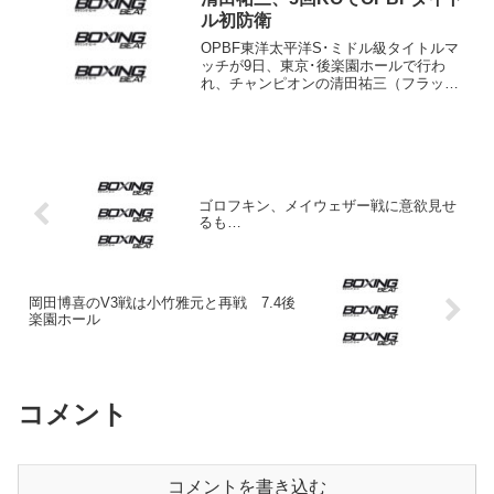
ドS）はともにリミ...
ル初防衛
OPBF東洋太平洋S･ミドル級タイトルマ
ッチが9日、東京･後楽園ホールで行わ
れ、チャンピオンの清田祐三（フラッシ
ュ赤羽）が同級10位アブハイ・チャンド
（フィジー）を5回1分25秒KOで下し、初
防衛に成功した。 昨年12月に2度目の
同タイト...
ゴロフキン、メイウェザー戦に意欲見せ
るも…
岡田博喜のV3戦は小竹雅元と再戦 7.4後
楽園ホール
コメント
コメントを書き込む