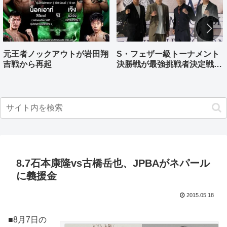
元王者ノックアウトが岩田翔
S・フェザー級トーナメント
吉戦から再起
決勝戦が最強挑戦者決定戦兼
ねる バンタム級はWBO-
AP王者伊藤千飛参戦
8.7石本康隆vs古橋岳也、JPBAがネパール
に義援金
2015.05.18
■8月7日の