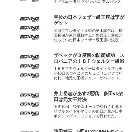
ミドル級王者サウル“カネロ”アルバレス
（メキシコ）と元世界S･ライト級王者ア
ミール・カーン（英）が3日、ラスベガス
のMGMグランドホテルに到着した。
空位の日本フェザー級王座は李が
メキシコ...
ゲット
６日ダブルタイトル戦の第１試合は、松
田直樹が東洋挑戦するため返上し空位と
なっていた日本フェザー級王座の決定
戦。世界ランカー（ＷＢＣ14位）の李冽
理（横浜光）が、日本１位高山和徳（ド
ラゴン船橋）に小差の３－０判定勝ち
ザベックが３度目の防衛成功 ス
で、新チャンピオンとなった...
ロバニアのＩＢＦウェルター級戦
ＩＢＦ世界ウェルター級タイトルマッチ
が18日スロベニアのリュビリュアナで行
われ、地元の王者ジャン・ザベック（ス
ロベニア）が挑戦者同級15位のポール・
デルガド（米）に５回ＫＯ勝ちして３度
目の防衛に成功した。 地元ファンの声
井上岳志があす2冠戦、多田vs柴
援を背にしたザベック...
田は元女王対決
あす10日、後楽園ホールで挙行されるト
リプルタイトルマッチの前日計量が日本
ボクシングコミッションで行われた。セ
ミで対戦するOPBF･S･ウェルター級王者
ラーチャシー・シットサイトーン（タ
イ）と日本同級王者の井上岳志（ワール
清田祐三、5回KOでOPBFタイト