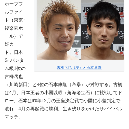
ホープフ
ルファイ
ト（東京･
後楽園ホ
ール）で
好カー
ド。日本
S･バンタ
古橋岳也（左）と石本康隆
ム級1位の
古橋岳也
（川崎新田）と4位の石本康隆（帝拳）が対戦する。古橋
は4月、日本王者の小國以載（角海老宝石）に挑戦してド
ロー。石本は昨年12月の王座決定戦で小國に小差判定で
敗れ、4月の再起戦に勝利。生き残りをかけたサバイバル
マッチ。