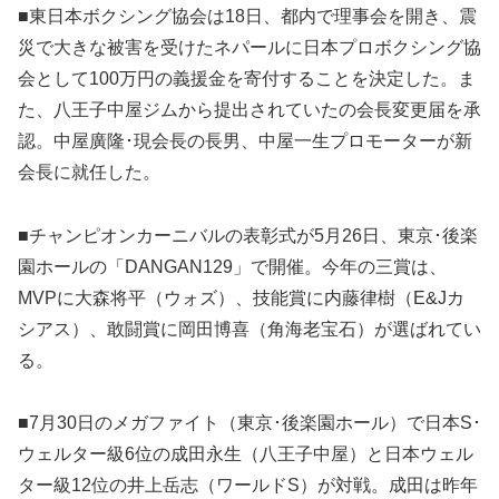
■東日本ボクシング協会は18日、都内で理事会を開き、震
災で大きな被害を受けたネパールに日本プロボクシング協
会として100万円の義援金を寄付することを決定した。ま
た、八王子中屋ジムから提出されていたの会長変更届を承
認。中屋廣隆･現会長の長男、中屋一生プロモーターが新
会長に就任した。
■チャンピオンカーニバルの表彰式が5月26日、東京･後楽
園ホールの「DANGAN129」で開催。今年の三賞は、
MVPに大森将平（ウォズ）、技能賞に内藤律樹（E&Jカ
シアス）、敢闘賞に岡田博喜（角海老宝石）が選ばれてい
る。
■7月30日のメガファイト（東京･後楽園ホール）で日本S･
ウェルター級6位の成田永生（八王子中屋）と日本ウェル
ター級12位の井上岳志（ワールドS）が対戦。成田は昨年