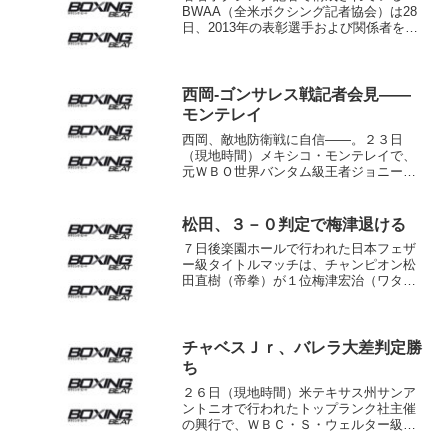
BWAA（全米ボクシング記者協会）は28
日、2013年の表彰選手および関係者を発
表。年間最優秀ボクサーにあたる「シュ
ガー・レイ・ロビンソン賞」にフロイ
ド・メイウェザーが選ばれた。ロバー
ト・ゲレロ、カネロ・ア...
西岡-ゴンサレス戦記者会見――
モンテレイ
西岡、敵地防衛戦に自信――。２３日
（現地時間）メキシコ・モンテレイで、
元ＷＢＯ世界バンタム級王者ジョニー・
ゴンサレス（メキシコ）との防衛戦に臨
むＷＢＣ世界Ｓ・バンタム級王者・西岡
利晃（帝拳）が必勝を宣言した。 21日
松田、３－０判定で梅津退ける
行われた記者会見で、大勢...
７日後楽園ホールで行われた日本フェザ
ー級タイトルマッチは、チャンピオン松
田直樹（帝拳）が１位梅津宏治（ワタナ
ベ）の挑戦を３－０判定で撃退。３度目
の防衛に成功した。 試合は６回、王者
が右で挑戦者の左マブタを切り裂くと、
視界を遮られた梅津がラフ...
チャベスＪｒ、バレラ大差判定勝
ち
２６日（現地時間）米テキサス州サンア
ントニオで行われたトップランク社主催
の興行で、ＷＢＣ・Ｓ・ウェルター級１
位フリオ・セサール・チャベスＪr(メキシ