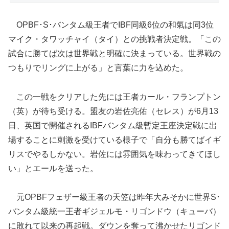
OPBF･S･バンタム級王者でIBF同級6位の和氣は同3位
マイク・タワッチャイ（タイ）との挑戦者決定戦。「この
試合に勝てば次は世界戦と明確に決まっている。世界戦の
つもりでリングに上がる」と言葉に力を込めた。
この一戦をクリアした先には王者カール・フランプトン
（英）が待ち受ける。盟友の岩佐亮佑（セレス）が6月13
日、英国で開催されるIBFバンタム級暫定王座決定戦に出
場することに刺激を受けている様子で「自分も勝てばイギ
リスでやるしかない。岩佐には雰囲気を味わってきてほし
い」とエールを送った。
元OPBFフェザー級王者の天笠は昨年大みそかに世界S･
バンタム級統一王者ギジェルモ・リゴンドウ（キューバ）
に敗れて以来の再起戦。ダウンを奪って沸かせたリゴンド