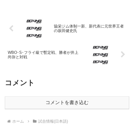
コ)がミドル級ランカー、ジョン・ダディ
（アイルランド）に１２回判定勝ち。Ｗ
ＢＣミドル級“シル...
協栄ジム体制一新、新代表に元世界王者
の坂田健史氏
WBO･S･フライ級で暫定戦、勝者が井上
尚弥と対戦
コメント
コメントを書き込む
ホーム
試合情報(日本語)