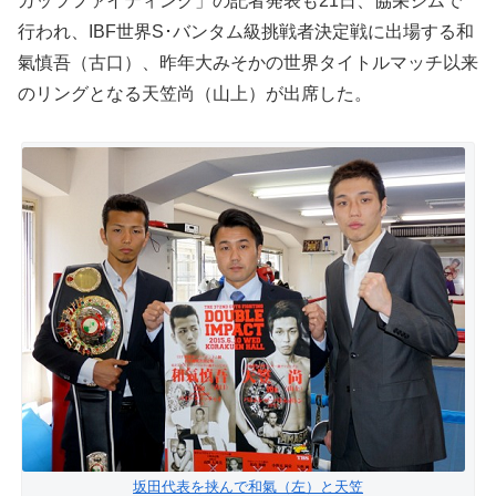
ガッツファイティング」の記者発表も21日、協栄ジムで
行われ、IBF世界S･バンタム級挑戦者決定戦に出場する和
氣慎吾（古口）、昨年大みそかの世界タイトルマッチ以来
のリングとなる天笠尚（山上）が出席した。
坂田代表を挟んで和氣（左）と天笠