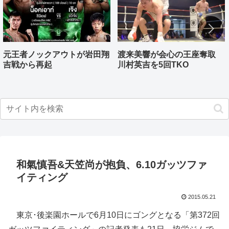
元王者ノックアウトが岩田翔
渡来美響が会心の王座奪取
吉戦から再起
川村英吉を5回TKO
和氣慎吾&天笠尚が抱負、6.10ガッツファ
イティング
2015.05.21
東京･後楽園ホールで6月10日にゴングとなる「第372回