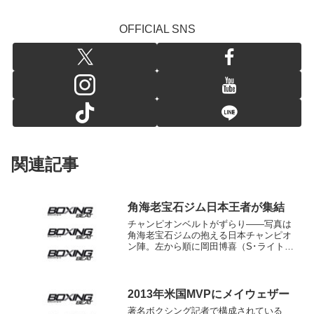
OFFICIAL SNS
関連記事
角海老宝石ジム日本王者が集結
チャンピオンベルトがずらり――写真は
角海老宝石ジムの抱える日本チャンピオ
ン陣。左から順に岡田博喜（S･ライト
級）、小國以載（S･バンタム級）、加藤
善孝（ライト級）、高山樹延（ウェルタ
ー級）、藤本京太郎（ヘビー級）の
面々。このうち加藤はすでに...
2013年米国MVPにメイウェザー
著名ボクシング記者で構成されている