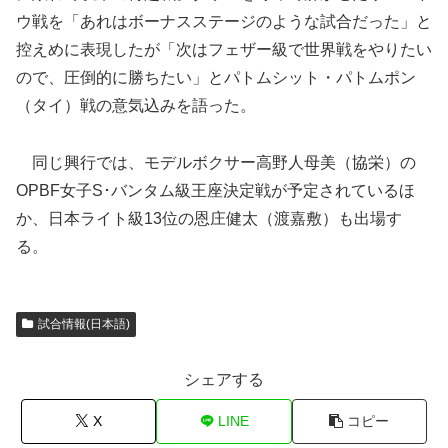
ウ戦を「あれはボーナスステージのような試合だった」と
控えめに表現したが「次はフェザー級で世界戦をやりたい
ので、圧倒的に勝ちたい」とパトムシット・パトムポン
（タイ）戦の意気込みを語った。
同じ興行では、モデルボクサー高野人母美（協栄）の
OPBF女子S･バンタム級王座決定戦が予定されているほ
か、日本ライト級13位の恩庄健太（渡嘉敷）も出場す
る。
試合情報(日本語)
シェアする
X
LINE
コピー