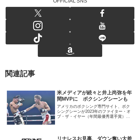
OFFICIAL SNS
関連記事
米メディアが続々と井上尚弥を年
間MVPに ボクシングシーンも
アメリカのボクシング専門サイト、ボク
シングシーンが2023年のファイター・オ
ブ・ザ・イヤー（年間最優秀選手賞）に
S･バンタム級4団体統一王者の井上尚弥
（大橋）を選んだ。12月26日のタパレス
戦 2023年の年間アワードはこでまで
に、老舗ボク...
リナレスお見事、ダウン奪い大差