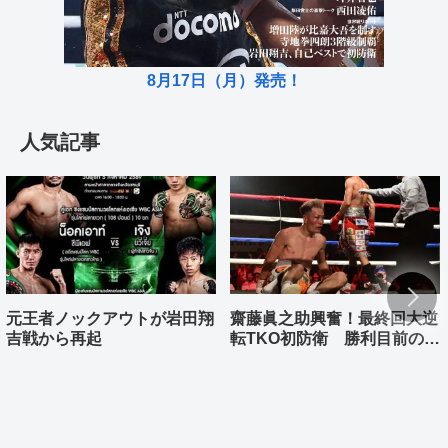
8月17日（月）発売！
人気記事
元王者ノックアウトが岩田翔
齋藤眞之助興奮！最終回大逆
吉戦から再起
転TKO初防衛 勝利目前の村
上雄大まさか