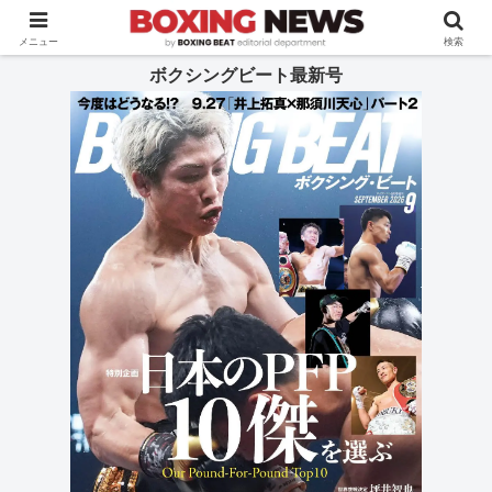
BOXING BEAT [ボクシング・ビート] 公式サイト
メニュー
検索
ボクシングビート最新号