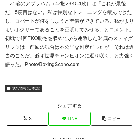
35歳のアブラハム（42勝28KO4敗）は「これが最後
だ。5度目はない。私は特別なトレーニングを積んできた
し、ロバートが何をしようと準備ができている。私がより
よいボクサーであることを証明してみせる」とコメント。
初戦で4回TKO勝ちを収めてから連敗した34歳のスティグ
リッツは「前回の試合は不公平な判定だったが、それは過
去のことだ。必ず世界チャンピオンに返り咲く」と力強く
語った。Photo/BoxingScene.com
試合情報(日本語)
シェアする
X
LINE
コピー