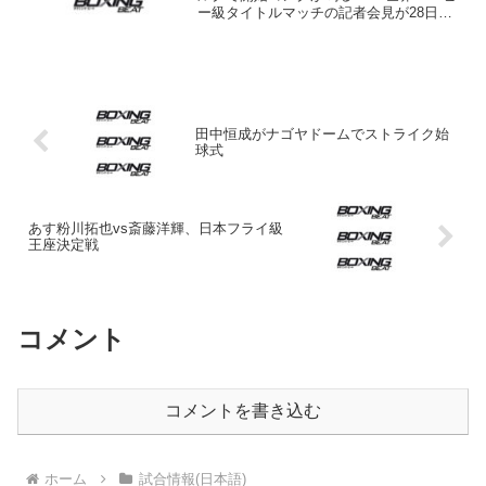
ー級タイトルマッチの記者会見が28日同
地で行われ、王者ユルゲン・ブリーマー
（ドイツ）、挑戦者ネイザン・クレバー
リー（英）が勝利を誓った。試合はブリ
ーマーの保持する...
田中恒成がナゴヤドームでストライク始
球式
あす粉川拓也vs斎藤洋輝、日本フライ級
王座決定戦
コメント
コメントを書き込む
ホーム
試合情報(日本語)