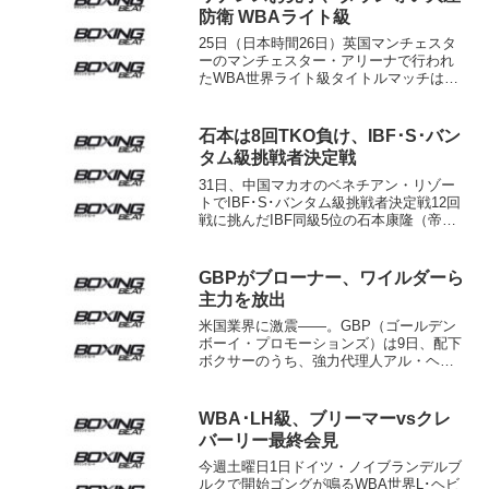
防衛 WBAライト級
25日（日本時間26日）英国マンチェスタ
ーのマンチェスター・アリーナで行われ
たWBA世界ライト級タイトルマッチは、
王者ホルヘ・リナレス（帝拳＝ベネズエ
ラ）が前王者アンソニー・クローラ
（英）からダウンを奪って大差3-0判定勝
石本は8回TKO負け、IBF･S･バン
ちした。スコアはジ...
タム級挑戦者決定戦
31日、中国マカオのベネチアン・リゾー
トでIBF･S･バンタム級挑戦者決定戦12回
戦に挑んだIBF同級5位の石本康隆（帝
拳）は、同級4位クリス・アバロス（米）
に8回44秒TKO負け。世界挑戦のキップを
つかむことはできなかった。 昨年4月、
GBPがブローナー、ワイルダーら
ウ...
主力を放出
米国業界に激震――。GBP（ゴールデン
ボーイ・プロモーションズ）は9日、配下
ボクサーのうち、強力代理人アル・ヘイ
モン氏との関係が比較的強い選手とのプ
ロモート権を一方的に破棄すると通達し
た。ロサンゼルス・タイムズ、ヤフー・
WBA･LH級、ブリーマーvsクレ
スポーツ、スポーツ・...
バーリー最終会見
今週土曜日1日ドイツ・ノイブランデルブ
ルクで開始ゴングが鳴るWBA世界L･ヘビ