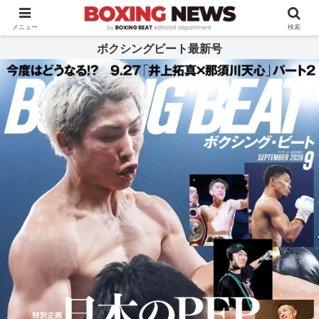
BOXING BEAT [ボクシング・ビート] 公式サイト
メニュー
検索
ボクシングビート最新号