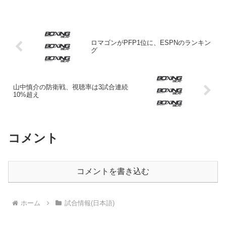
者・中川大資(帝拳)への指名挑戦権を保持
している。このまま中川挑戦も可能なの
だが、敢...
ロマゴンがPFP1位に、ESPNのランキン
グ
山中慎介の防衛戦、視聴率は3試合連続
10%超え
コメント
コメントを書き込む
ホーム
試合情報(日本語)