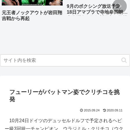
9月のボクシング放送予定
18日アマプラで寺地拳四朗、
元王者ノックアウトが岩田翔
中谷潤人、那須川天心が登場
吉戦から再起
フューリーがバットマン姿でクリチコを挑
発
2015.09.24
2020.09.11
10月24日ドイツのデュッセルドルフで予定されるヘビ
ー級3冠統一チャンピオン、ウラジミル・クリチコ（ウク