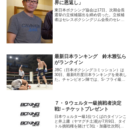
界に恩返し」
東日本ボクシング協会は17日、次期会長
選挙の立候補届出を締め切った。立候補
者はセレスボクシングジム会長のセレス
小林こと小林昭司氏（48＝写真）のみと
なり、小林氏は25日の総会で正式に協会
長に就任することが確実となった。 小
林氏はセレス小林の...
最新日本ランキング 鈴木雅弘ら
がランクイン
JBC（日本ボクシングコミッション）は
30日、最新8月度日本ランキングを発表し
た。チャンピオン陣では、S･フライ級奥
本貴之（グリーンツダ）とミドル級竹迫
司登（ワールドS）がそれぞれ防衛テープ
をのばした。 新たにランキング入りし
たのは、ミニマ...
７・９ウェルター級挑戦者決定
戦!－チケットプレゼント
日本ウェルター級1位つくばのタイソンこ
と井上庸（ヤマグチ土浦)が7月9日、タイ
トル挑戦権を賭けて3位・加藤壮次郎(協
栄)とぶつかる。 井上は現在日本1位で王