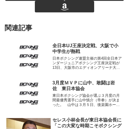
関連記事
全日本UJ王座決定戦、大阪で小
中学生が熱戦
日本ボクシング連盟主催の第4回全日本ア
ンダージュニアボクシング王座決定戦が
13日、大阪市のエディオンアリーナ大阪
第2競技場で開かれた。2020年の東京オリ
ンピックに向けた強化事業で、全国各地
の予選を勝ち抜いた小学生、中学生の男
3月度ＭＶＰに山中、敢闘は岩
女が、小学生1...
佐 東日本協会
東日本ボクシング協会が選ぶ３月度の月
間最優秀選手に山中慎介（帝拳）が決ま
った。 山中は３月５日、後楽園ホール
で岩佐亮佑（セレス）を迎えて日本バン
タム級王座防衛戦に臨み、ハイレベルな
好ファイトの末、最終10回ＴＫＯ勝ちし
セレス小林会長が東日本協会長に
た。山中は初受賞。 ま...
「この大変な時期こそボクシング