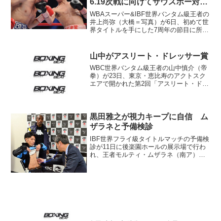
6.19次戦に向けてサウスポー対策
開始
WBAスーパー&IBF世界バンタム級王者の
井上尚弥（大橋＝写真）が6日、初めて世
界タイトルを手にした7周年の節目に所属
ジムを通じてコメントを発表した。井上
は2014年4月6日、アドリアン・エルナン
デス（メキシコ）を下してWBC世界L･フ
山中がアスリート・ドレッサー賞
ライ...
WBC世界バンタム級王者の山中慎介（帝
拳）が23日、東京・恵比寿のアクトスク
エアで開かれた第2回「アスリート・ドレ
ッサー・アワード」の表彰式に出席し
た。同賞は「Safari」を発行する日之出出
版が主催で、世界的な活躍をしているス
ポーツ選手の...
黒田雅之が視力キープに自信 ム
ザラネと予備検診
IBF世界フライ級タイトルマッチの予備検
診が11日に後楽園ホールの展示場で行わ
れ、王者モルティ・ムザラネ（南ア）と
挑戦者黒田雅之（川崎新田）がじかに顔
を合わせた。「前々から思っていました
が、やさしい目をしている」が、チャン
ピオンと対面した黒...