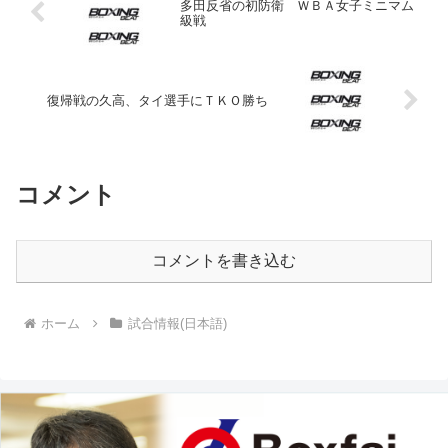
多田反省の初防衛 ＷＢＡ女子ミニマム
級戦
復帰戦の久高、タイ選手にＴＫＯ勝ち
コメント
コメントを書き込む
ホーム
試合情報(日本語)