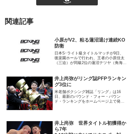
関連記事
小原がV2、粘る蓮沼退け連続KO
防衛
日本S･ライト級タイトルマッチが9日、
後楽園ホールで行われ、王者の小原佳太
（三迫）が同級2位の蓮沼テツヤ（角海老
宝石）を9回1分42秒TKOで下して2度目
の防衛に成功した。 スタートは蓮沼の
動きがよかった。長いリーチを生かして
井上尚弥がリング誌PFPランキン
ジャブを盛ん...
グ3位に
米老舗ボクシング雑誌「リング」は16
日、最新のパウンド・フォー・パウン
ド・ランキングをホームページ上で発
表。前回まで4位だったWBAスーパー・
IBF世界バンタム級王者の井上尚弥（大橋
＝写真）が3位にランクアップした。 井
上は7日、さいたまス...
井上尚弥 世界タイトル初獲得か
ら7年