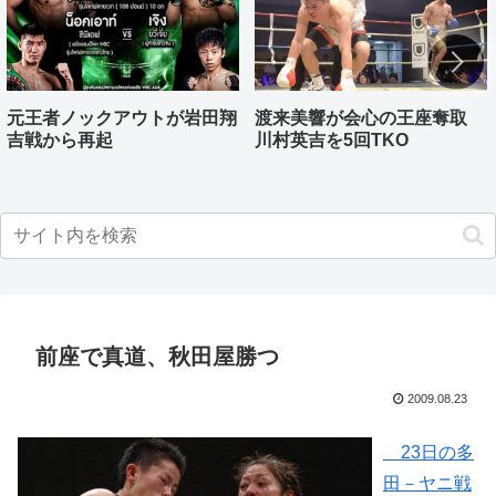
元王者ノックアウトが岩田翔
渡来美響が会心の王座奪取
吉戦から再起
川村英吉を5回TKO
前座で真道、秋田屋勝つ
2009.08.23
23日の多
田－ヤニ戦