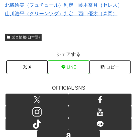
北脇絵美（フュチュール）判定 藤本奈月（セレス）
山川浩平（グリーンツダ）判定 西口優太（森岡）
試合情報(日本語)
シェアする
X
LINE
コピー
OFFICIAL SNS