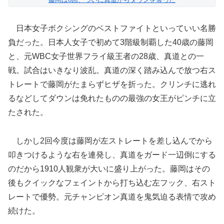
日本女子ボクシングのベストファイトといっていい名勝
負だった。日本人女子で初めて3階級制覇した40歳の藤岡
と、元WBC女子世界フライ級王者の28歳、真道との一
戦。試合はいきなり波乱。真道の深く踏み込んで放つ右ス
トレートで藤岡がたまらずヒザを折った。クリンチに逃れ
るなどしてダウンは免れたものの最強の女王がピンチに立
たされた。
しかし2回今度は藤岡が左ストレートを差し込んでから
叩きつけるような右を連発し、真道をガード一辺倒にする
のだから1910人観衆が大いに盛り上がった。藤岡はその
後もクイックなフェイントから打ち込む左フック、右スト
レートで優勢。元チャンピオン真道を鬼気迫る表情で攻め
続けた。