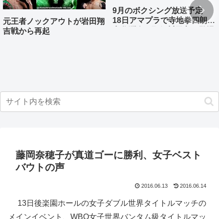
9月のボクシング放送予定
18日アマプラで寺地拳四朗、
元王者ノックアウトが岩田翔
中谷潤人、那須川天心が登場
吉戦から再起
藤岡奈穂子が真道ゴーに勝利、女子ベスト
バウトの声
2016.06.13
2016.06.14
13日後楽園ホールの女子ダブル世界タイトルマッチの
メインイベント、WBO女子世界バンタム級タイトルマッ