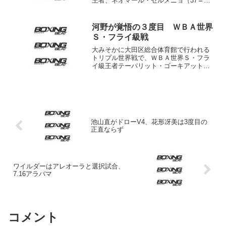
王者、ネオマール・セルメニョ（37＝ベ
ネズエラ）に11回TKO勝ちして新王者と
なった久保隼（27＝真正）が10日、神戸
市の所属ジムで喜びの一夜明け会見を行
河野が覚悟の３度目 ＷＢＡ世界
った。...
Ｓ・フライ級戦
大みそかに大田区総合体育館で行われる
トリプル世界戦で、ＷＢＡ世界Ｓ・フラ
イ級王者テーパリット・ゴーキアットジ
ム（タイ）に挑む河野公平（ワタナベ）
が26日、都内のジムで練習を公開した。
「正直、２回目が終わったときに、世界
はもうないと思っていた...
池山直がドローV4、花形冴美は3度目の
正直ならず
ワイルダーはアレオーラと選択試合、
7.16アラバマ
コメント