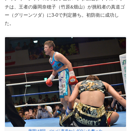
チは、王者の藤岡奈穂子（竹原&畑山）が挑戦者の真道ゴ
ー（グリーンツダ）に3-0で判定勝ち。初防衛に成功し
た。
藤岡は8回、ついに真道からダウンを奪った