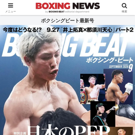
BOXING BEAT [ボクシング・ビート] 公式サイト
メニュー
検索
ボクシングビート最新号