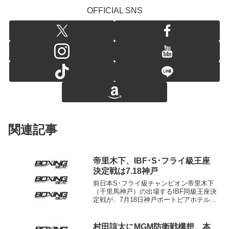
OFFICIAL SNS
関連記事
帝里木下、IBF･S･フライ級王座
決定戦は7.18神戸
前日本S･フライ級チャンピオン帝里木下
（千里馬神戸）の出場するIBF同級王座決
定戦が、7月18日神戸ポートピアホテルに
決まった。対戦相手は同級1位のゾラニ・
テテ（南アフリカ）。千里馬神戸ジムが9
日、神戸市内で記者会見を開いて発表し
村田諒太にMGM防衛戦構想、本