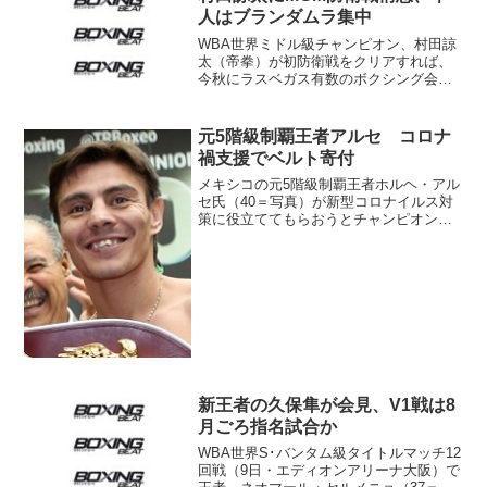
た。 帝...
人はブランダムラ集中
WBA世界ミドル級チャンピオン、村田諒
太（帝拳）が初防衛戦をクリアすれば、
今秋にラスベガス有数のボクシング会場
であるMGMグランドガーデンアリーナで
V2戦を行う構想が明らかになった。帝拳
ジムの本田明彦会長が22日語った。 村
元5階級制覇王者アルセ コロナ
田は4月15日...
禍支援でベルト寄付
メキシコの元5階級制覇王者ホルヘ・アル
セ氏（40＝写真）が新型コロナイルス対
策に役立ててもらおうとチャンピオンベ
ルトを寄付をWBCに表明した。 アルセ
氏が提供するのは2002年7月に韓国で崔堯
三を下して手にしたWBC･L･フライ級の
ベルト。...
新王者の久保隼が会見、V1戦は8
月ごろ指名試合か
WBA世界S･バンタム級タイトルマッチ12
回戦（9日・エディオンアリーナ大阪）で