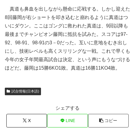
真道も鼻血を出しながら懸命に応戦する。しかし迎えた
8回藤岡が右ショートを叩き込むと崩れるように真道はつ
いにダウン。ここはゴングに救われた真道は、9回以降も
最後までチャンピオン藤岡に抵抗を試みた。スコアは97-
92、98-91、98-91の3－0だった。互いに意地をむき出し
にし、技術レベルも高くスリリングな一戦。これで早くも
今年の女子年間最高試合は決定、という声にもうなづける
ほどだ。藤岡は15勝6KO1敗。真道は16勝11KO4敗。
試合情報(日本語)
シェアする
X
LINE
コピー