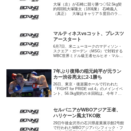
ボクシング人生を...
大塚（左）が石崎に競り勝つ◇52.5kg契
約8回戦大塚隆太（18鴻巣） 石崎義人
（真正） 大塚はキャリア５度目のラン
カー挑戦。大塚は中盤以降、日本Ｓ・フ
ライ級６位の石崎をカウンターで迎え撃
った。終盤は打ち合う場面も見られる
中、大塚が競り勝ち...
マルティネスvsコット、プレスツ
アースタート
6月7日、米ニューヨークのマディソン・
スクエア・ガーデン（MSG）で対戦する
WBC世界ミドル級王者セルヒオ・マルテ
ィネス（アルゼンチン）と元世界3階級制
覇王者ミゲール・コット（プエルトリ
コ）が10日（日本時間11日）、コットの
7年ぶり復帰の稲元純平が元ラン
地元プエルトリ...
カー渋谷亮太に2-1勝ち
26日、東京・後楽園ホールで行われた
『FIGHT for PRIDE vol.4』のメインイベ
ント、56.0kg契約の８回戦は、今年７月
に現世界王者堤聖也（角海老宝石）に敗
れてから７年ぶりに復帰した稲元純平
（熊谷コサカ）が、元日本ランカーの...
セルバニアがWBOアジア王者、
ハリケーン風太TKO敗
29日午後金沢市の石川県産業展示館2号館
で行われたWBOアジアパシフィック・フ