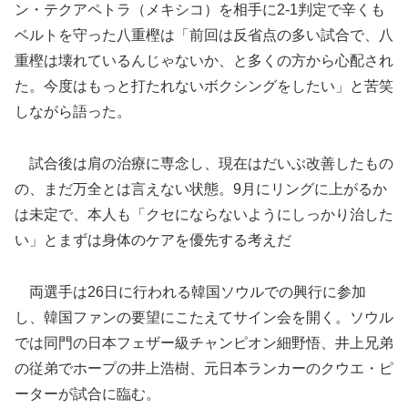
ン・テクアペトラ（メキシコ）を相手に2-1判定で辛くも
ベルトを守った八重樫は「前回は反省点の多い試合で、八
重樫は壊れているんじゃないか、と多くの方から心配され
た。今度はもっと打たれないボクシングをしたい」と苦笑
しながら語った。
試合後は肩の治療に専念し、現在はだいぶ改善したもの
の、まだ万全とは言えない状態。9月にリングに上がるか
は未定で、本人も「クセにならないようにしっかり治した
い」とまずは身体のケアを優先する考えだ
両選手は26日に行われる韓国ソウルでの興行に参加
し、韓国ファンの要望にこたえてサイン会を開く。ソウル
では同門の日本フェザー級チャンピオン細野悟、井上兄弟
の従弟でホープの井上浩樹、元日本ランカーのクウエ・ピ
ーターが試合に臨む。