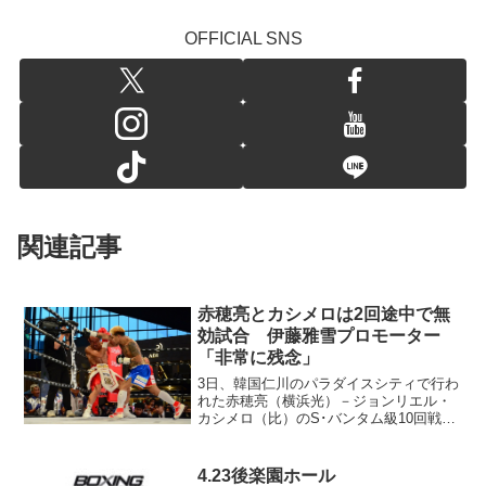
OFFICIAL SNS
関連記事
赤穂亮とカシメロは2回途中で無
効試合 伊藤雅雪プロモーター
「非常に残念」
3日、韓国仁川のパラダイスシティで行わ
れた赤穂亮（横浜光）－ジョンリエル・
カシメロ（比）のS･バンタム級10回戦は
2回途中で無効試合に――。カシメロの後
頭部打ちでダメージを受けた赤穂が試合
続行に応じられなくなったもの。赤穂が
4.23後楽園ホール