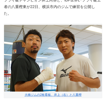
フライ級チャンピオン井上尚弥と、IBF世界L･フライ級王
者の八重樫東が22日、横浜市内のジムで練習を公開し
た。
大橋ジムの2枚看板、井上（右）と八重樫