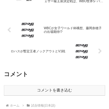
ェザー級王座決定戦は、WBO世界S･バン
タム級4位のゼネシス・カシミ・セルバニ
ア（カシミ）が、フィリピン・フェザー
級10位のラルフ・ジョン・ルルに2回2分
40秒T...
WBCが女子ワールド杯構想、藤岡奈穂子
の出場期待!?
ロハスが暫定王者ノックアウトとV1戦
コメント
コメントを書き込む
ホーム
試合情報(日本語)