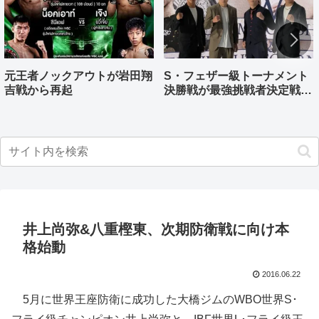
元王者ノックアウトが岩田翔
S・フェザー級トーナメント
吉戦から再起
決勝戦が最強挑戦者決定戦兼
ねる バンタム級はWBO-
AP王者伊藤千飛参戦
井上尚弥&八重樫東、次期防衛戦に向け本
格始動
2016.06.22
5月に世界王座防衛に成功した大橋ジムのWBO世界S･