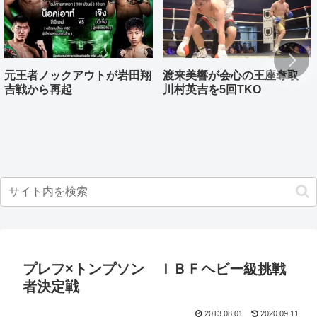
元王者ノックアウトが岩田翔
渡来美響が会心の王座奪取
吉戦から再起
川村英吉を5回TKO
プレフ×トンプソン ＩＢＦヘビー級挑戦
者決定戦
2013.08.01
2020.09.11