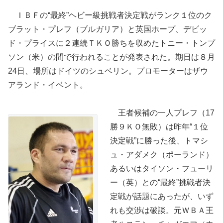
ＩＢＦの“最終”ヘビー級挑戦者決定戦がランク１位のク
ブラット・プレフ（ブルガリア）と英国ホープ、デビッ
ド・プライスに２連続ＴＫＯ勝ちを収めたトニー・トンプ
ソン（米）の間で行われることが発表された。期日は８月
24日、場所はドイツのシュベリン。プロモーターはザウ
アランド・イベント。
王者候補の一人プレフ（17
勝９ＫＯ無敗）は昨年“１位
決定戦”に勝った後、トマシ
ュ・アダメク（ポーランド）
あるいはタイソン・フューリ
ー（英）との“最終”挑戦者決
定戦が話題にあったが、いず
れも交渉は破談。元ＷＢＡ王