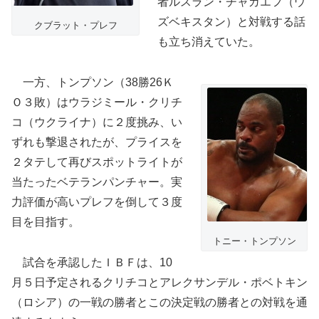
者ルスラン・チャガエフ（ウ
ズベキスタン）と対戦する話
クブラット・プレフ
も立ち消えていた。
一方、トンプソン（38勝26Ｋ
Ｏ３敗）はウラジミール・クリチ
コ（ウクライナ）に２度挑み、い
ずれも撃退されたが、プライスを
２タテして再びスポットライトが
当たったベテランパンチャー。実
力評価が高いプレフを倒して３度
目を目指す。
トニー・トンプソン
試合を承認したＩＢＦは、10
月５日予定されるクリチコとアレクサンデル・ポベトキン
（ロシア）の一戦の勝者とこの決定戦の勝者との対戦を通