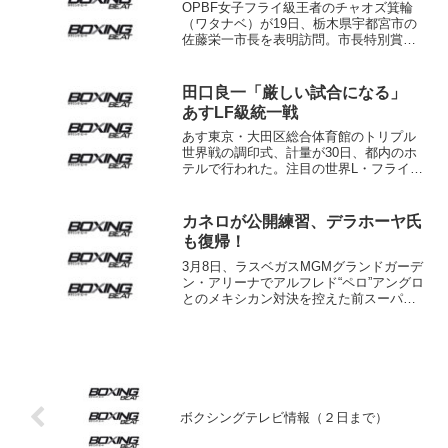
OPBF女子フライ級王者のチャオズ箕輪
（ワタナベ）が19日、栃木県宇都宮市の
佐藤栄一市長を表明訪問。市長特別賞の
表彰を受けたほか、宇都宮PR大使として
宇都宮愉快市民の委嘱状の贈呈を受け
た。 宇都宮餃子協会より餃子20人前を
田口良一「厳しい試合になる」
贈呈された箕輪は...
あすLF級統一戦
あす東京・大田区総合体育館のトリプル
世界戦の調印式、計量が30日、都内のホ
テルで行われた。注目の世界L・フライ級
王座統一戦はWBAチャンピオン田口良一
（ワタナベ）が48.8キロ、IBFチャンピオ
ンのミラン・メリンド（比）が48.7キロ
カネロが公開練習、デラホーヤ氏
でとも...
も復帰！
3月8日、ラスベガスMGMグランドガーデ
ン・アリーナでアルフレド“ペロ”アングロ
とのメキシカン対決を控えた前スーパ
ー・ウェルター級統一王者サウル“カネ
ロ”アルバレスが25日（日本時間26日）今
回キャンプを張っている米カリフォルニ
ア州サンディ...
ボクシングテレビ情報（２日まで）