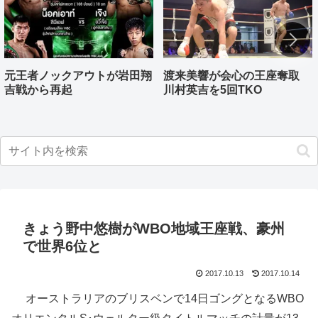
元王者ノックアウトが岩田翔
渡来美響が会心の王座奪取
吉戦から再起
川村英吉を5回TKO
きょう野中悠樹がWBO地域王座戦、豪州
で世界6位と
2017.10.13
2017.10.14
オーストラリアのブリスベンで14日ゴングとなるWBO