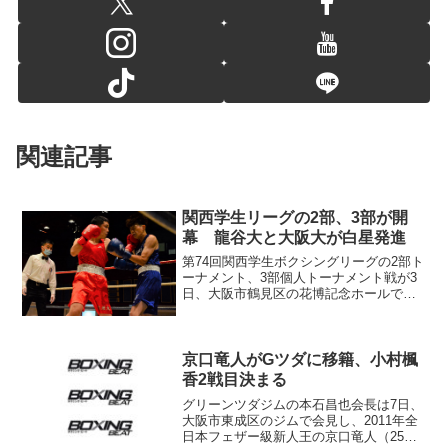
関連記事
関西学生リーグの2部、3部が開
幕 龍谷大と大阪大が白星発進
第74回関西学生ボクシングリーグの2部ト
ーナメント、3部個人トーナメント戦が3
日、大阪市鶴見区の花博記念ホールで開
幕した。 6校のトーナメント戦が行われ
芦屋大が優勝した1部と同様に、2部も5校
が7人制のトーナメントを行い、初日は龍
谷大が5-...
京口竜人がGツダに移籍、小村楓
香2戦目決まる
グリーンツダジムの本石昌也会長は7日、
大阪市東成区のジムで会見し、2011年全
日本フェザー級新人王の京口竜人（25）