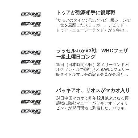
が1日付で大阪帝拳から移籍したことと、
関西初の現役女子高校生プロボクサー小
村楓香（ふうか＝19）の2戦目を発表し
トゥアが強豪相手に復帰戦
た。 13...
“サモアのタイソン”ことヘビー級シーンで
一世を風靡したスラッガー、デビッド・
トゥア（ニュージーランド）が２年の沈
黙を破り、リングに上がる。40歳になっ
たトゥアは８月31日、母国のハミルトン
でＩＢＦ７位、ＷＢＡ11位アレクサンデ
ル・ウスティノ...
ラッセルJrがV3戦 WBCフェザ
ー級土曜日ゴング
19日（日本時間20日）米メリーランド州
オクソンヒルで挙行されるWBCフェザー
級タイトルマッチの記者会見が会場とな
るMGMナショナル・ハーバーで17日行わ
れ、王者ゲーリー・ラッセルJr（米）、
挑戦者1位ジョセフ・ディアスJr（米）が
パッキアオ、リオスがマカオ入り
抱負を語...
24日中国マカオで昨年12月以来となる再
起戦に臨むマニー・パッキアオ（フィリ
ピン）が18日現地に到着した。パッキャ
オと対戦相手のブランドン・リオス
（米）が現地でコメントを発した。 パッ
キアオ「リオスとのファイトには自信を
持っています。確かに...