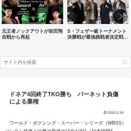
元王者ノックアウトが岩田翔
S・フェザー級トーナメント
吉戦から再起
決勝戦が最強挑戦者決定戦兼
ねる バンタム級はWBO-
AP王者伊藤千飛参戦
ドネア4回終了TKO勝ち バーネット負傷
による棄権
2018.11.04
ワールド・ボクシング・スーパー・シリーズ（WBSS）