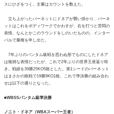
スにひざをつく。主審はカウントを数えた。
立ち上がったバーネットにドネアが襲い掛かり、バーネ
ットはこれをボディワークでかわすが、右を打つと苦悶の
表情。なんとかこのラウンドをしのいだものの、インター
バルで棄権を申し出た。
7年ぶりのバンタム級戦を思わぬ形でものにしたドネア
は複雑な表情だったが、これで2年ぶりの世界王座返り咲
き。戦績を39勝25KO5敗とした。第1シードのバーネット
はまさかの敗戦で19勝9KO1敗。これで準決勝の組み合わ
せは以下の通りとなった。
■WBSSバンタム級準決勝
ノニト・ドネア（WBAスーパー王者）