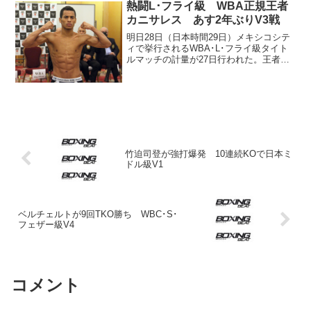
熱闘L･フライ級 WBA正規王者
カニサレス あす2年ぶりV3戦
明日28日（日本時間29日）メキシコシテ
ィで挙行されるWBA･L･フライ級タイト
ルマッチの計量が27日行われた。王者カ
ルロス・カニサレス（ベネズエラ＝写
真）が107.6ポンド（48.81キロ）、挑戦
者エステバン・ベルムデス（メキシコ）
が10...
竹迫司登が強打爆発 10連続KOで日本ミ
ドル級V1
ベルチェルトが9回TKO勝ち WBC･S･
フェザー級V4
コメント