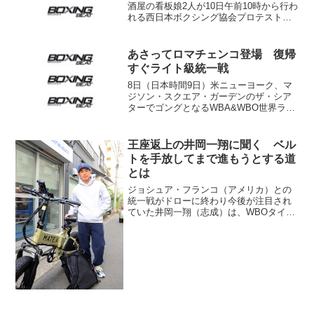
酒屋の看板娘2人が10日午前10時から行わ
れる西日本ボクシング協会プロテストを
受験することになった。2人は極真空手、
テコンドー経験者で、「強くなります
よ」と井岡会長は期待を寄せる。 受験
あさってロマチェンコ登場 復帰
するのは澤井涼さ...
すぐライト級統一戦
8日（日本時間9日）米ニューヨーク、マ
ジソン・スクエア・ガーデンのザ・シア
ターでゴングとなるWBA&WBO世界ライ
ト級タイトルマッチの最終会見が6日、現
地で開かれ、WBAスーパー王者ワシル・
ロマチェンコ（ウクライナ）とWBO王者
王座返上の井岡一翔に聞く ベル
ホセ・ペドラ...
トを手放してまで進もうとする道
とは
ジョシュア・フランコ（アメリカ）との
統一戦がドローに終わり今後が注目され
ていた井岡一翔（志成）は、WBOタイト
ルを返上してフランコとの直接再戦を目
指すことになった。虎の子のチャンピオ
ンベルトを手放してまで進もうとする道
とは……。《ボクシング...