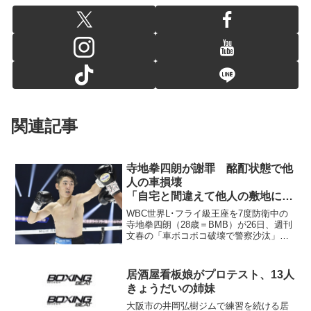
関連記事
寺地拳四朗が謝罪 酩酊状態で他
人の車損壊
「自宅と間違えて他人の敷地に入
った」
WBC世界L･フライ級王座を7度防衛中の
寺地拳四朗（28歳＝BMB）が26日、週刊
文春の「車ボコボコ破壊で警察沙汰」と
の報道を受け、釈明と謝罪の声明を発表
した。 それによると拳四朗は今夏、飲
酒を伴う会食後に酩酊状態となり、自宅
居酒屋看板娘がプロテスト、13人
と間違えて他人...
きょうだいの姉妹
大阪市の井岡弘樹ジムで練習を続ける居