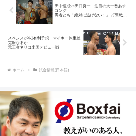
田中恒成vs田口良一 注目の大一番あす
ゴング
両者とも「絶対に逃げない！」 打撃戦必
至か
スペンスが4-1有利予想 マイキー体重差
克服なるか
元王者ネリは米国デビュー戦
ホーム
試合情報(日本語)