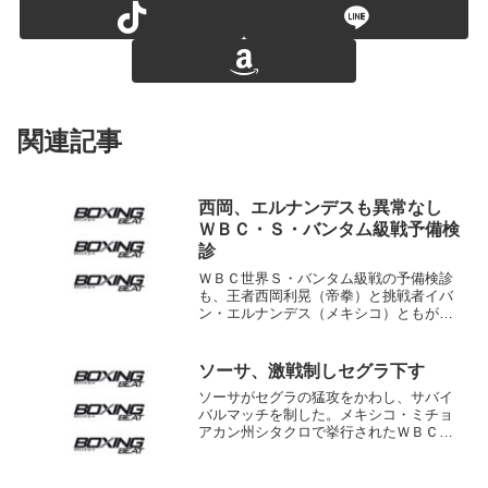
関連記事
西岡、エルナンデスも異常なし
ＷＢＣ・Ｓ・バンタム級戦予備検
診
ＷＢＣ世界Ｓ・バンタム級戦の予備検診
も、王者西岡利晃（帝拳）と挑戦者イバ
ン・エルナンデス（メキシコ）ともが好
調を印象付けた。 西岡は今回かつての
Ｊ・バンタム級王者を迎えるわけだが、
診断の結果は体格的に酷似していた。こ
ソーサ、激戦制しセグラ下す
れに関して「体格差があま...
ソーサがセグラの猛攻をかわし、サバイ
バルマッチを制した。メキシコ・ミチョ
アカン州シタクロで挙行されたＷＢＣフ
ライ級挑戦者決定戦はＷＢＣ１位エドガ
ル・ソーサ（メキシコ）が同じく元Ｌ・
フライ級王者ジョバニ・セグラ（メキシ