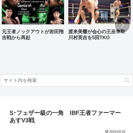
元王者ノックアウトが岩田翔
渡来美響が会心の王座奪取
吉戦から再起
川村英吉を5回TKO
S･フェザー級の一角 IBF王者ファーマー
あすV3戦
2019.03.15