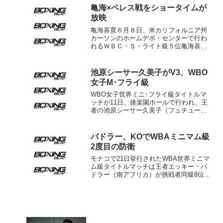
コ）に小差ながら３－０判...
亀海×ペレス戦をショータイムが
放映
亀海喜寛６月８日、米カリフォルニア州
カーソンのホームデポ・センターで行わ
れるＷＢＣ・Ｓ・ライト級５位亀海喜寛
（帝拳）×ＷＢＡ同級７位ジョアン・ペレ
ス（ベネズエラ）のウェルター級10回戦
が、米国の有料チャンネル、ショータイ
池原シーサー久美子がV3、WBO
ム系列のショータイム...
女子M･フライ級
WBO女子世界ミニ･フライ級タイトルマ
ッチが11日、後楽園ホールで行われ、王
者の池原シーサー久美子（フュチュー
ル）が挑戦者のOPBF女子アトム級王
者、神田桃子（勝又）に3-0判定勝ち。3
度目の防衛に成功した。スコアは97-
バドラー、KOでWBAミニマム級
93×2、98-9...
2度目の防衛
モナコで21日挙行されたWBA世界ミニマ
ム級タイトルマッチは王者エッキー・バ
ドラー（南アフリカ）が挑戦者同級8位ピ
グミー・ゴーキアットジム（タイ）に8回
1分6秒KO勝ち。2度目の防衛に成功し
た。 開始ゴングからアグレッシブに攻
め立てるバド...