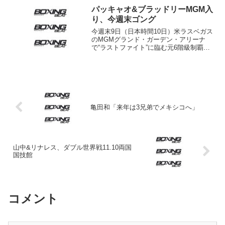
でパス。ウェルター級は王者高山樹延
パッキャオ&ブラッドリーMGM入
（角海老宝石）が6...
り、今週末ゴング
今週末9日（日本時間10日）米ラスベガス
のMGMグランド・ガーデン・アリーナ
で“ラストファイト”に臨む元6階級制覇王
者マニー・パッキャオ（フィリピン）と
対戦相手のティモシー・ブラッドリー
（米）が5日、決戦の地MGMグランド入
り。大勢のファン...
亀田和「来年は3兄弟でメキシコへ」
山中&リナレス、ダブル世界戦11.10両国
国技館
コメント