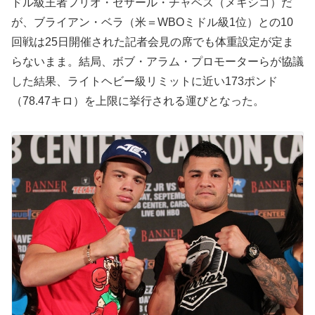
ドル級王者フリオ・セサール・チャベス（メキシコ）だ
が、ブライアン・ベラ（米＝WBOミドル級1位）との10
回戦は25日開催された記者会見の席でも体重設定が定ま
らないまま。結局、ボブ・アラム・プロモーターらが協議
した結果、ライトヘビー級リミットに近い173ポンド
（78.47キロ）を上限に挙行される運びとなった。