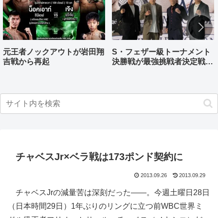
元王者ノックアウトが岩田翔
S・フェザー級トーナメント
吉戦から再起
決勝戦が最強挑戦者決定戦兼
ねる バンタム級はWBO-
AP王者伊藤千飛参戦
チャベスJr×ベラ戦は173ポンド契約に
2013.09.26
2013.09.29
チャベスJrの減量苦は深刻だった――。今週土曜日28日
（日本時間29日）1年ぶりのリングに立つ前WBC世界ミ