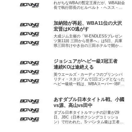
れがちなWBAの暫定王座だが、WBA副会
長で執行部長のヒルベルト・ヘスス・メ
ンドサ氏（ヒルベルト・メンドサ会長の
子息=写真）がその必要性を強調した。ボ
クシングサイトのファイトニュース・ド
加納陸が再起、WBA11位の大沢
ットコムなどが伝え...
宏晋はKO逃がす
大成ジム主催の「W-ENDLESSプレゼン
ツ第11回 三田から世界へ」は5日、兵庫
県三田市けやき台の三田ホテルで開かれ
た。メインのミニマム級8回戦は、元
OPBF同級王者、日本同級7位の加納陸
（19＝大成）が同級8位、春口直也（28＝
ジョシュアがヘビー級3冠王者
橋口）に...
連続KOは途絶える
英ウエールズ・カーディフのプリンシパ
リティ・スタジアムで1日ゴングとなった
ヘビー級統一戦は、WBAスーパー･IBF王
者のアンソニー・ジョシュア（英）が
WBO王者ジョセフ・パーカー（ニュージ
ーランド）に3-0判定勝ちした。 最終ス
あすダブル日本タイトル戦、小國
コアは11...
vs源、高山vs田中
ダブル日本タイトルマッチの計量が29
日、JBC（日本ボクシングコミッショ
ン）で行われた。S･バンタム級は王者小
國以載（角海老宝石）と6位挑戦者源大輝
（ワタナベ）ともにリミットの55.3キロ