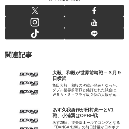
関連記事
大毅、和毅が世界前哨戦－３月９
日横浜
亀田大毅、和毅の次戦が発表となった。
ダブル世界前哨戦と銘打たれた試合は、
ＷＢＡ・Ｓ・フライ級２位の大毅が元Ｎ
ＡＢＦ北米フライ級王者のファウスティ
ーノ・クプル（メキシコ＝25勝18ＫＯ８
敗１分＝試合時28歳）と。和毅（ＷＢＣ
あす久我勇作が田村亮一とV1
シルバー・バンタム...
戦、小浦翼はOPBF戦
あす29日、後楽園ホールでゴングとなる
「DANGAN190」の前日計量が日本ボク