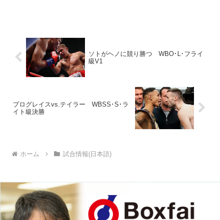
井一太郎会長（横浜光）が副会長に、齊
田竜也会長（ワールドスポーツ）が事務
局長に就任した。「石井会長は行動力も
決断力もある。頼りにな...
ソトがヘノに競り勝つ WBO･L･フライ
級V1
プログレイスvs.テイラー WBSS･S･ラ
イト級決勝
ホーム
試合情報(日本語)