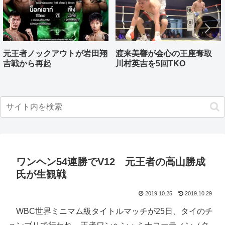
元王者ノックアウトが岩田翔
渡来美響が会心の王座奪取
吉戦から再起
川村英吉を5回TKO
ワンヘン54連勝でV12 元王者の高山勝成
氏が生観戦
2019.10.25
2019.10.29
WBC世界ミニマム級タイトルマッチが25日、タイのチ