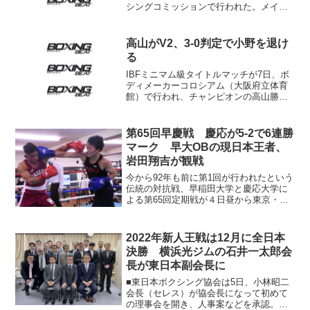
シングコミッションで行われた。メイン
の日本S･バンタム級タイトルマッチは、
王者の久我勇作（ワタナベ）がリミット
の55.3キロ、挑戦者5位の田村亮一（JB
高山がV2、3-0判定で小野を退け
SPO...
る
IBFミニマム級タイトルマッチが7日、ボ
ディメーカーコロシアム（大阪府立体育
館）で行われ、チャンピオンの高山勝成
（仲里）が同級10位の小野心（ワタナ
ベ）に3-0判定勝ち。2度目の防衛に成功
した。スコアは115-111が2人に117-109
第65回早慶戦 慶応が5-2で6連勝
が...
マーク 早大OBの現日本王者、
岩田翔吉が観戦
今から92年も前に第1回が行われたという
伝統の対抗戦、早稲田大学と慶応大学に
よる第65回定期戦が４日昼から東京・早
稲田の早稲田大学17号館ボクシング場で
開催された（無観客）。7試合対抗で行わ
れ、ビジターの慶大が5-2でライバルを制
2022年新人王戦は12月に全日本
し、このカ...
決勝 横浜光ジムの石井一太郎会
長が東日本副会長に
■東日本ボクシング協会は5日、小林昭二
会長（セレス）が協会長になって初めて
の理事会を開き、人事案などを承認。石