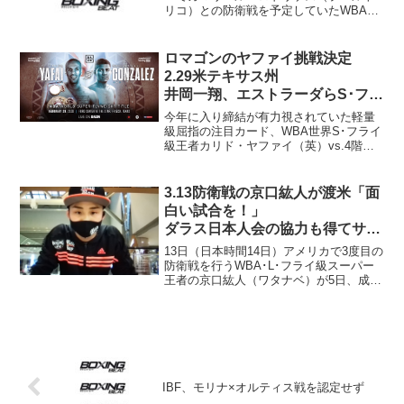
リコ）との防衛戦を予定していたWBA世
界フェザー級王者ニコラス・ウォーター
ス（ジャマイカ）が出場できないことに
なった。ウォータースの代理人ロバー
ロマゴンのヤファイ挑戦決定
ト・ミットルマンは2...
2.29米テキサス州
井岡一翔、エストラーダらS･フラ
イ級王者注目
今年に入り締結が有力視されていた軽量
級屈指の注目カード、WBA世界S･フライ
級王者カリド・ヤファイ（英）vs.4階級
制覇王者ローマン“チョコラティート”ゴン
サレス（帝拳＝ニカラグア）が正式に決
まった。16日、マッチルーム・ボクシン
3.13防衛戦の京口紘人が渡米「面
グのエディ...
白い試合を！」
ダラス日本人会の協力も得てサポ
ート体制整う
13日（日本時間14日）アメリカで3度目の
防衛戦を行うWBA･L･フライ級スーパー
王者の京口紘人（ワタナベ）が5日、成田
空港発の便でアメリカに旅立つ前にオン
ライン取材に応じた。京口はテキサス州
ダラスのアメリカンエアラインズ・セン
ターで同級1...
IBF、モリナ×オルティス戦を認定せず