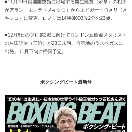
■11月10日両国国技館に出場する粟生隆寛（帝拳）の相手
がアラン・エレラ（メキシコ）からエドガー・ロメリ（メ
キシコ）に変更。ロメリは14勝8KO3敗2分の23歳。
■12月6日のプロ第2戦に向けてロンドン五輪金メダリスト
の村田諒太（三迫）が23日未明、合宿地のラスベガスに
出発。11月下旬に帰国予定。
ボクシングビート最新号