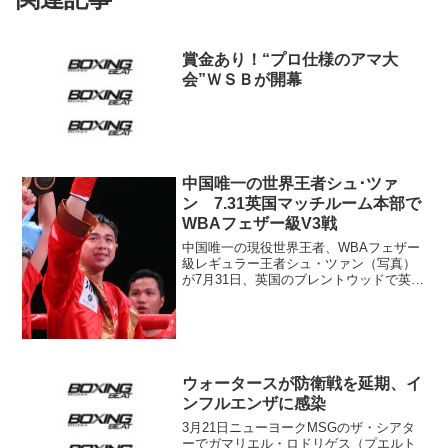
賞金あり！“プロ仕様のアマ大
会”ＷＳＢが開幕
中国唯一の世界王者シュ･ツァ
ン 7.31英国マッチルーム本部で
WBAフェザー級V3戦
中国唯一の現役世界王者、WBAフェザー
級レギュラー王者シュ・ツァン（写真）
が7月31日、英国のブレントウッドで英国
王者リー・ウッド（英）と防衛戦を行
う。チャイナ・デイリー紙が伝え、米国
メディアが報じた。 シュは19年１月ヘ
スス・ロハス（プエ...
ウォータースが防衛戦を延期、イ
ンフルエンザに感染
3月21日ニューヨークMSGのザ・シアタ
ーでガマリエル・ロドリゲス（プエルト