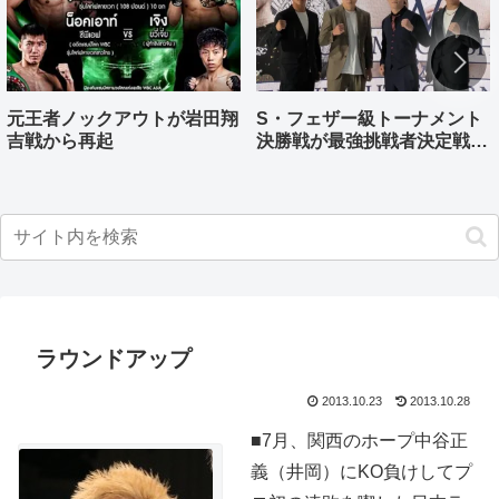
元王者ノックアウトが岩田翔
S・フェザー級トーナメント
吉戦から再起
決勝戦が最強挑戦者決定戦兼
ねる バンタム級はWBO-
AP王者伊藤千飛参戦
ラウンドアップ
2013.10.23
2013.10.28
■7月、関西のホープ中谷正
義（井岡）にKO負けしてプ