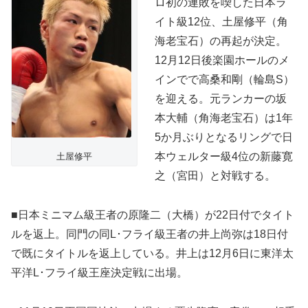
ロ初の連敗を喫した日本ラ
イト級12位、土屋修平（角
海老宝石）の再起が決定。
12月12日後楽園ホールのメ
インでで高桑和剛（輪島S）
を迎える。元ランカーの坂
本大輔（角海老宝石）は1年
5か月ぶりとなるリングで日
本ウェルター級4位の新藤寛
土屋修平
之（宮田）と対戦する。
■日本ミニマム級王者の原隆二（大橋）が22日付でタイト
ルを返上。同門の同L･フライ級王者の井上尚弥は18日付
で既にタイトルを返上している。井上は12月6日に東洋太
平洋L･フライ級王座決定戦に出場。