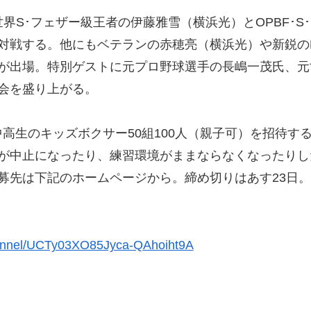
界S･フェザー級王者の伊藤雅雪（横浜光）とOPBF･S･
対戦する。他にもベテランの赤穂亮（横浜光）や新鋭の
が出場。特別ゲストに元プロ野球選手の長嶋一茂氏、元
会を盛り上がる。
中高生のキッズボクサー50組100人（親子可）を招待す
が中止になったり、練習環境がままならなくなったりし
募先は下記のホームページから。締め切りはあす23日。
hannel/UCTy03XO85Jyca-QAhoiht9A