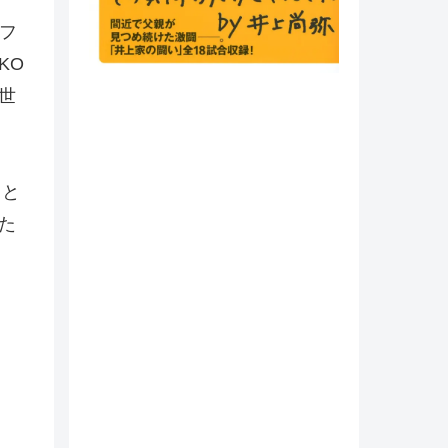
フ
KO
世
ると
た