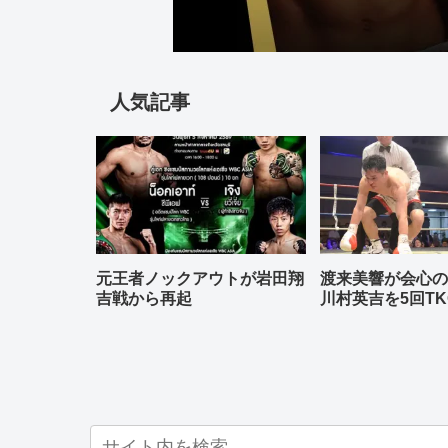
人気記事
元王者ノックアウトが岩田翔
渡来美響が会心
吉戦から再起
川村英吉を5回TK