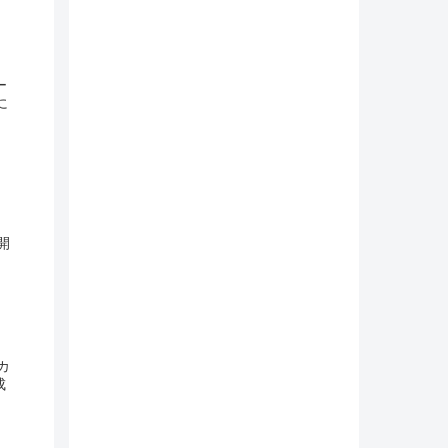
ー
に
開
カ
成