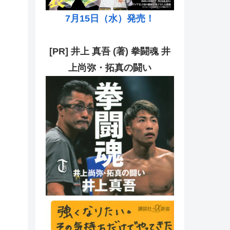
7月15日（水）発売！
[PR] 井上 真吾 (著) 拳闘魂 井
上尚弥・拓真の闘い