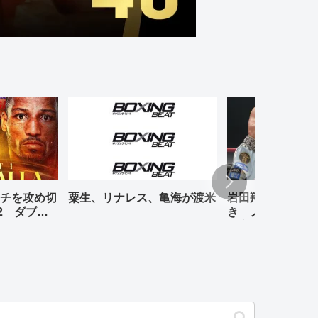
チを攻め切
粟生、リナレス、亀海が渡米
岩田翔吉、悲願の
2 ダブル
き ノックアウト
判定勝ち