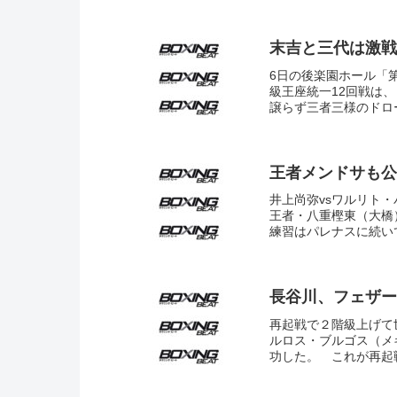
末吉と三代は激戦
6日の後楽園ホール「第
級王座統一12回戦は
譲らず三者三様のドロー。ス
王者メンドサも公
井上尚弥vsワルリト・
王者・八重樫東（大橋
練習はパレナスに続いて
長谷川、フェザー
再起戦で２階級上げて
ルロス・ブルゴス（メ
功した。 これが再起