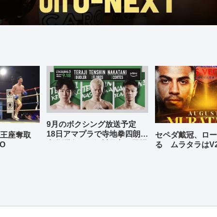
9月のボクシング放送予定
18日アマプラで寺地拳四朗、
の王座奪取
セペダ戴冠、ロー
中谷潤人、那須川天心が登場
O
る ムラタラはV
世界ライト級戦