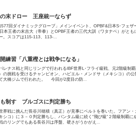
の末ドロー 王座統一ならず
577回ダイナミックグローブ」メインイベント、OPBF&日本S･フェザ
、日本王者の末吉大（帝拳）とOPBF王者の三代大訓（ワタナベ）がとも
コアは115-113、113-...
開練習「八重樫とは戦争になる」
パレナス戦と同じリングで行われるIBF世界L･フライ級戦、元2階級制覇
）の挑戦を受けるチャンピオン、ハビエル・メンドサ（メキシコ）の公
大橋ジムで行われた。 今回が2度目の防...
も制す ブルゴスに判定勝ち
世界戦に挑んだ長谷川穂積（真正）が見事にベルトを巻いた。フアン・
キシコ）に３－０判定勝ちし、バンタム級に続く“飛び級”２階級制覇に
戦のリングでもある長谷川は序盤、硬さがうかがえ...