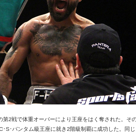
の第2戦で体重オーバーにより王座をはく奪された。その
C･S･バンタム級王座に就き2階級制覇に成功した。同