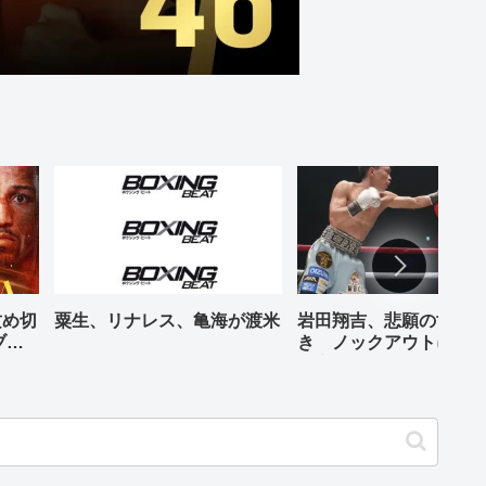
攻め切
粟生、リナレス、亀海が渡米
岩田翔吉、悲願の世界
ブル
き ノックアウトに8回
判定勝ち