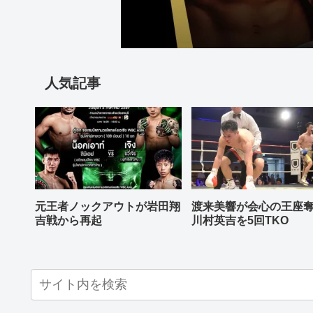
人気記事
元王者ノックアウトが岩田翔
渡来美響が会心の王座
吉戦から再起
川村英吉を5回TKO