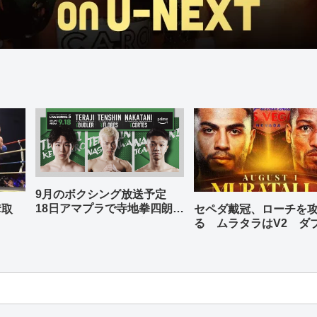
9月のボクシング放送予定
18日アマプラで寺地拳四朗、
奪取
セペダ戴冠、ローチを
中谷潤人、那須川天心が登場
る ムラタラはV2 ダ
世界ライト級戦