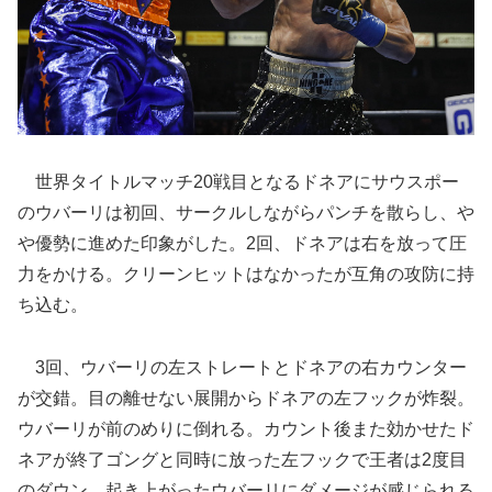
世界タイトルマッチ20戦目となるドネアにサウスポー
のウバーリは初回、サークルしながらパンチを散らし、や
や優勢に進めた印象がした。2回、ドネアは右を放って圧
力をかける。クリーンヒットはなかったが互角の攻防に持
ち込む。
3回、ウバーリの左ストレートとドネアの右カウンター
が交錯。目の離せない展開からドネアの左フックが炸裂。
ウバーリが前のめりに倒れる。カウント後また効かせたド
ネアが終了ゴングと同時に放った左フックで王者は2度目
のダウン。起き上がったウバーリにダメージが感じられる