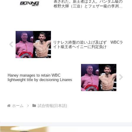
表された。新王者は２人。バンタム級の
椎野大輝（三迫）とフェザー級の李冽理
（横浜光）はともに王座決定戦を制して
ベルトを巻いた。日本人選手は最強後楽
園などで上位対決が相次ぐなどした結
果、変動の激しいランキン...
リナレス終盤の追い上げ及ばず WBCラ
イト級王者ヘイニーに判定負け
Haney manages to retain WBC
lightweight title by decisioning Linares
ホーム
試合情報(日本語)