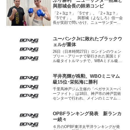
ぶり勝利 ニューサンダー照屋と
與那城会長の師弟コンビ
「2＋3は？」「5です」。「2＋3は？」
「5です」。 與那城（よなしろ）信一会
長が笑顔で問いかけ、ニューサンダー照
屋（琉豊）が答える。終盤6ラウンド、7
ラウンドの開始直前の2度、コーナーでや
り取りがあった。「（照屋が）興奮して
ユーバンクJrに敗れたブラックウ
いて、“行きた...
ェルが重体
26日（日本時間27日）ロンドンのウェン
ブリー・アリーナで挙行された英国ミド
ル級タイトルマッチで、WBAミドル級2
位（WBC4位）クリス・ユーバンクＪ
r（英）の挑戦を受けた王者ニック・ブラ
ックウェル（英＝WBC15位、写真）が試
平井亮輝が殊勲、WBOミニマム
合直後に昏倒...
級15位･栄拓海に勝利
千里馬神戸ジム主催の「ペガサススーパ
ーファイト」は18日、神戸市の神戸芸術
センターで行われ、メインのミニマム級8
回戦はWBO同級15位の榮拓海（23＝折
尾）がノーランカーの平井亮輝（25＝千
里馬神戸）に5回負傷判定で敗れる波乱が
OPBFランキング発表 新ランカ
起きた。榮は...
ー続々
６月のOPBF東洋太平洋ランキングが発